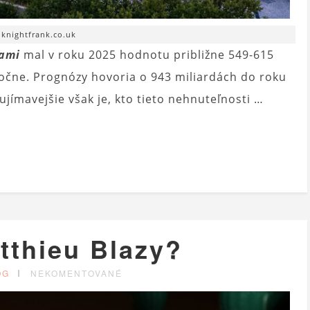
. knightfrank.co.uk
ťami
mal v roku 2025 hodnotu približne 549-615
ročne. Prognózy hovoria o 943 miliardách do roku
ujímavejšie však je, kto tieto nehnuteľnosti …
tthieu Blazy?
OG
NEKOMENTOVANÉ