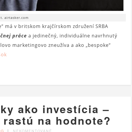
ot. airtasker.com
“ má v britskom krajčírskom združení SRBA
čnej práce
a jedinečný, individuálne navrhnutý
 slovo marketingovo zneužíva a ako „bespoke“
šok
y ako investícia –
 rastú na hodnote?
OG
NEKOMENTOVANÉ