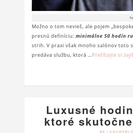
f
Možno o tom nevieš, ale pojem „bespoke
presnú definíciu:
minimálne 50 hodín ru
strih. V praxi však mnoho salónov toto
predáva službu, ktorá …
Prečítajte si zvy
Luxusné hodink
ktoré skutočne
BY LUXURYBL