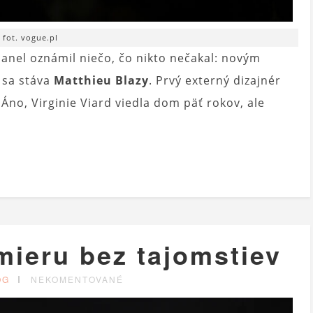
fot. vogue.pl
el oznámil niečo, čo nikto nečakal: novým
 sa stáva
Matthieu Blazy
. Prvý externý dizajnér
. Áno, Virginie Viard viedla dom päť rokov, ale
mieru bez tajomstiev
OG
NEKOMENTOVANÉ