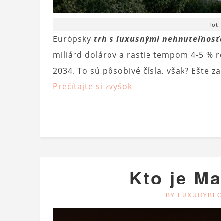
fot
Európsky
trh s luxusnými nehnuteľnos
miliárd dolárov a rastie tempom 4-5 % 
2034. To sú pôsobivé čísla, však? Ešte za
Prečítajte si zvyšok
Kto je Ma
BY LUXURYBL