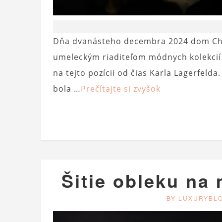
Dňa dvanásteho decembra 2024 dom Chan
umeleckým riaditeľom módnych kolekcií
na tejto pozícii od čias Karla Lagerfelda
bola …
Prečítajte si zvyšok
Šitie obleku na 
BY LUXURYBL