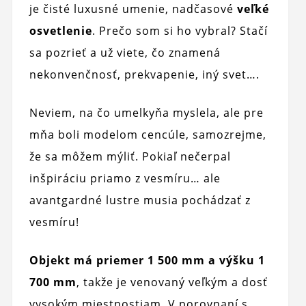
je čisté luxusné umenie, nadčasové
veľké
osvetlenie
. Prečo som si ho vybral? Stačí
sa pozrieť a už viete, čo znamená
nekonvenčnosť, prekvapenie, iný svet….
Neviem, na čo umelkyňa myslela, ale pre
mňa boli modelom cencúle, samozrejme,
že sa môžem mýliť. Pokiaľ nečerpal
inšpiráciu priamo z vesmíru… ale
avantgardné lustre musia pochádzať z
vesmíru!
Objekt má priemer 1 500 mm a výšku 1
700 mm
, takže je venovaný veľkým a dosť
vysokým miestnostiam. V porovnaní s