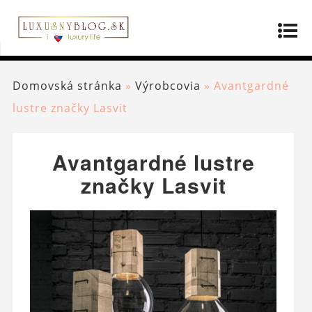
Domovská stránka
»
Výrobcovia
»
Avantgardné
lustre značky Lasvit
Avantgardné lustre
značky Lasvit