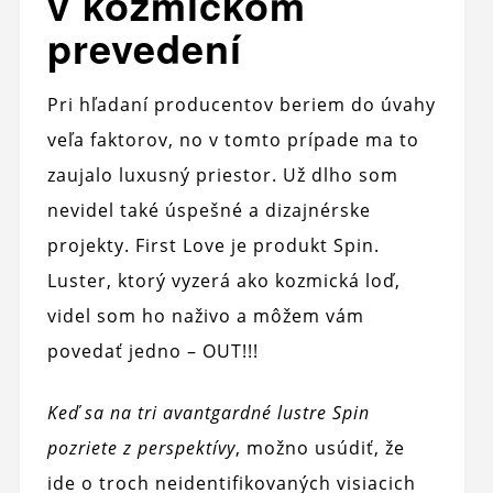
v kozmickom
prevedení
Pri hľadaní producentov beriem do úvahy
veľa faktorov, no v tomto prípade ma to
zaujalo luxusný priestor. Už dlho som
nevidel také úspešné a dizajnérske
projekty. First Love je produkt Spin.
Luster, ktorý vyzerá ako kozmická loď,
videl som ho naživo a môžem vám
povedať jedno – OUT!!!
Keď sa na tri avantgardné lustre Spin
pozriete z perspektívy
, možno usúdiť, že
ide o troch neidentifikovaných visiacich