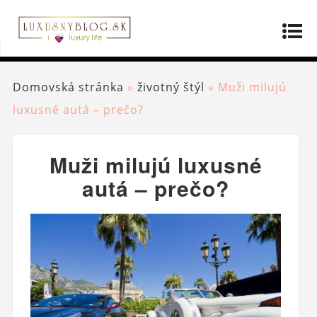
Domovská stránka
»
životný štýl
»
Muži milujú
luxusné autá – prečo?
Muži milujú luxusné
autá – prečo?