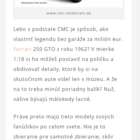
www.cmc-modelcars.de
Lebo v podstate CMC je spôsob, ako
vlastniť legendu bez garáže za milión eur.
Ferrari
250 GTO z roku 1962? V mierke
1:18 si ho môžeš postaviť na poličku a
obdivovať detaily, ktoré by si na
skutočnom aute videl len v múzeu. A že
na to treba minúť poriadny balík? Nuž,
vášne bývajú málokedy lacné.
Práve preto majú tieto modely svojich
fanúšikov po celom svete. Nie je to
zbieranie pre samotné zbieranie, skôr