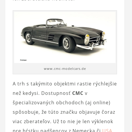
www.cmc-modelcars.de
A trh s takýmito objektmi rastie rýchlejšie
než kedysi. Dostupnosť
CMC
v
špecializovaných obchodoch (aj online)
spôsobuje, že túto značku objavuje čoraz
viac zberateľov. Už to nie je len výklenok
pre hŕstku nadšencov z Nemecka či
USA
.