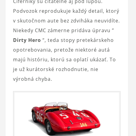
Ciferníky sú čitateľné aj pod lupou.
Podvozok reprodukuje každý detail, ktorý
v skutočnom aute bez zdviháka neuvidíte.
Niekedy CMC zámerne pridáva úpravu ”
Dirty Hero
“, teda stopy pretekárskeho
opotrebovania, pretože niektoré autá
majú históriu, ktorú sa oplatí ukázať. To
je už kurátorské rozhodnutie, nie
výrobná chyba.