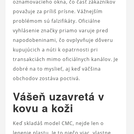
oznamovacieho okna, čo časť zákazníkov
považuje za príliš prísne. Vážnejším
problémom sú falzifikáty. Oficiálne
vyhlásenie značky priamo varuje pred
napodobeninami, čo ovplyvňuje dôveru
kupujúcich a núti k opatrnosti pri
transakciách mimo oficiálnych kanálov. Je
dobré na to myslieť, aj keď väčšina
obchodov zostáva poctivá.
Vášeň uzavretá v
kovu a koži
Keď skladáš model CMC, nejde len o
lepenie plastu. Je to niečo viac, vlastne