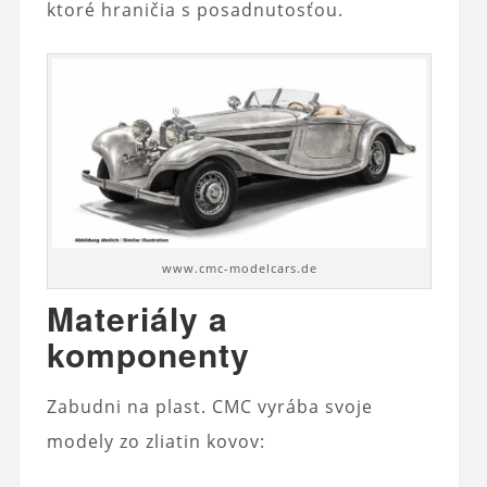
ktoré hraničia s posadnutosťou.
www.cmc-modelcars.de
Materiály a
komponenty
Zabudni na plast. CMC vyrába svoje
modely zo zliatin kovov: