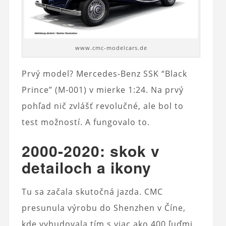
www.cmc-modelcars.de
Prvý model? Mercedes-Benz SSK “Black
Prince” (M-001) v mierke 1:24. Na prvý
pohľad nič zvlášť revolučné, ale bol to
test možností. A fungovalo to.
2000-2020: skok v
detailoch a ikony
Tu sa začala skutočná jazda. CMC
presunula výrobu do Shenzhen v Číne,
kde vybudovala tím s viac ako 400 ľuďmi.