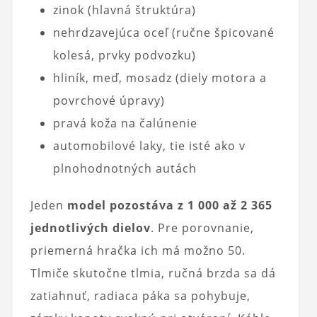
zinok (hlavná štruktúra)
nehrdzavejúca oceľ (ručne špicované
kolesá, prvky podvozku)
hliník, meď, mosadz (diely motora a
povrchové úpravy)
pravá koža na čalúnenie
automobilové laky, tie isté ako v
plnohodnotných autách
Jeden
model pozostáva z 1 000 až 2 365
jednotlivých dielov
. Pre porovnanie,
priemerná hračka ich má možno 50.
Tlmiče skutočne tlmia, ručná brzda sa dá
zatiahnuť, radiaca páka sa pohybuje,