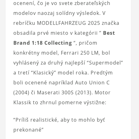
ocenení, čo je vo svete zberateľských
modelov naozaj solídny výsledok. V
rebríčku MODELLFAHRZEUG 2025 značka
obsadila prvé miesto v kategórii ”
Best
Brand 1:18 Collecting
“, pričom
konkrétny model, Ferrari 250 LM, bol
vyhlásený za druhý najlepší “Supermodel”
a tretí “Klasický” model roka. Predtým
boli ocenené napríklad Auto Union C
(2004) či Maserati 300S (2013). Motor
Klassik to zhrnul pomerne výstižne:
“Príliš realistické, aby to mohlo byť
prekonané”