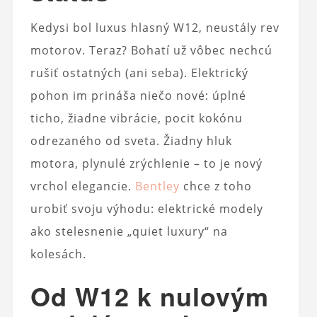
Kedysi bol luxus hlasný W12, neustály rev
motorov. Teraz? Bohatí už vôbec nechcú
rušiť ostatných (ani seba). Elektrický
pohon im prináša niečo nové: úplné
ticho, žiadne vibrácie, pocit kokónu
odrezaného od sveta. Žiadny hluk
motora, plynulé zrýchlenie – to je nový
vrchol elegancie.
Bentley
chce z toho
urobiť svoju výhodu: elektrické modely
ako stelesnenie „quiet luxury“ na
kolesách.
Od W12 k nulovým