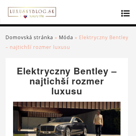
Domovská stránka
»
Móda
»
Elektryczny Bentley
– najtichší rozmer luxusu
Elektryczny Bentley –
najtichší rozmer
luxusu