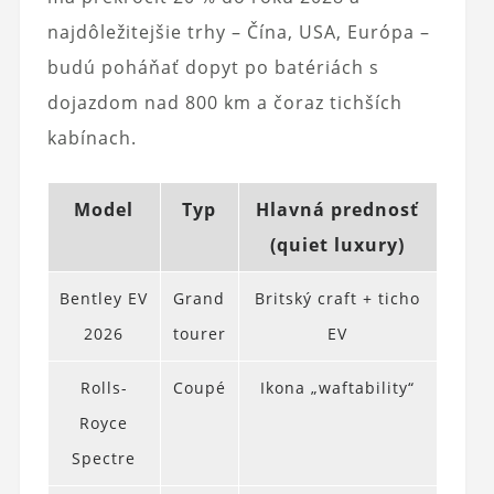
najdôležitejšie trhy – Čína, USA, Európa –
budú poháňať dopyt po batériách s
dojazdom nad 800 km a čoraz tichších
kabínach.
Model
Typ
Hlavná prednosť
(quiet luxury)
Bentley EV
Grand
Britský craft + ticho
2026
tourer
EV
Rolls-
Coupé
Ikona „waftability“
Royce
Spectre