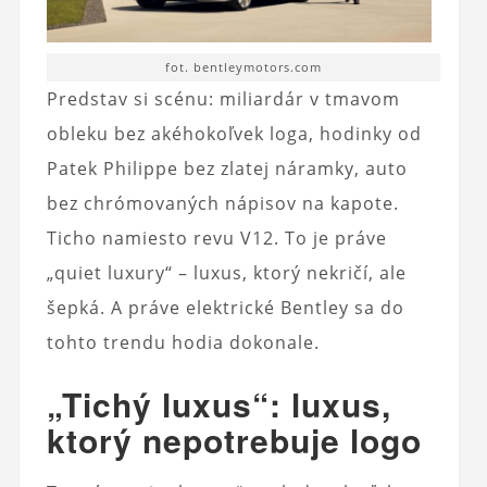
fot. bentleymotors.com
Predstav si scénu: miliardár v tmavom
obleku bez akéhokoľvek loga, hodinky od
Patek Philippe bez zlatej náramky, auto
bez chrómovaných nápisov na kapote.
Ticho namiesto revu V12. To je práve
„quiet luxury“ – luxus, ktorý nekričí, ale
šepká. A práve elektrické Bentley sa do
tohto trendu hodia dokonale.
„Tichý luxus“: luxus,
ktorý nepotrebuje logo