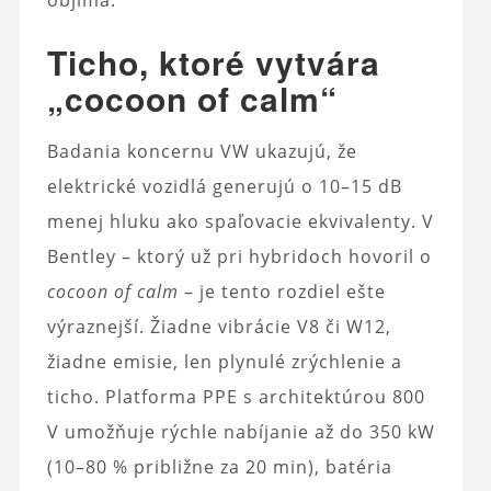
objíma.
Ticho, ktoré vytvára
„cocoon of calm“
Badania koncernu VW ukazujú, že
elektrické vozidlá generujú o 10–15 dB
menej hluku ako spaľovacie ekvivalenty. V
Bentley – ktorý už pri hybridoch hovoril o
cocoon of calm
– je tento rozdiel ešte
výraznejší. Žiadne vibrácie V8 či W12,
žiadne emisie, len plynulé zrýchlenie a
ticho. Platforma PPE s architektúrou 800
V umožňuje rýchle nabíjanie až do 350 kW
(10–80 % približne za 20 min), batéria