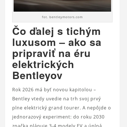
fot. bentleymotors.com
Čo ďalej s tichým
luxusom – ako sa
pripraviť na éru
elektrických
Bentleyov
Rok 2026 má byť novou kapitolou –
Bentley vtedy uvedie na trh svoj prvý
plne elektrický grand tourer. A nepôjde o
jednorazový experiment: do roku 2030
značka plánuje 3-4 modely EV a úplná