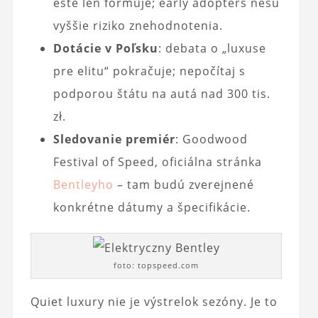
ešte len formuje; early adopters nesú
vyššie riziko znehodnotenia.
Dotácie v Poľsku
: debata o „luxuse
pre elitu“ pokračuje; nepočítaj s
podporou štátu na autá nad 300 tis.
zł.
Sledovanie premiér
: Goodwood
Festival of Speed, oficiálna stránka
Bentleyho
– tam budú zverejnené
konkrétne dátumy a špecifikácie.
foto: topspeed.com
Quiet luxury nie je výstrelok sezóny. Je to