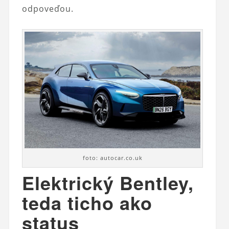
odpoveďou.
foto: autocar.co.uk
Elektrický Bentley,
teda ticho ako
status