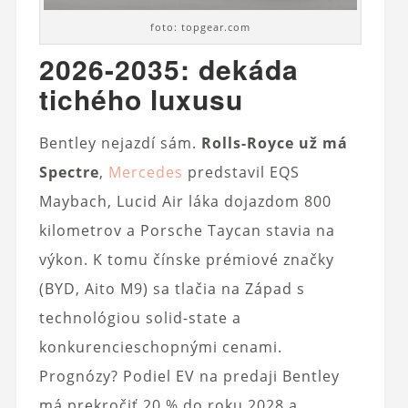
foto: topgear.com
2026-2035: dekáda
tichého luxusu
Bentley nejazdí sám.
Rolls-Royce už má
Spectre
,
Mercedes
predstavil EQS
Maybach, Lucid Air láka dojazdom 800
kilometrov a Porsche Taycan stavia na
výkon. K tomu čínske prémiové značky
(BYD, Aito M9) sa tlačia na Západ s
technológiou solid-state a
konkurencieschopnými cenami.
Prognózy? Podiel EV na predaji Bentley
má prekročiť 20 % do roku 2028 a