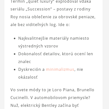
Termín „quiet luxury“ explodoval vďaka
seriálu „Succession“ – postavy z rodiny
Roy nosia oblečenie za obrovské peniaze,
ale bez viditeľných log. Ide o:
Najkvalitnejšie materiály namiesto
výstredných vzorov
Dokonalosť detailov, ktorú ocení len
znalec
Dyskreción a
minimalizmus
, nie
okázalosť
Vo svete módy to je Loro Piana, Brunello
Cucinelli. V automobilovom priemysle?
Nuž, elektrický Bentley začína byť