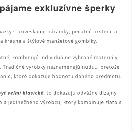
 spájame exkluzívne šperky
tiazky s príveskami, náramky, pečatné prstene a
a krásne a štýlové manžetové gombíky.
ntné, kombinujú individuálne vybrané materiály,
ity. Tradičné výrobky neznamenajú nudu… pretože
ovanie, ktoré dokazuje hodnotu daného predmetu.
yť veľmi klasické
, to dokazujú odvážne dizajny
 a jedinečného výrobcu, ktorý kombinuje zlato s