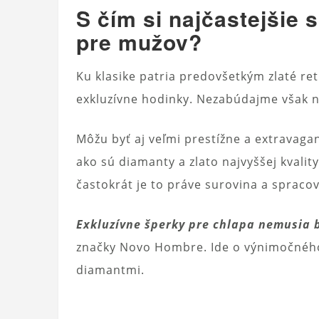
S čím si najčastejšie
pre mužov?
Ku klasike patria predovšetkým zlaté re
exkluzívne hodinky. Nezabúdajme však n
Môžu byť aj veľmi prestížne a extravaga
ako sú diamanty a zlato najvyššej kval
častokrát je to práve surovina a sprac
Exkluzívne šperky pre chlapa nemusia b
značky Novo Hombre. Ide o výnimočného
diamantmi.