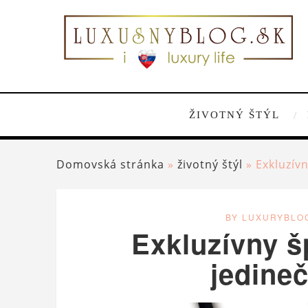
ŽIVOTNÝ ŠTÝL
Domovská stránka
»
životný štýl
»
Exkluzív
BY LUXURYBLO
Exkluzívny š
jedine