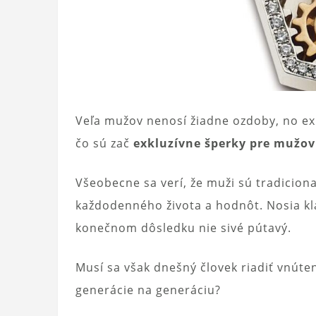
Veľa mužov nenosí žiadne ozdoby, no exis
čo sú zač
exkluzívne šperky pre mužov
Všeobecne sa verí, že muži sú tradiciona
každodenného života a hodnôt. Nosia kla
konečnom dôsledku nie sivé pútavý.
Musí sa však dnešný človek riadiť vnúte
generácie na generáciu?