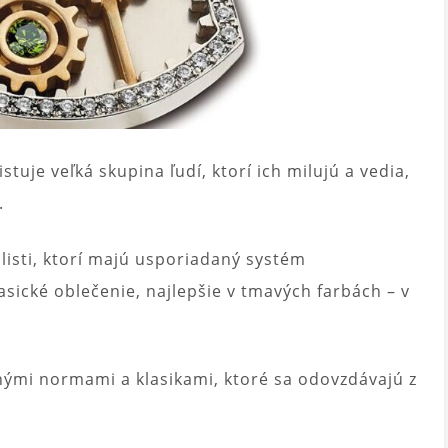
tuje veľká skupina ľudí, ktorí ich milujú a vedia,
.
listi, ktorí majú usporiadaný systém
sické oblečenie, najlepšie v tmavých farbách – v
nými normami a klasikami, ktoré sa odovzdávajú z