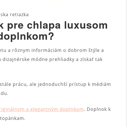
ska retiazka
rk pre chlapa luxusom
 doplnkom?
netu a rôznym informáciám o dobrom štýle a
 dizajnérske módne prehliadky a získať tak
stále prácu, ale jednoduchší prístup k médiám
ódu.
 originálnym a elegantným doplnkom
. Doplnok k
 topánkam.