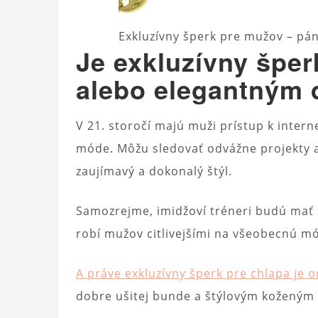
Exkluzívny šperk pre mužov – pán
Je exkluzívny špe
alebo elegantným
V 21. storočí majú muži prístup k inter
móde. Môžu sledovať odvážne projekty a
zaujímavý a dokonalý štýl.
Samozrejme, imidžoví tréneri budú mať 
robí mužov citlivejšími na všeobecnú m
A práve exkluzívny šperk pre chlapa je
dobre ušitej bunde a štýlovým koženým