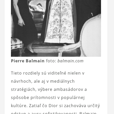
Pierre Balmain
foto:
balmain.com
Tieto rozdiely sú viditeľné nielen v
návrhoch, ale aj v mediálnych
stratégiách, výbere ambasádorov a
spôsobe prítomnosti v populárnej
kultúre. Zatiaľ čo Dior si zachováva určitý
odstup a auru sofistikovanosti, Balmain