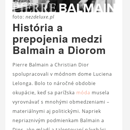
foto:
nezdeluxe.pl
História a
prepojenia medzi
Balmain a Diorom
Pierre Balmain a Christian Dior
spolupracovali v módnom dome Luciena
Lelonga. Bolo to náročné obdobie
okupácie, keď sa parížska
móda
musela
vyrovnávať s mnohými obmedzeniami –
materiálnymi aj politickými. Napriek
nepriaznivým podmienkam Balmain a
Dior, ako mladí a talentovaní návrhári,