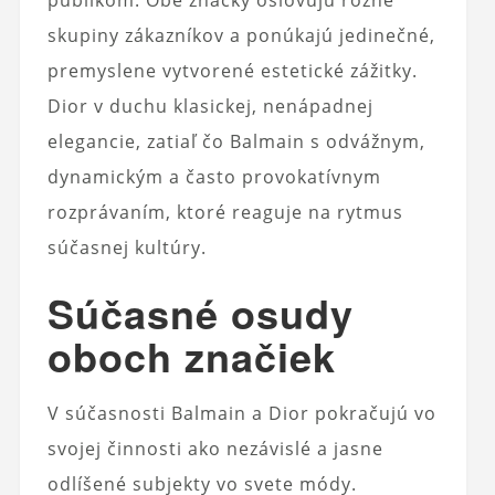
publikom. Obe značky oslovujú rôzne
skupiny zákazníkov a ponúkajú jedinečné,
premyslene vytvorené estetické zážitky.
Dior v duchu klasickej, nenápadnej
elegancie, zatiaľ čo Balmain s odvážnym,
dynamickým a často provokatívnym
rozprávaním, ktoré reaguje na rytmus
súčasnej kultúry.
Súčasné osudy
oboch značiek
V súčasnosti Balmain a Dior pokračujú vo
svojej činnosti ako nezávislé a jasne
odlíšené subjekty vo svete módy.