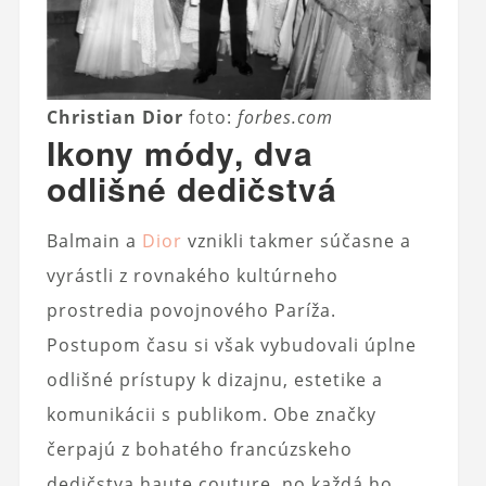
Christian Dior
foto:
forbes.com
Ikony módy, dva
odlišné dedičstvá
Balmain a
Dior
vznikli takmer súčasne a
vyrástli z rovnakého kultúrneho
prostredia povojnového Paríža.
Postupom času si však vybudovali úplne
odlišné prístupy k dizajnu, estetike a
komunikácii s publikom. Obe značky
čerpajú z bohatého francúzskeho
dedičstva haute couture, no každá ho