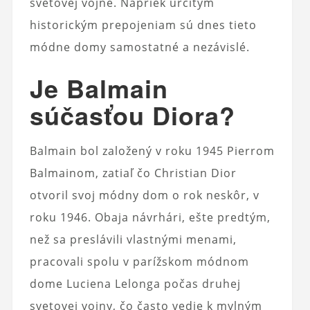
svetovej vojne. Napriek určitým
historickým prepojeniam sú dnes tieto
módne domy samostatné a nezávislé.​
Je Balmain
súčasťou Diora?
Balmain bol založený v roku 1945 Pierrom
Balmainom, zatiaľ čo Christian Dior
otvoril svoj módny dom o rok neskôr, v
roku 1946. Obaja návrhári, ešte predtým,
než sa preslávili vlastnými menami,
pracovali spolu v parížskom módnom
dome Luciena Lelonga počas druhej
svetovej vojny, čo často vedie k mylným