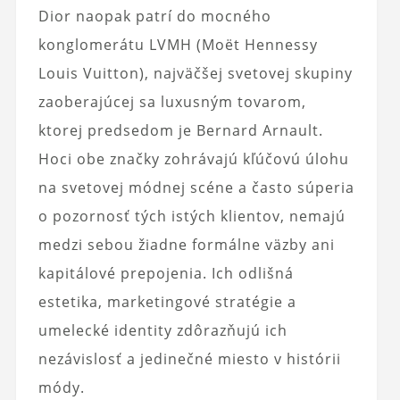
Dior naopak patrí do mocného
konglomerátu LVMH (Moët Hennessy
Louis Vuitton), najväčšej svetovej skupiny
zaoberajúcej sa luxusným tovarom,
ktorej predsedom je Bernard Arnault.
Hoci obe značky zohrávajú kľúčovú úlohu
na svetovej módnej scéne a často súperia
o pozornosť tých istých klientov, nemajú
medzi sebou žiadne formálne väzby ani
kapitálové prepojenia. Ich odlišná
estetika, marketingové stratégie a
umelecké identity zdôrazňujú ich
nezávislosť a jedinečné miesto v histórii
módy.