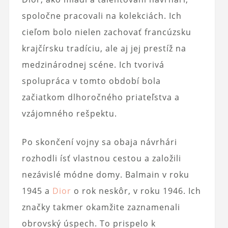
spoločne pracovali na kolekciách. Ich
cieľom bolo nielen zachovať francúzsku
krajčírsku tradíciu, ale aj jej prestíž na
medzinárodnej scéne. Ich tvorivá
spolupráca v tomto období bola
začiatkom dlhoročného priateľstva a
vzájomného rešpektu.
Po skončení vojny sa obaja návrhári
rozhodli ísť vlastnou cestou a založili
nezávislé módne domy. Balmain v roku
1945 a
Dior
o rok neskôr, v roku 1946. Ich
značky takmer okamžite zaznamenali
obrovský úspech. To prispelo k