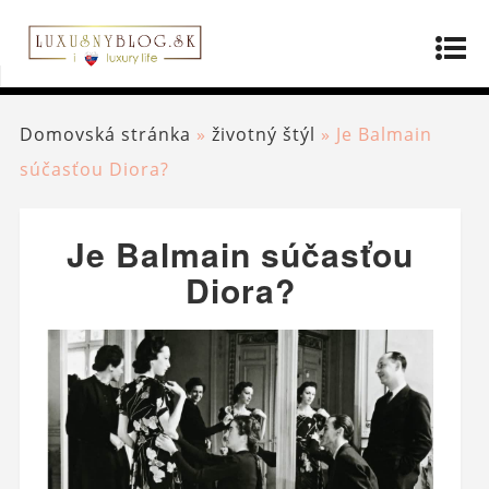
Domovská stránka
»
životný štýl
»
Je Balmain
súčasťou Diora?
Je Balmain súčasťou
Diora?