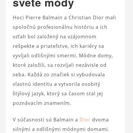
svete módy
Hoci Pierre Balmain a Christian Dior mali
spoločnú profesionálnu históriu a ich
vzťah bol založený na vzájomnom
rešpekte a priateľstve, ich kariéry sa
vyvíjali odlišnými smermi. Módne domy,
ktoré založili, sa rozvíjali nezávisle od
seba. Každá zo značiek si vybudovala
vlastnú identitu a vytvorila osobitý
štýlový jazyk, ktorý sa časom stal jej
poznávacím znamením.
V súčasnosti sú Balmain a
Dior
dvoma
silnými a odlišnými módnymi domami.