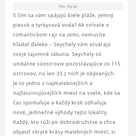
Fot. fly.pl
S čím sa vám spájajú biele pláže, jemný
piesok a tyrkysová voda? Ak snívate o
romantickom raji na zemi, nemusíte
hľadať ďaleko – Seychely vám otvárajú
svoje tajomné zákutia. Seychely sú
unikátne súostrovie pozostávajúce zo 115
ostrovov, no len 33 z nich je obývaných.
Je to jedno z najmalebnejších a
najfascinujúcejších miest na svete, kde sa
čas spomaľuje a každý krok odhaľuje
nové, jedinečné výhody tejto lokality.
Každý, kto túži po dobrodružstve a chce
objaviť skryté krásy malebných miest, si