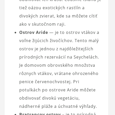
tiež oázou exotických rastlín a
divokých zvierat, kde sa môžete cítiť
ako v skutočnom raji.
Ostrov Aride
— je to ostrov vtákov a
voľne žijúcich živočíchov. Tento malý
ostrov je jednou z najdôležitejších
prírodných rezervácií na Seychelách.
Je domovom obrovského množstva
rôznych vtákov, vrátane ohrozeného
penice červenochvostej. Pri
potulkách po ostrove Aride môžete
obdivovať divokú vegetáciu,
nádherné pláže a úchvatné výhľady.
Bratrancov ostrov
– je to prírodná