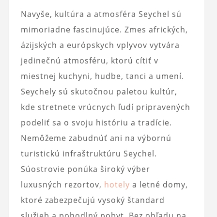
Navyše, kultúra a atmosféra Seychel sú
mimoriadne fascinujúce. Zmes afrických,
ázijských a európskych vplyvov vytvára
jedinečnú atmosféru, ktorú cítiť v
miestnej kuchyni, hudbe, tanci a umení.
Seychely sú skutočnou paletou kultúr,
kde stretnete vrúcnych ľudí pripravených
podeliť sa o svoju históriu a tradície.
Nemôžeme zabudnúť ani na výbornú
turistickú infraštruktúru Seychel.
Súostrovie ponúka široký výber
luxusných rezortov,
hotely
a letné domy,
ktoré zabezpečujú vysoký štandard
služieb a pohodlný pobyt. Bez ohľadu na