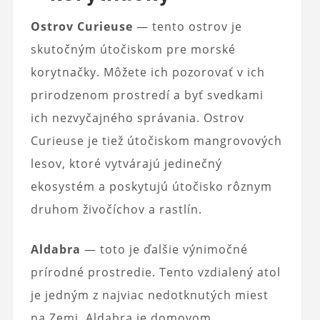
Ostrov Curieuse
— tento ostrov je
skutočným útočiskom pre morské
korytnačky. Môžete ich pozorovať v ich
prirodzenom prostredí a byť svedkami
ich nezvyčajného správania. Ostrov
Curieuse je tiež útočiskom mangrovových
lesov, ktoré vytvárajú jedinečný
ekosystém a poskytujú útočisko rôznym
druhom živočíchov a rastlín.
Aldabra
— toto je ďalšie výnimočné
prírodné prostredie. Tento vzdialený atol
je jedným z najviac nedotknutých miest
na Zemi. Aldabra je domovom