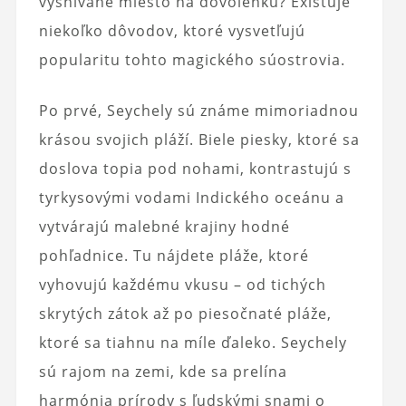
vysnívané miesto na dovolenku? Existuje
niekoľko dôvodov, ktoré vysvetľujú
popularitu tohto magického súostrovia.
Po prvé, Seychely sú známe mimoriadnou
krásou svojich pláží. Biele piesky, ktoré sa
doslova topia pod nohami, kontrastujú s
tyrkysovými vodami Indického oceánu a
vytvárajú malebné krajiny hodné
pohľadnice. Tu nájdete pláže, ktoré
vyhovujú každému vkusu – od tichých
skrytých zátok až po piesočnaté pláže,
ktoré sa tiahnu na míle ďaleko. Seychely
sú rajom na zemi, kde sa prelína
harmónia prírody s ľudskými snami o