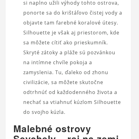
si naplno užili výhody tohto ostrova,
ponorte sa do krištáľovo čistej vody a
objavte tam farebné koralové útesy.
Silhouette je však aj priestorom, kde
sa môžete cítiť ako prieskumník.
Skryté zátoky a pláže sú pozvánkou
na intímne chvíle pokoja a
zamyslenia. Tu, ďaleko od zhonu
civilizácie, sa môžete skutočne
odtrhnúť od každodenného života a
nechať sa vtiahnuť kúzlom Silhouette
do svojho kúzla.
Malebné ostrovy
Seychely – raj na zemi