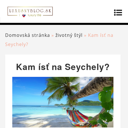
Domovská stránka
»
životný štýl
»
Kam ísť na
Seychely?
Kam ísť na Seychely?