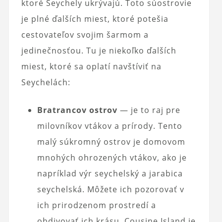
ktoré Seychely ukrývajú. Toto súostrovie
je plné ďalších miest, ktoré potešia
cestovateľov svojim šarmom a
jedinečnosťou. Tu je niekoľko ďalších
miest, ktoré sa oplatí navštíviť na
Seychelách:
Bratrancov ostrov
— je to raj pre
milovníkov vtákov a prírody. Tento
malý súkromný ostrov je domovom
mnohých ohrozených vtákov, ako je
napríklad výr seychelský a jarabica
seychelská. Môžete ich pozorovať v
ich prirodzenom prostredí a
obdivovať ich krásu. Cousine Island je