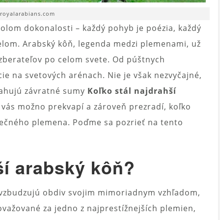
 royalarabians.com
mbolom dokonalosti – každý pohyb je poézia, každý
ielom. Arabský kôň, legenda medzi plemenami, už
a zberateľov po celom svete. Od púštnych
ie na svetových arénach. Nie je však nezvyčajné,
sahujú závratné sumy
Koľko stál najdrahší
 vás možno prekvapí a zároveň prezradí, koľko
inečného plemena. Poďme sa pozrieť na tento
ší arabský kôň?
a vzbudzujú obdiv svojim mimoriadnym vzhľadom,
ovažované za jedno z najprestížnejších plemien,