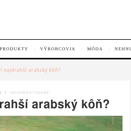
PRODUKTY
VÝROBCOVIA
MÓDA
NEHN
ál najdrahší arabský kôň?
G
NEKOMENTOVANÉ
drahší arabský kôň?