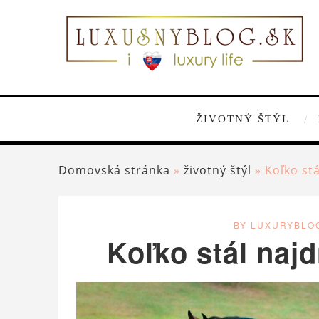
ŽIVOTNÝ ŠTÝL
Domovská stránka
»
životný štýl
»
Koľko st
BY LUXURYBLO
Koľko stál naj