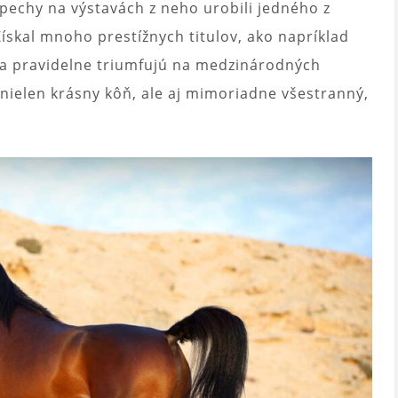
spechy na výstavách z neho urobili jedného z
Získal mnoho prestížnych titulov, ako napríklad
via pravidelne triumfujú na medzinárodných
 nielen krásny kôň, ale aj mimoriadne všestranný,