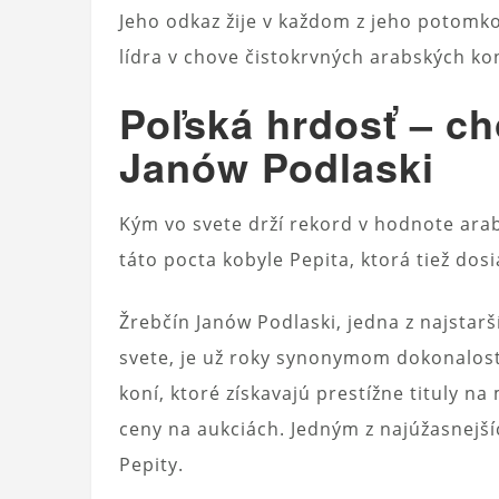
Jeho odkaz žije v každom z jeho potomk
lídra v chove čistokrvných arabských kon
Poľská hrdosť – c
Janów Podlaski
Kým vo svete drží rekord v hodnote ara
táto pocta kobyle Pepita, ktorá tiež dos
Žrebčín Janów Podlaski, jedna z najstar
svete, je už roky synonymom dokonalost
koní, ktoré získavajú prestížne tituly 
ceny na aukciách. Jedným z najúžasnejší
Pepity.