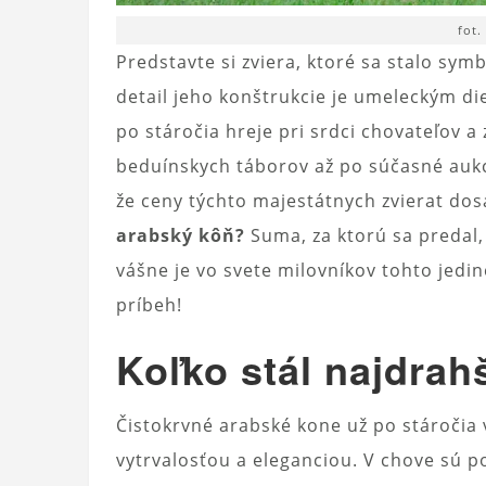
fot.
Predstavte si zviera, ktoré sa stalo sy
detail jeho konštrukcie je umeleckým d
po stáročia hreje pri srdci chovateľov 
beduínskych táborov až po súčasné aukc
že ceny týchto majestátnych zvierat do
arabský kôň?
Suma, za ktorú sa predal,
vášne je vo svete milovníkov tohto jed
príbeh!
Koľko stál najdrah
Čistokrvné arabské kone už po stároči
vytrvalosťou a eleganciou. V chove sú p