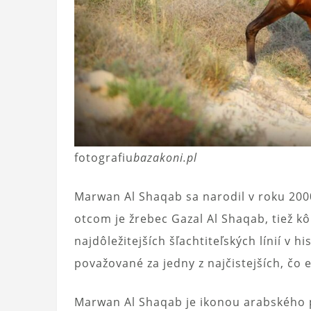
fotografiu
bazakoni.pl
Marwan Al Shaqab sa narodil v roku 2000
otcom je žrebec Gazal Al Shaqab, tiež kôň
najdôležitejších šľachtiteľských línií v 
považované za jedny z najčistejších, čo 
Marwan Al Shaqab je ikonou arabského 