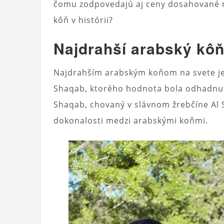
čomu zodpovedajú aj ceny dosahované na
kôň v histórii?
Najdrahší arabský kô
Najdrahším arabským koňom na svete je
Shaqab, ktorého hodnota bola odhadnutá
Shaqab, chovaný v slávnom žrebčíne Al 
dokonalosti medzi arabskými koňmi.