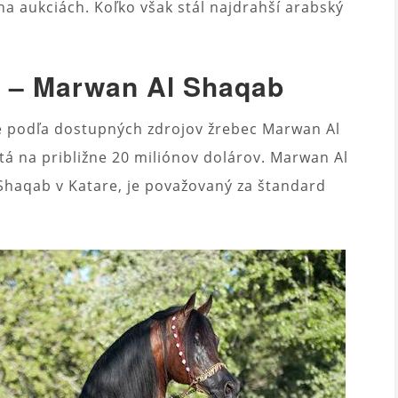
 aukciách. Koľko však stál najdrahší arabský
ň – Marwan Al Shaqab
 podľa dostupných zdrojov žrebec Marwan Al
 na približne 20 miliónov dolárov. Marwan Al
Shaqab v Katare, je považovaný za štandard