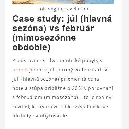
fot. vegantravel.com
Case study: júl (hlavná
sezóna) vs február
(mimosezónne
obdobie)
Predstavme si dva identické pobyty v
hoteli
: jeden v júli, druhý vo februári. V
júli (hlavná sezóna) priemerná cena
hotela stúpa približne o 20 % v porovnaní
s februárom (mimosezóna) – to je reálny
rozdiel, ktorý môže ľahko zvýšiť celkové
náklady na ubytovanie.