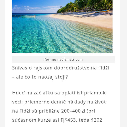
fot. nomadicmatt.com
Snívaš o rajskom dobrodružstve na Fidži
– ale čo to naozaj stojí?
Hneď na začiatku sa oplatí ísť priamo k
veci: priemerné denné náklady na život
na Fidži sú približne 200–400 zł (pri
súčasnom kurze asi FJ$453, teda $202