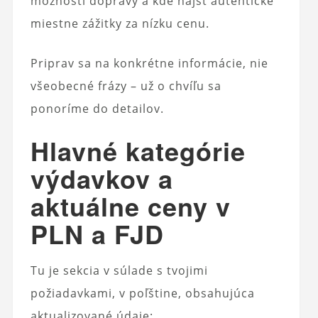
možnosti dopravy a kde nájsť autentické
miestne zážitky za nízku cenu.
Priprav sa na konkrétne informácie, nie
všeobecné frázy – už o chvíľu sa
ponoríme do detailov.
Hlavné kategórie
výdavkov a
aktuálne ceny v
PLN a FJD
Tu je sekcia v súlade s tvojimi
požiadavkami, v poľštine, obsahujúca
aktualizované údaje: