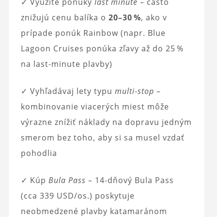
✓ Využite ponuky
last minute
– často
znižujú cenu balíka o
20–30 %
, ako v
prípade ponúk Rainbow (napr. Blue
Lagoon Cruises ponúka zľavy až do 25 %
na last‑minute plavby)
✓ Vyhľadávaj lety typu
multi‑stop
–
kombinovanie viacerých miest môže
výrazne znížiť náklady na dopravu jedným
smerom bez toho, aby si sa musel vzdať
pohodlia
✓ Kúp
Bula Pass
– 14-dňový Bula Pass
(cca 339 USD/os.) poskytuje
neobmedzené plavby katamaránom