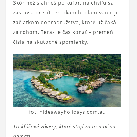
Skôr než siahneš po kufor, na chvíľu sa
zastav a precíť ten okamih: plánovanie je
začiatkom dobrodružstva, ktoré už čaká
za rohom. Teraz je čas konať – premeň
čísla na skutočné spomienky.
fot. hideawayholidays.com.au
Tri kľúčové závery, ktoré stojí za to mať na
pamäti: