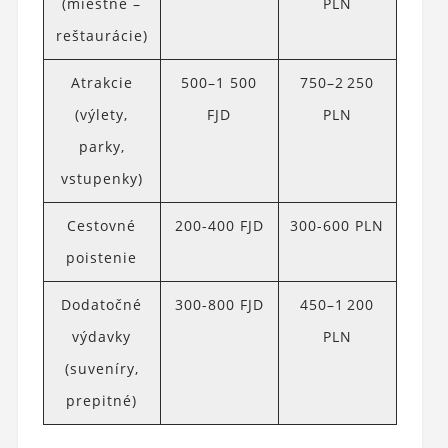
(miestne –
PLN
reštaurácie)
Atrakcie
500–1 500
750–2 250
(výlety,
FJD
PLN
parky,
vstupenky)
Cestovné
200-400 FJD
300-600 PLN
poistenie
Dodatočné
300-800 FJD
450–1 200
výdavky
PLN
(suveníry,
prepitné)