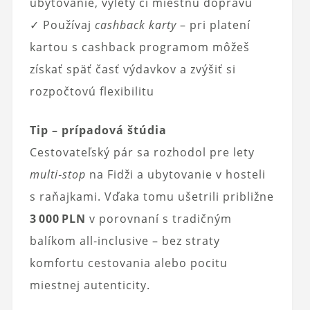
ubytovanie, výlety či miestnu dopravu
✓ Používaj
cashback karty
– pri platení
kartou s cashback programom môžeš
získať späť časť výdavkov a zvýšiť si
rozpočtovú flexibilitu
Tip – prípadová štúdia
Cestovateľský pár sa rozhodol pre lety
multi‑stop
na Fidži a ubytovanie v hosteli
s raňajkami. Vďaka tomu ušetrili približne
3 000 PLN
v porovnaní s tradičným
balíkom all‑inclusive – bez straty
komfortu cestovania alebo pocitu
miestnej autenticity.