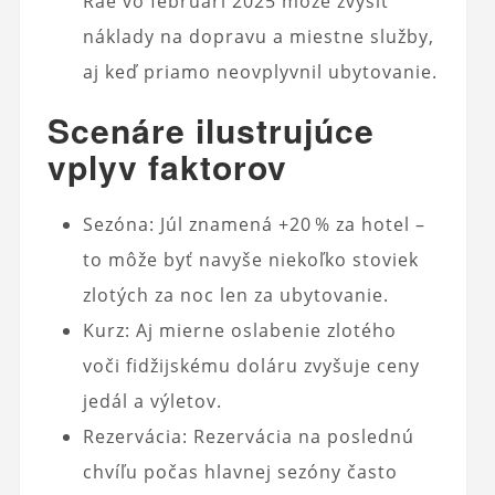
Rae vo februári 2025 môže zvýšiť
náklady na dopravu a miestne služby,
aj keď priamo neovplyvnil ubytovanie.
Scenáre ilustrujúce
vplyv faktorov
Sezóna: Júl znamená +20 % za hotel –
to môže byť navyše niekoľko stoviek
zlotých za noc len za ubytovanie.
Kurz: Aj mierne oslabenie zlotého
voči fidžijskému doláru zvyšuje ceny
jedál a výletov.
Rezervácia: Rezervácia na poslednú
chvíľu počas hlavnej sezóny často