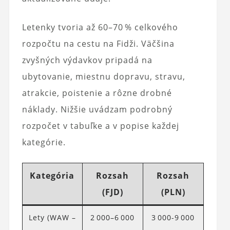
Letenky tvoria až 60–70 % celkového
rozpočtu na cestu na Fidži. Väčšina
zvyšných výdavkov pripadá na
ubytovanie, miestnu dopravu, stravu,
atrakcie, poistenie a rôzne drobné
náklady. Nižšie uvádzam podrobný
rozpočet v tabuľke a v popise každej
kategórie.
Kategória
Rozsah
Rozsah
(FJD)
(PLN)
Lety (WAW –
2 000–6 000
3 000-9 000