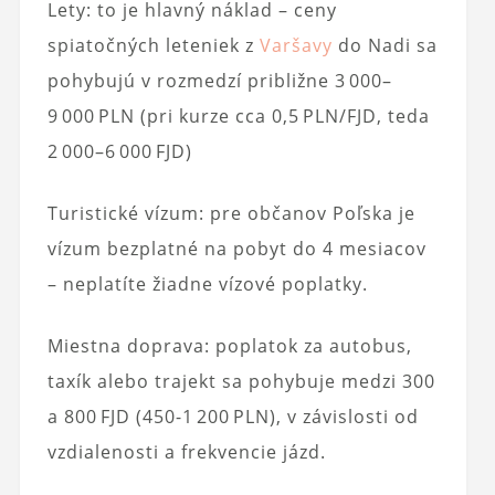
Lety: to je hlavný náklad – ceny
spiatočných leteniek z
Varšavy
do Nadi sa
pohybujú v rozmedzí približne 3 000–
9 000 PLN (pri kurze cca 0,5 PLN/FJD, teda
2 000–6 000 FJD)
Turistické vízum: pre občanov Poľska je
vízum bezplatné na pobyt do 4 mesiacov
– neplatíte žiadne vízové poplatky.
Miestna doprava: poplatok za autobus,
taxík alebo trajekt sa pohybuje medzi 300
a 800 FJD (450-1 200 PLN), v závislosti od
vzdialenosti a frekvencie jázd.