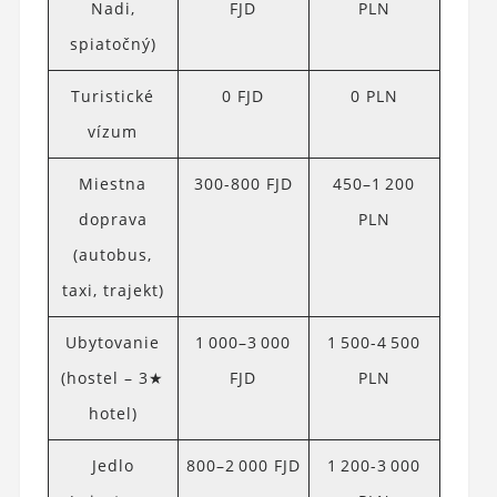
Nadi,
FJD
PLN
spiatočný)
Turistické
0 FJD
0 PLN
vízum
Miestna
300-800 FJD
450–1 200
doprava
PLN
(autobus,
taxi, trajekt)
Ubytovanie
1 000–3 000
1 500-4 500
(hostel – 3★
FJD
PLN
hotel)
Jedlo
800–2 000 FJD
1 200-3 000