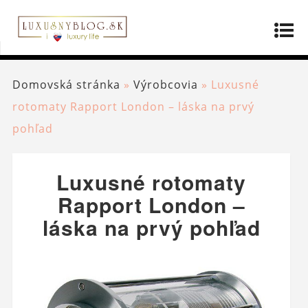
Domovská stránka
»
Výrobcovia
»
Luxusné
rotomaty Rapport London – láska na prvý
pohľad
Luxusné rotomaty
Rapport London –
láska na prvý pohľad