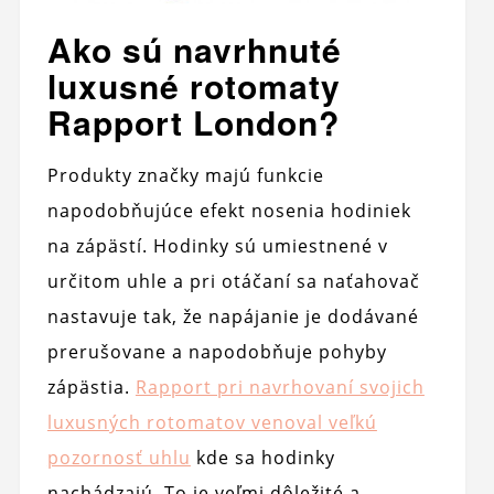
Ako sú navrhnuté
luxusné rotomaty
Rapport London?
Produkty značky majú funkcie
napodobňujúce efekt nosenia hodiniek
na zápästí. Hodinky sú umiestnené v
určitom uhle a pri otáčaní sa naťahovač
nastavuje tak, že napájanie je dodávané
prerušovane a napodobňuje pohyby
zápästia.
Rapport pri navrhovaní svojich
luxusných rotomatov venoval veľkú
pozornosť uhlu
kde sa hodinky
nachádzajú. To je veľmi dôležité a