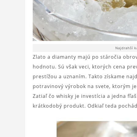
Najdrahší k
Zlato a diamanty majú po stáročia obro
hodnotu. Sú však veci, ktorých cena prev
prestížou a uznaním. Takto získame najd
potravinový výrobok na svete, ktorým j
Zatiaľ čo whisky je investícia a jedna fľ
krátkodobý produkt. Odkiaľ teda pochádz