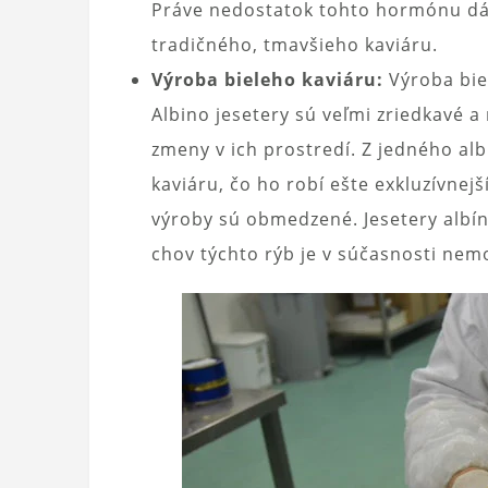
Práve nedostatok tohto hormónu dáva
tradičného, ​​tmavšieho kaviáru.
Výroba bieleho kaviáru:
Výroba bie
Albino jesetery sú veľmi zriedkavé a
zmeny v ich prostredí. Z jedného alb
kaviáru, čo ho robí ešte exkluzívnejš
výroby sú obmedzené. Jesetery albín
chov týchto rýb je v súčasnosti nem