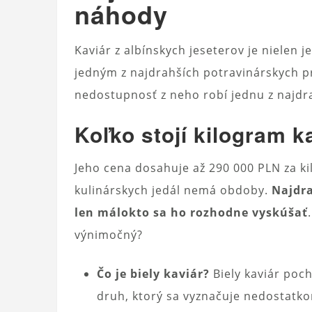
náhody
Kaviár z albínskych jeseterov je nielen j
jedným z najdrahších potravinárskych p
nedostupnosť z neho robí jednu z najdr
Koľko stojí kilogram k
Jeho cena dosahuje až 290 000 PLN za ki
kulinárskych jedál nemá obdoby.
Najdra
len málokto sa ho rozhodne vyskúšať
výnimočný?
Čo je biely kaviár?
Biely kaviár poch
druh, ktorý sa vyznačuje nedostat