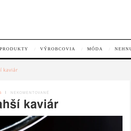
PRODUKTY
VÝROBCOVIA
MÓDA
NEHN
í kaviár
G
NEKOMENTOVANÉ
hší kaviár