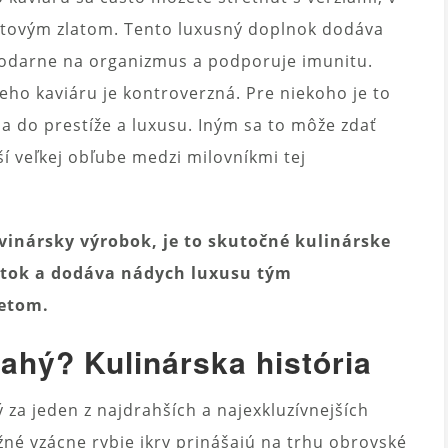
rátovým zlatom. Tento luxusný doplnok dodáva
lahodarne na organizmus a podporuje imunitu.
eho kaviáru je kontroverzná. Pre niekoho je to
cia do prestíže a luxusu. Iným sa to môže zdať
í veľkej obľube medzi milovníkmi tej
avinársky výrobok, je to skutočné kulinárske
itok a dodáva nádych luxusu tým
ketom.
rahý? Kulinárska história
ý za jeden z najdrahších a najexkluzívnejších
né vzácne rybie ikry prinášajú na trhu obrovské