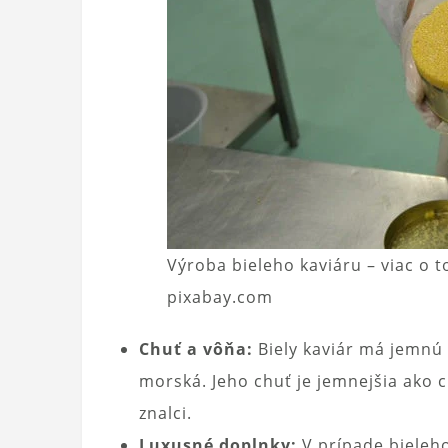
Výroba bieleho kaviáru – viac o 
pixabay.com
Chuť a vôňa:
Biely kaviár má jemnú 
morská. Jeho chuť je jemnejšia ako 
znalci.
Luxusné doplnky:
V prípade bieleho