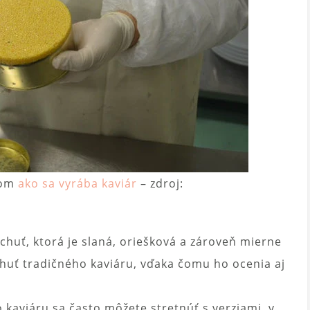
tom
ako sa vyrába kaviár
– zdroj:
chuť, ktorá je slaná, oriešková a zároveň mierne
chuť tradičného kaviáru, vďaka čomu ho ocenia aj
 kaviáru sa často môžete stretnúť s verziami, v