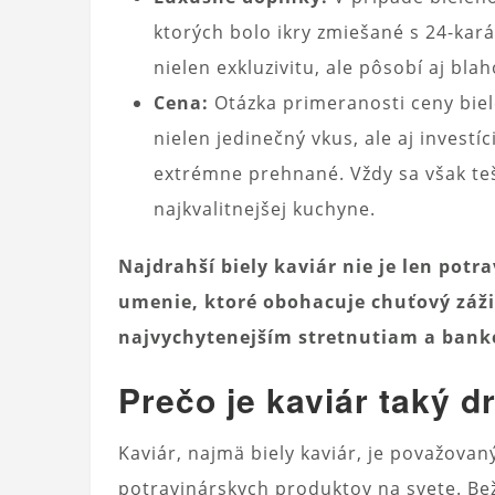
ktorých bolo ikry zmiešané s 24-ka
nielen exkluzivitu, ale pôsobí aj b
Cena:
Otázka primeranosti ceny biel
nielen jedinečný vkus, ale aj investí
extrémne prehnané. Vždy sa však teš
najkvalitnejšej kuchyne.
Najdrahší biely kaviár nie je len potr
umenie, ktoré obohacuje chuťový záž
najvychytenejším stretnutiam a ban
Prečo je kaviár taký d
Kaviár, najmä biely kaviár, je považovan
potravinárskych produktov na svete. Bež