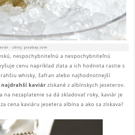
aviár - zdroj: pixabay.com
vskú, nespochybniteľnú a nespochybniteľnú
yšuje cenu napríklad zlata a ich hodnota rastie s
rahšiu whisky, šafran alebo najhodnotnejší
e
najdrahší kaviár
získané z albínskych jeseterov.
aša na nezaplatenie sa dá skladovať roky, kaviár je
a cena kaviáru jesetera albína a ako sa získava?