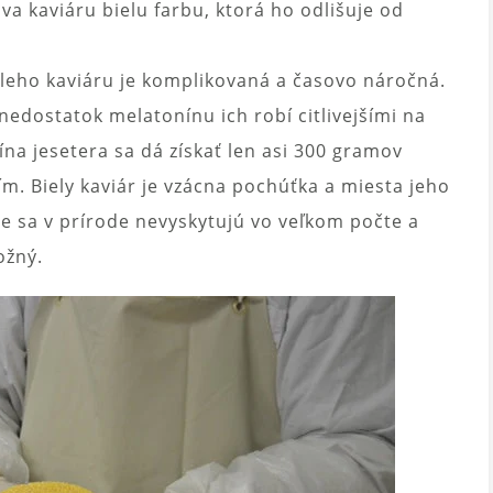
 kaviáru bielu farbu, ktorá ho odlišuje od
leho kaviáru je komplikovaná a časovo náročná.
 nedostatok melatonínu ich robí citlivejšími na
ína jesetera sa dá získať len asi 300 gramov
ím. Biely kaviár je vzácna pochúťka a miesta jeho
e sa v prírode nevyskytujú vo veľkom počte a
ožný.