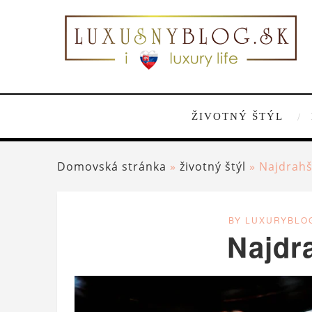
ŽIVOTNÝ ŠTÝL
Domovská stránka
»
životný štýl
»
Najdrahš
BY LUXURYBLO
Najdra