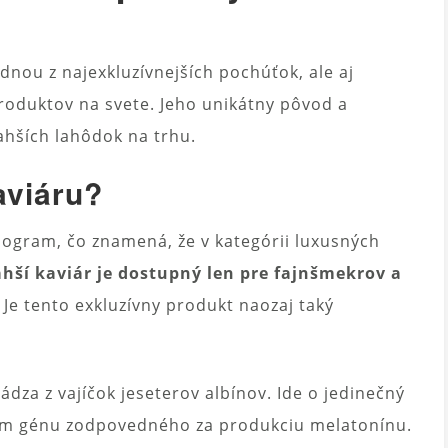
ednou z najexkluzívnejších pochúťok, ale aj
roduktov na svete. Jeho unikátny pôvod a
ahších lahôdok na trhu.
aviáru?
logram, čo znamená, že v kategórii luxusných
hší kaviár je dostupný len pre fajnšmekrov a
. Je tento exkluzívny produkt naozaj taký
ádza z vajíčok jeseterov albínov. Ide o jedinečný
kom génu zodpovedného za produkciu melatonínu.