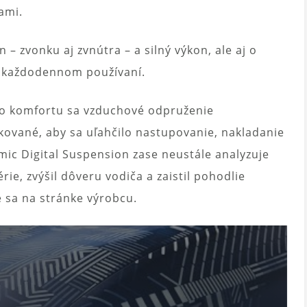
ami.
 – zvonku aj zvnútra – a silný výkon, ale aj o
i každodennom používaní.
ho komfortu sa vzduchové odpruženie
rkované, aby sa uľahčilo nastupovanie, nakladanie
ic Digital Suspension zase neustále analyzuje
érie, zvýšil dôveru vodiča a zaistil pohodlie
 sa na stránke výrobcu.