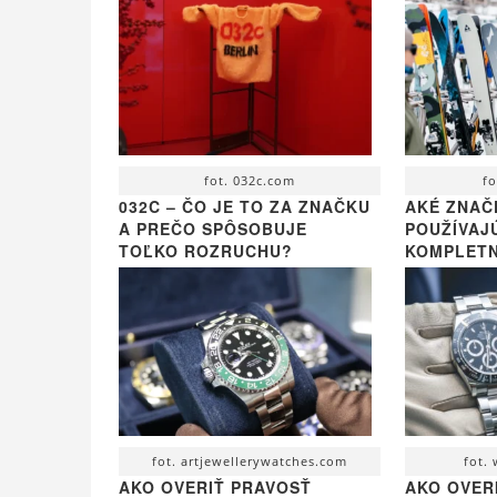
fot. 032c.com
fo
032C – ČO JE TO ZA ZNAČKU
AKÉ ZNAČ
A PREČO SPÔSOBUJE
POUŽÍVAJ
TOĽKO ROZRUCHU?
KOMPLETN
fot. artjewellerywatches.com
fot.
AKO OVERIŤ PRAVOSŤ
AKO OVER