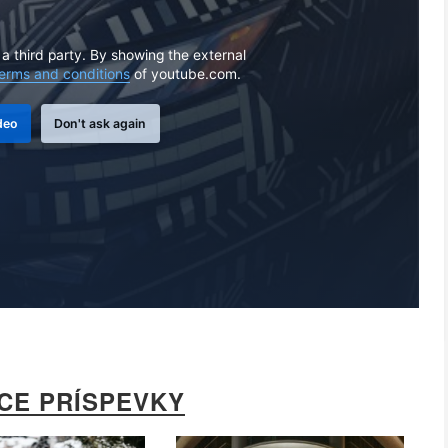
 a third party. By showing the external
erms and conditions
of youtube.com.
deo
Don't ask again
ACE PRÍSPEVKY