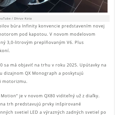
YouTube / Dhruv Kota
lov búra Infinity konvencie predstavením novej
 motorom pod kapotou. V novom modelovom
ný 3,0-litrovým preplňovaným V6. Plus
koní.
0 sa má objaviť na trhu v roku 2025. Upútavky na
ciu dizajnom QX Monograph a poskytujú
i motorizmu.
n Motion“ je v novom QX80 viditeľný už z diaľky.
a trh predstavujú prvky inšpirované
ných svetiel LED a výrazných zadných svetiel po