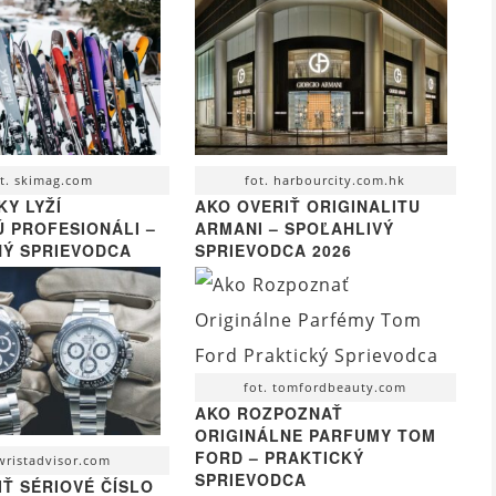
t. skimag.com
fot. harbourcity.com.hk
KY LYŽÍ
AKO OVERIŤ ORIGINALITU
Ú PROFESIONÁLI –
ARMANI – SPOĽAHLIVÝ
Ý SPRIEVODCA
SPRIEVODCA 2026
fot. tomfordbeauty.com
AKO ROZPOZNAŤ
ORIGINÁLNE PARFUMY TOM
FORD – PRAKTICKÝ
 wristadvisor.com
SPRIEVODCA
IŤ SÉRIOVÉ ČÍSLO