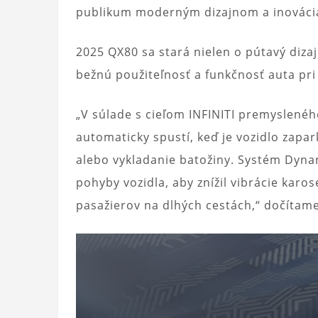
publikum moderným dizajnom a inováci
2025 QX80 sa stará nielen o pútavý dizajn
bežnú použiteľnosť a funkčnosť auta pr
„V súlade s cieľom INFINITI premyslené
automaticky spustí, keď je vozidlo zapa
alebo vykladanie batožiny. Systém Dynam
pohyby vozidla, aby znížil vibrácie karos
pasažierov na dlhých cestách,“ dočítame