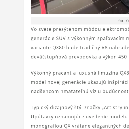
fot. 
Vo svete presýtenom módou elektromobi
generácie SUV s výkonným spaľovacím
variante QX80 bude tradičný V8 nahrade
deväťstupňová prevodovka a výkon 450 
Výkonný pracant a luxusná limuzína QX8
model novej generácie ukazujú inšpirá
nadšencom hmatateľnú víziu budúcnost
Typický dizajnový štýl značky „Artistry i
Upútavky oznamujúce uvedenie modelu n
monografiou QX vrátane elegantných den