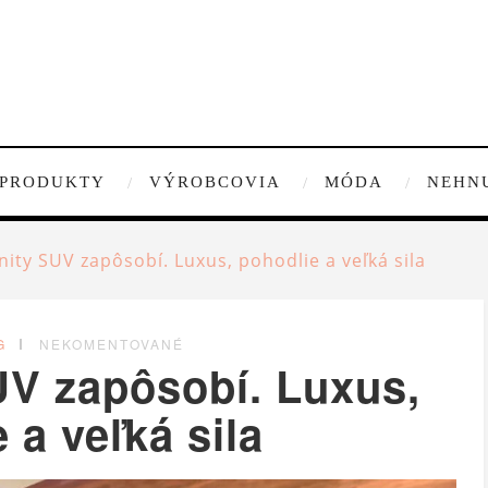
PRODUKTY
VÝROBCOVIA
MÓDA
NEHN
nity SUV zapôsobí. Luxus, pohodlie a veľká sila
G
NEKOMENTOVANÉ
UV zapôsobí. Luxus,
 a veľká sila