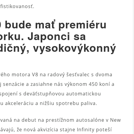
ofistikovanosť.
0 bude mať premiéru
orku. Japonci sa
adičný, vysokovýkonný
ového motora V8 na radový šesťvalec s dvoma
 senzácie a zasiahne nás výkonom 450 koní a
spojení s deväťstupňovou automatickou
 akceleráciu a nižšiu spotrebu paliva.
vaná na debut na prestížnom autosalóne v New
ajú, že nová akvizícia stajne Infinity poteší