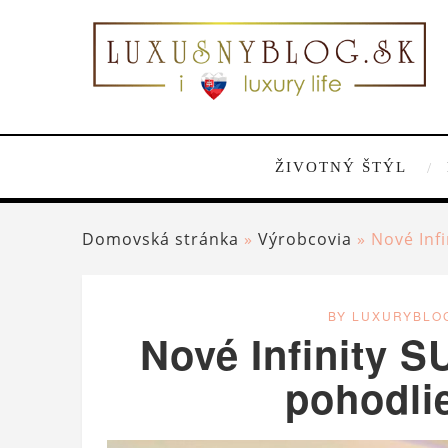
ŽIVOTNÝ ŠTÝL
Domovská stránka
»
Výrobcovia
»
Nové Infi
BY LUXURYBLO
Nové Infinity S
pohodlie