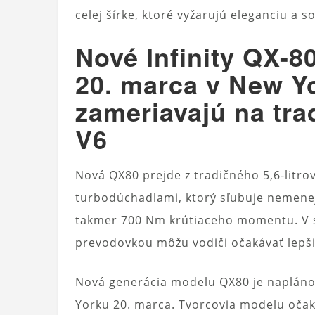
celej šírke, ktoré vyžarujú eleganciu a s
Nové Infinity QX-8
20. marca v New Y
zameriavajú na tr
V6
Nová QX80 prejde z tradičného 5,6-litr
turbodúchadlami, ktorý sľubuje nemenej
takmer 700 Nm krútiaceho momentu. V 
prevodovkou môžu vodiči očakávať lepšiu
Nová generácia modelu QX80 je napláno
Yorku 20. marca. Tvorcovia modelu očakáv