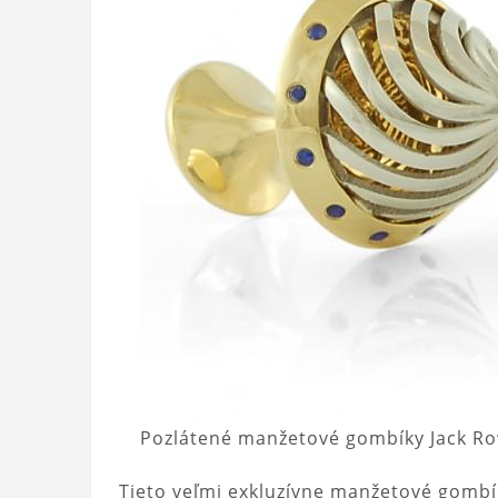
Pozlátené manžetové gombíky Jack R
Tieto veľmi exkluzívne manžetové gombík