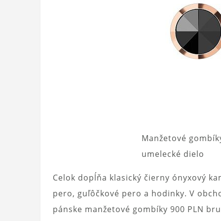
Manžetové gombíky
umelecké dielo
Celok dopĺňa klasický čierny ónyxový ka
pero, guľôčkové pero a hodinky. V obch
pánske manžetové gombíky 900 PLN brutt