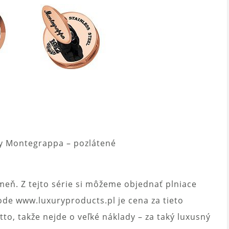
 Montegrappa – pozlátené
meň. Z tejto série si môžeme objednať plniace
ode www.luxuryproducts.pl je cena za tieto
o, takže nejde o veľké náklady – za taký luxusný