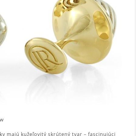
ow
y majú kužeľovitý skrútený tvar – fascinujúci