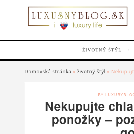
ŽIVOTNÝ ŠTÝL
Domovská stránka
»
životný štýl
»
Nekupujt
BY LUXURYBLO
Nekupujte chla
ponožky – po
g