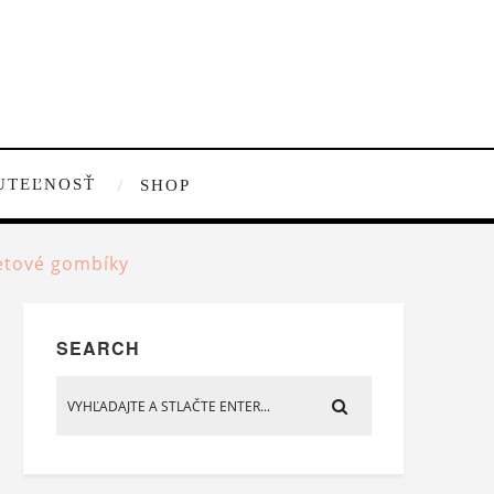
UTEĽNOSŤ
SHOP
etové gombíky
SEARCH