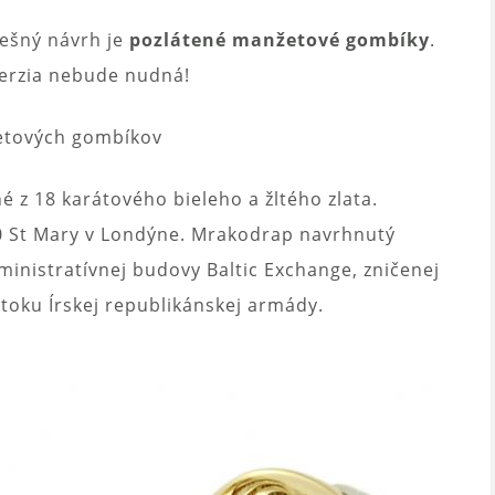
nešný návrh je
pozlátené manžetové gombíky
.
verzia nebude nudná!
etových gombíkov
 z 18 karátového bieleho a žltého zlata.
0 St Mary v Londýne. Mrakodrap navrhnutý
nistratívnej budovy Baltic Exchange, zničenej
toku Írskej republikánskej armády.