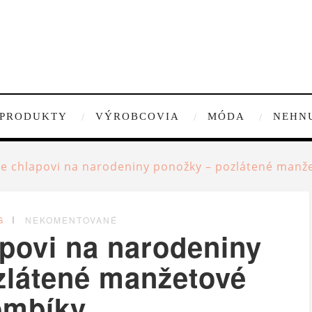
PRODUKTY
VÝROBCOVIA
MÓDA
NEHN
e chlapovi na narodeniny ponožky – pozlátené manž
G
NEKOMENTOVANÉ
povi na narodeniny
zlátené manžetové
ombíky