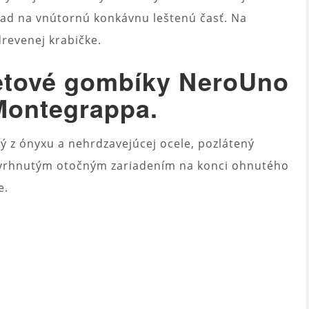
ľad na vnútornú konkávnu leštenú časť. Na
drevenej krabičke.
etové gombíky NeroUno
Montegrappa.
ný z ónyxu a nehrdzavejúcej ocele, pozlátený
avrhnutým otočným zariadením na konci ohnutého
e.