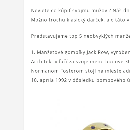
Neviete čo kúpiť svojmu mužovi? Náš d
Možno trochu klasický darček, ale táto 
Predstavujeme top 5 neobvyklých manž
1. Manžetové gombíky Jack Row, vyrobené
Architekt vďačí za svoje meno budove 3
Normanom Fosterom stojí na mieste admi
10. apríla 1992 v dôsledku bombového ú