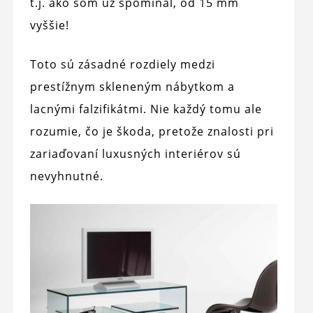
t.j. ako som už spomínal, od 15 mm
vyššie!
Toto sú zásadné rozdiely medzi
prestížnym skleneným nábytkom a
lacnými falzifikátmi. Nie každý tomu ale
rozumie, čo je škoda, pretože znalosti pri
zariaďovaní luxusných interiérov sú
nevyhnutné.