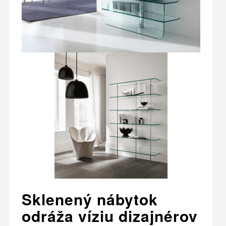
Sklenený nábytok
odráža víziu dizajnérov