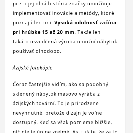
preto jej dlhá história značky umožňuje
implementovať inovácie a metódy, ktoré
poznajú len oni!
Vysoká odolnosť začína
pri hrúbke 15 až 20 mm
. Takže len
takáto osvedčená výroba umožní nábytok
používať dlhodobo.
Ázijské fotokópie
Čoraz častejšie vidím, ako sa podobný
sklenený nábytok masovo vyrába z
ázijských tovární. To je prirodzene
nevyhnutné, pretože dizajn je voľne
dostupný. Keď sa však pozrieme bližšie,
nič nie je úplne zrejmé. Asi tušíte, že za to