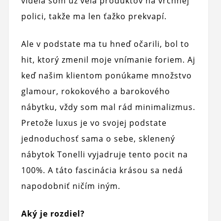
videla som už veľa produktov na vrchnej
polici, takže ma len ťažko prekvapí.
Ale v podstate ma tu hneď očarili, bol to
hit, ktorý zmenil moje vnímanie foriem. Aj
keď našim klientom ponúkame množstvo
glamour, rokokového a barokového
nábytku, vždy som mal rád minimalizmus.
Pretože luxus je vo svojej podstate
jednoduchosť sama o sebe, sklenený
nábytok Tonelli vyjadruje tento pocit na
100%. A táto fascinácia krásou sa nedá
napodobniť ničím iným.
Aký je rozdiel?