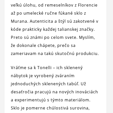
veľkú úlohu, od remeselníkov z Florencie
až po umelecké ručne fúkané sklo z
Murana. Autenticita a štýl sú zakotvené v
kóde prakticky každej talianskej značky.
Preto sú známi po celom svete. Myslím,
že dokonale chápete, prečo sa
zameriavam na takú skutočnú produkciu.
Vráťme sa k Tonelli – ich sklenený
nábytok je vyrobený zváraním
jednoduchých sklenených tabúľ. Už
desaťročia pracujú na nových inováciách
a experimentujú s týmto materiálom.
Sklo je pomerne chúlostivá surovina,