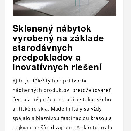
Sklenený nábytok
vyrobený na základe
starodávnych
predpokladov a
inovatívnych riešení
Aj to je dôležitý bod pri tvorbe
nádherných produktov, pretože továreň
čerpala inšpiráciu z tradície talianskeho
antického skla. Made in Italy sa vždy
spájalo s bláznivou fascináciou krásou a
najkvalitnejším dizajnom. A sklo tu hralo