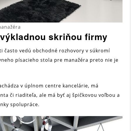
 manažéra
výkladnou skriňou firmy
ti často vedú obchodné rozhovory v súkromí
vneho písacieho stola pre manažéra preto nie je
nachádza v úplnom centre kancelárie, má
nta či riaditeľa, ale má byť aj špičkovou voľbou a
enky spolupráce.