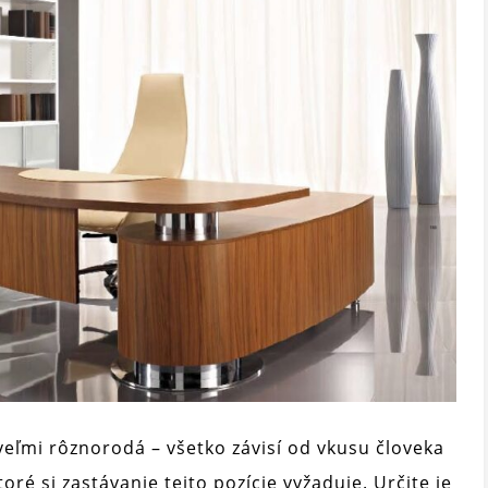
eľmi rôznorodá – všetko závisí od vkusu človeka
ré si zastávanie tejto pozície vyžaduje. Určite je