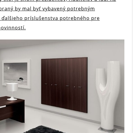
braný by mal byť vybavený potrebným
a ďalšieho príslušenstva potrebného pre
ovinností.