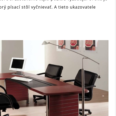
rý písací stôl vyčnievať. A tieto ukazovatele