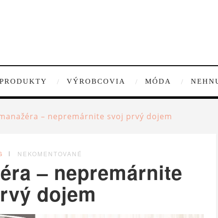
PRODUKTY
VÝROBCOVIA
MÓDA
NEHN
 manažéra – nepremárnite svoj prvý dojem
G
NEKOMENTOVANÉ
éra – nepremárnite
prvý dojem