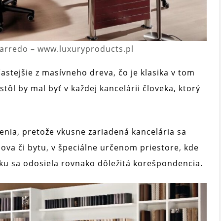
oarredo – www.luxuryproducts.pl
astejšie z masívneho dreva, čo je klasika v tom
ôl by mal byť v každej kancelárii človeka, ktorý
nia, pretože vkusne zariadená kancelária sa
va či bytu, v špeciálne určenom priestore, kde
aľku sa odosiela rovnako dôležitá korešpondencia.