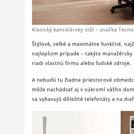
Klasický kancelársky stôl – značka Tecn
Štýlové, veľké a maximálne funkčné, najč
najlepšom prípade – takýto manažérsky st
riadi vlastnú firmu alebo ľudské zdroje.
A nebudú tu žiadne priestorové obmedze
môže nachádzať aj v súkromí vášho domo
sa vybavujú dôležité telefonáty a na di