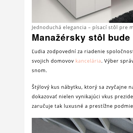
Jednoduchá elegancia – písací stôl pre
Manažérsky stôl bude 
Ľudia zodpovední za riadenie spoločnos
svojich domovov
kancelária
. Výber sprá
snom.
Štýlový kus nábytku, ktorý sa zvyčajne 
dokazovať nielen vynikajúci vkus prezide
zaručuje tak luxusné a prestížne podmi