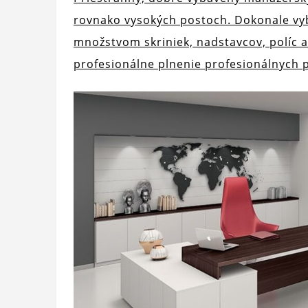
rovnako vysokých postoch. Dokonale vy
množstvom skriniek, nadstavcov, políc 
profesionálne plnenie profesionálnych p