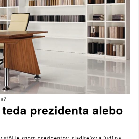
ra?
 teda prezidenta alebo
stôl je snom prezidentov, riaditeľov a ľudí na