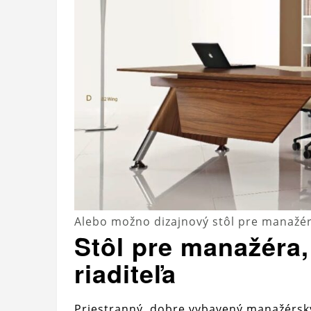
Alebo možno dizajnový stôl pre manažé
Stôl pre manažéra,
riaditeľa
Priestranný, dobre vybavený manažérsky 