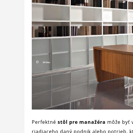
Perfektné
stôl pre manažéra
môže byť v
riadiaceho daný podnik alebo potrieb, kto