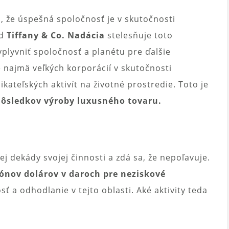
, že úspešná spoločnosť je v skutočnosti
od
Tiffany & Co. Nadácia
stelesňuje toto
vplyvniť spoločnosť a planétu pre ďalšie
e najmä veľkých korporácií v skutočnosti
ateľských aktivít na životné prostredie. Toto je
ôsledkov výroby luxusného tovaru.
ej dekády svojej činnosti a zdá sa, že nepoľavuje.
iónov dolárov v daroch pre neziskové
ť a odhodlanie v tejto oblasti. Aké aktivity teda