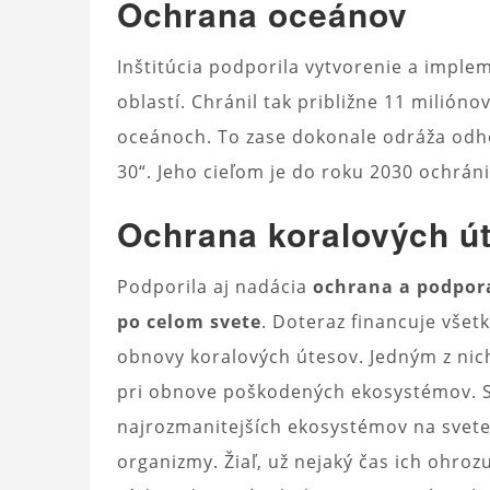
Ochrana oceánov
Inštitúcia podporila vytvorenie a impl
oblastí. Chránil tak približne 11 milión
oceánoch. To zase dokonale odráža odhod
30“. Jeho cieľom je do roku 2030 ochrán
Ochrana koralových ú
Podporila aj nadácia
ochrana a podpora
po celom svete
. Doteraz financuje vše
obnovy koralových útesov. Jedným z nic
pri obnove poškodených ekosystémov. S
najrozmanitejších ekosystémov na svete
organizmy. Žiaľ, už nejaký čas ich ohro