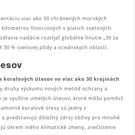
ementáciu viac ako 30 chránených morských
ov kilometrov štvorcových v piatich svetových
lanie nadácie rozvíjať globálne hnutie „30 za
iť 30 % svetovej pôdy a oceánskych oblastí.
tesov
 koralových útesov vo viac ako 30 krajinách
tky druhy výskumu nových metód ochrany a
h je využitie umelých útesov, ktoré môžu pomôcť
amotné koralové útesy sú jedny z
 a predstavujú dôležitý zdroj obživy pre mnohé
zujú okrem iného klimatické zmeny, znečistenie