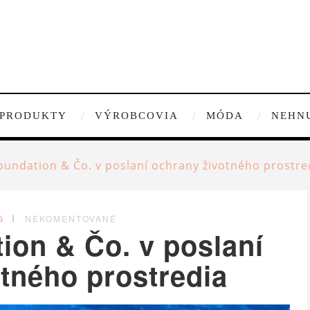
PRODUKTY
VÝROBCOVIA
MÓDA
NEHN
Foundation & Čo. v poslaní ochrany životného prostre
G
NEKOMENTOVANÉ
ion & Čo. v poslaní
tného prostredia