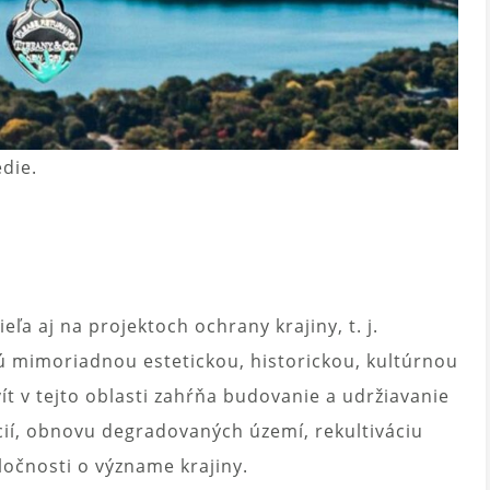
die.
ľa aj na projektoch ochrany krajiny, t. j.
jú mimoriadnou estetickou, historickou, kultúrnou
t v tejto oblasti zahŕňa budovanie a udržiavanie
ií, obnovu degradovaných území, rekultiváciu
očnosti o význame krajiny.