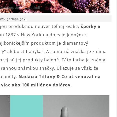
w2.gbrmpa.gov.
jou produkciou neuveriteľnej kvality
šperky a
ku 1837 v New Yorku a dnes je jedným z
najikonickejším produktom je diamantový
ny“ alebo „tiffanyka“. A samotná značka je známa
orej sú jej produkty balené. Táto farba je známa
chrannou známkou značky. Ukazuje sa však, že
 planéty.
Nadácia Tiffany & Co už venoval na
viac ako 100 miliónov dolárov.