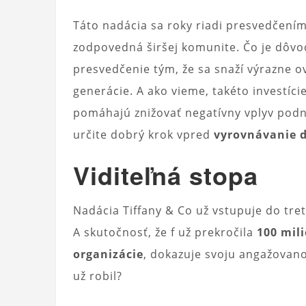
Táto nadácia sa roky riadi presvedčením
zodpovedná širšej komunite. Čo je dôv
presvedčenie tým, že sa snaží výrazne o
generácie. A ako vieme, takéto investíci
pomáhajú znižovať negatívny vplyv podnik
určite dobrý krok vpred
vyrovnávanie d
Viditeľná stopa
Nadácia Tiffany & Co už vstupuje do tret
A skutočnosť, že f už prekročila
100 mil
organizácie
, dokazuje svoju angažovanos
už robil?