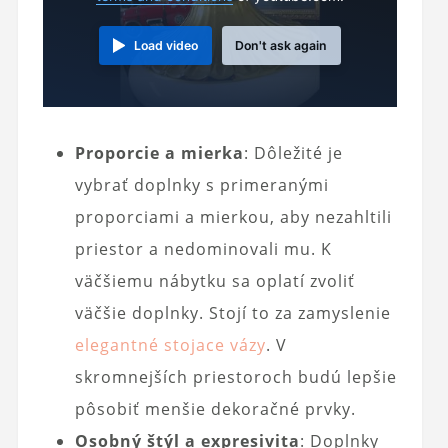
Load video
Don't ask again
Proporcie a mierka
: Dôležité je
vybrať doplnky s primeranými
proporciami a mierkou, aby nezahltili
priestor a nedominovali mu. K
väčšiemu nábytku sa oplatí zvoliť
väčšie doplnky. Stojí to za zamyslenie
elegantné stojace vázy
. V
skromnejších priestoroch budú lepšie
pôsobiť menšie dekoračné prvky.
Osobný štýl a expresivita
: Doplnky