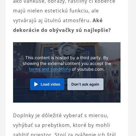
ako vankúše, obrazy, rastliny či koberce
majú nielen estetickú funkciu, ale
vytvárajú aj útulnú atmosféru.
Aké
dekorácie do obývačky sú najlepšie?
This content is hosted by a third party. By
showing the external content you accept the
terms and conditions
of youtube.com.
Load video
Don't ask again
Doplnky je dôležité vyberať s mierou,
vyhýbať sa prebytkom, ktoré by mohli
zahltiť priestor. Stojí za zváženie ich štýl,