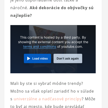
je jeho usporiadanie dosť ťažké a
náročné.
Aké dekorácie do obývačky sú
najlepšie?
This content is hosted by a third party. By
showing the external content you accept the
terms and conditions
of youtube.com.
Load video
Don't ask again
Mali by ste si vybrať módne trendy?
Možno sa však oplatí zariadiť ho v súlade
s
univerzálne a nadčasové princípy
? Môže
to byť aj miesto, kde bude prevládať