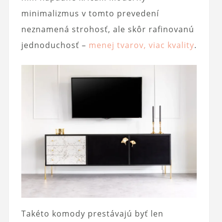
minimalizmus v tomto prevedení
neznamená strohosť, ale skôr rafinovanú
jednoduchosť –
menej tvarov, viac kvality
.
Takéto komody prestávajú byť len