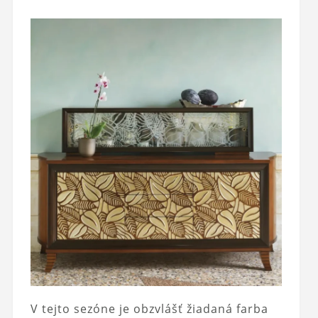
V tejto sezóne je obzvlášť žiadaná farba