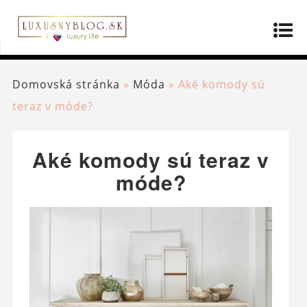
Domovská stránka
»
Móda
»
Aké komody sú
teraz v móde?
Aké komody sú teraz v
móde?