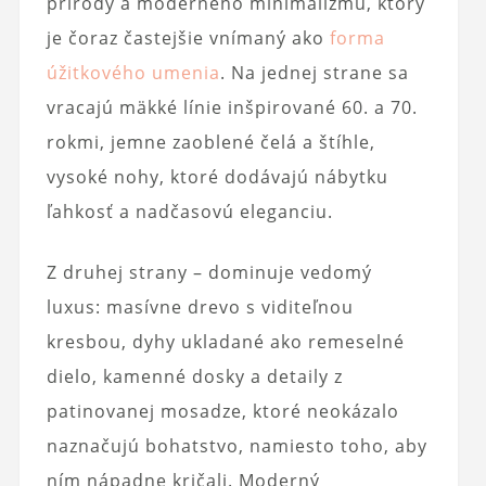
prírody a moderného minimalizmu, ktorý
je čoraz častejšie vnímaný ako
forma
úžitkového umenia
. Na jednej strane sa
vracajú mäkké línie inšpirované 60. a 70.
rokmi, jemne zaoblené čelá a štíhle,
vysoké nohy, ktoré dodávajú nábytku
ľahkosť a nadčasovú eleganciu.
Z druhej strany – dominuje vedomý
luxus: masívne drevo s viditeľnou
kresbou, dyhy ukladané ako remeselné
dielo, kamenné dosky a detaily z
patinovanej mosadze, ktoré neokázalo
naznačujú bohatstvo, namiesto toho, aby
ním nápadne kričali. Moderný