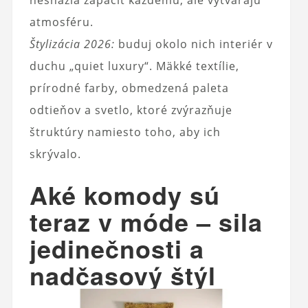
nesnažia zapáčiť každému, ale vytvárajú
atmosféru.
Štylizácia 2026:
buduj okolo nich interiér v
duchu „quiet luxury“. Mäkké textílie,
prírodné farby, obmedzená paleta
odtieňov a svetlo, ktoré zvýrazňuje
štruktúry namiesto toho, aby ich
skrývalo.
Aké komody sú
teraz v móde – sila
jedinečnosti a
nadčasový štýl