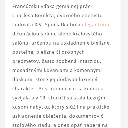
Francúzsku vďaka geniálnej práci
Charlesa Boulle’a, dvorného ebenistu
Ľudovíta XIV. Spočiatku bola
elegantnou
dekoráciou spálne alebo kráľovského
salónu, určenou na uskladnenie bielizne,
posteľnej bielizne či drobných
predmetov, často zdobená intarziou,
mosadznými kovaniami a kamennými
doskami, ktoré jej dodávali luxusný
charakter. Postupom času sa komoda
vyvíjala a v 19. storočí sa stala bežným
kusom nábytku, ktorý slúžil na praktické
uskladnenie oblečenia, dokumentov či
stolového riadu, a dnes opäť naberá na