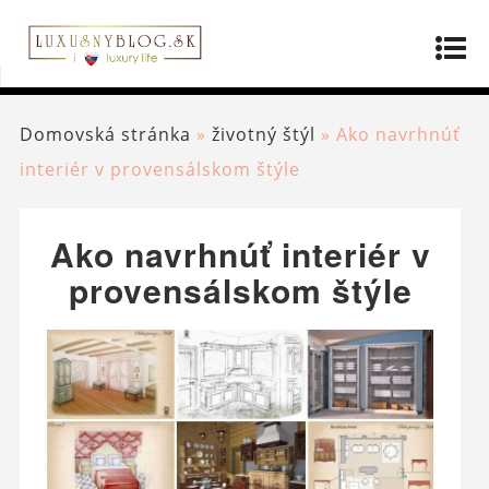
Domovská stránka
»
životný štýl
»
Ako navrhnúť
interiér v provensálskom štýle
Ako navrhnúť interiér v
provensálskom štýle