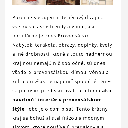
Pozorne sledujem interiérový dizajn a
všetky súčasné trendy a vidím, aké
populárne je dnes Provensálsko.
Nábytok, terakota, obrazy, doplnky, kvety
a iné drobnosti, ktoré s touto nádhernou
krajinou nemajú nič spoločné, sú dnes
všade. S provensálskou klímou, vôňou a
kultúrou však nemajú nič spoločné. Dnes
sa pokúsim prediskutovať túto tému
ako
navrhnúť interiér v provensálskom
štýle
, lebo je o čom písať. Tento krásny
kraj sa bohužiaľ stal frázou a módnym
slovom, ktoré používajú predajcovia a