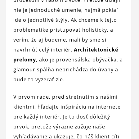
procesom v našom živote. Pretože dizajn
nie je jednoduché umenie, najmä pokiaľ
ide o jednotlivé štýly. Ak chceme k tejto
problematike pristupovať holisticky, a
verím, že aj budeme, mali by sme si
navrhnúť celý interiér.
Architektonické
prelomy
, ako je provensálska obývačka, a
glamour spálňa neprichádza do úvahy a
bude to vyzerať zle.
V prvom rade, pred stretnutím s našimi
klientmi, hľadajte inšpiráciu na internete
pre každý interiér. Je to dosť dôležitý
prvok, pretože výrazne zužuje naše
vyhľadávanie a ukazuje, čo náš klient cíti