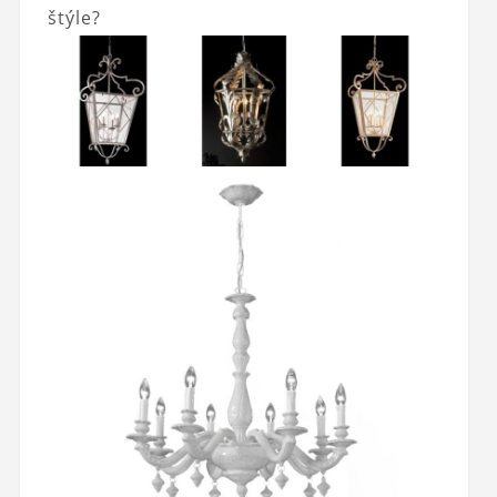
štýle?