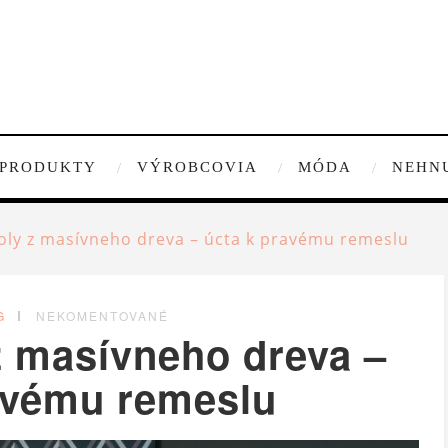
PRODUKTY
VÝROBCOVIA
MÓDA
NEHN
oly z masívneho dreva – úcta k pravému remeslu
G
NEKOMENTOVANÉ
z masívneho dreva –
avému remeslu