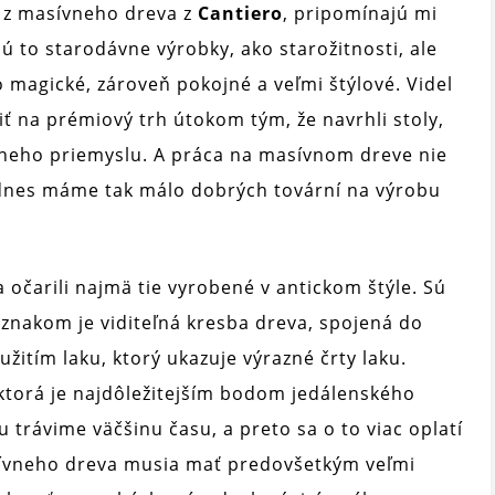
y z masívneho dreva z
Cantiero
, pripomínajú mi
sú to starodávne výrobky, ako starožitnosti, ale
o magické, zároveň pokojné a veľmi štýlové. Videl
iť na prémiový trh útokom tým, že navrhli stoly,
edneho priemyslu. A práca na masívnom dreve nie
 dnes máme tak málo dobrých tovární na výrobu
čarili najmä tie vyrobené v antickom štýle. Sú
 znakom je viditeľná kresba dreva, spojená do
žitím laku, ktorý ukazuje výrazné črty laku.
 ktorá je najdôležitejším bodom jedálenského
 trávime väčšinu času, a preto sa o to viac oplatí
sívneho dreva musia mať predovšetkým veľmi