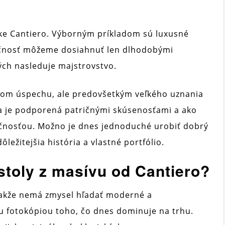
ike Cantiero. Výborným príkladom sú luxusné
učnosť môžeme dosiahnuť len dlhodobými
ých nasleduje majstrovstvo.
mom úspechu, ale predovšetkým veľkého uznania
ta je podporená patričnými skúsenosťami a ako
čnosťou. Možno je dnes jednoduché urobiť dobrý
ležitejšia história a vlastné portfólio.
stoly z masívu od Cantiero?
takže nemá zmysel hľadať moderné a
u fotokópiou toho, čo dnes dominuje na trhu.