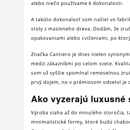
alebo niečo používame k dokonalosti.
A takúto dokonalosť som našiel vo fabr
stoly z masívneho dreva. Dodám, že zr
opakovaniami alebo cvičeniami, po ktor
Značka Cantiero je dnes nielen synony
medzi zákazníkmi po celom svete. Kvali
som už vyššie spomínal remeselnou zru
prvý dojem, no v prémiovom odvetví je dô
Ako vyzerajú luxusné 
Výroba siaha až do minulého storočia, 
minimalistické formy, ktoré budú chabo