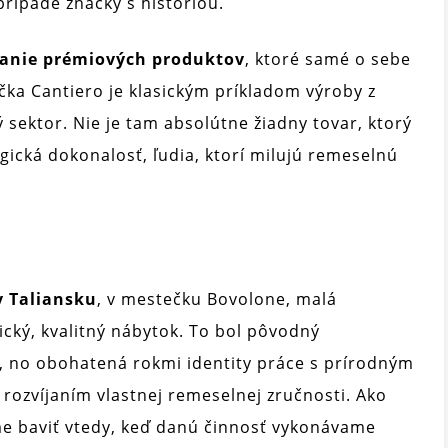
rípade značky s históriou.
ranie prémiových produktov
, ktoré samé o sebe
ačka Cantiero je klasickým príkladom výroby z
 sektor. Nie je tam absolútne žiadny tovar, ktorý
ogická dokonalosť, ľudia, ktorí milujú remeselnú
v Taliansku
, v mestečku Bovolone, malá
sický, kvalitný nábytok. To bol pôvodný
s, no obohatená rokmi identity práce s prírodným
rozvíjaním vlastnej remeselnej zručnosti. Ako
e baviť vtedy, keď danú činnosť vykonávame