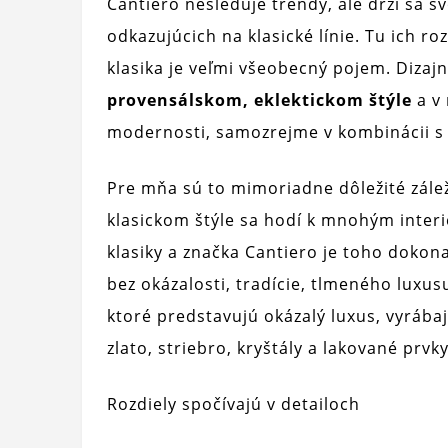
Cantiero nesleduje trendy, ale drží sa sv
odkazujúcich na klasické línie. Tu ich ro
klasika je veľmi všeobecný pojem. Dizaj
provensálskom, eklektickom štýle
a v 
modernosti, samozrejme v kombinácii s 
Pre mňa sú to mimoriadne dôležité zálež
klasickom štýle sa hodí k mnohým inter
klasiky a značka Cantiero je toho dokona
bez okázalosti, tradície, tlmeného luxu
ktoré predstavujú okázalý luxus, vyrába
zlato, striebro, kryštály a lakované prvk
Rozdiely spočívajú v detailoch