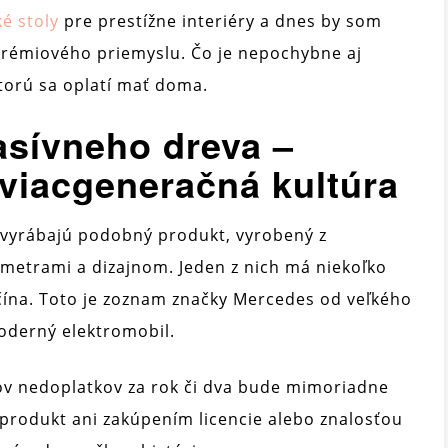
ké stoly
pre prestížne interiéry a dnes by som
 prémiového priemyslu. Čo je nepochybne aj
torú sa oplatí mať doma.
asívneho dreva –
a viacgeneračná kultúra
é vyrábajú podobný produkt, vyrobený z
metrami a dizajnom. Jeden z nich má niekoľko
ačína. Toto je zoznam značky Mercedes od veľkého
moderný elektromobil.
kov nedoplatkov za rok či dva bude mimoriadne
 produkt ani zakúpením licencie alebo znalosťou