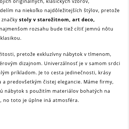
ojich originálnych, klasických vzorov,
zdelím na niekoľko najdôležitejších štýlov, pretože
n značky
stoly v starožitnom, art deco,
najmenšom rozsahu bude tiež cítiť jemnú nôtu
klasikou.
itosti, pretože exkluzívny nábytok v tlmenom,
iérovým dizajnom. Univerzálnosť je v samom srdci
lým príkladom. Je to cesta jedinečnosti, krásy
su a predovšetkým čistej elegancie. Máme firmy,
jú nábytok s použitím materiálov bohatých na
y, no toto je úplne iná atmosféra.