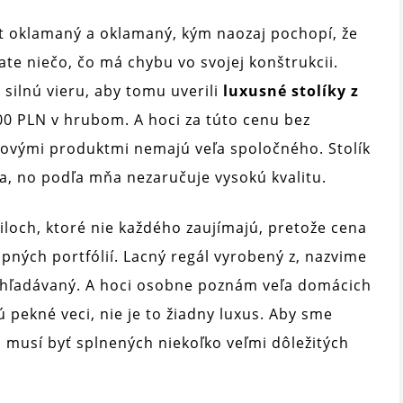
t oklamaný a oklamaný, kým naozaj pochopí, že
tate niečo, čo má chybu vo svojej konštrukcii.
 silnú vieru, aby tomu uverili
luxusné stolíky z
00 PLN v hrubom. A hoci za túto cenu bez
ovými produktmi nemajú veľa spoločného. Stolík
va, no podľa mňa nezaručuje vysokú kvalitu.
ailoch, ktoré nie každého zaujímajú, pretože cena
pných portfólií. Lacný regál vyrobený z, nazvime
vyhľadávaný. A hoci osobne poznám veľa domácich
ú pekné veci, nie je to žiadny luxus. Aby sme
, musí byť splnených niekoľko veľmi dôležitých