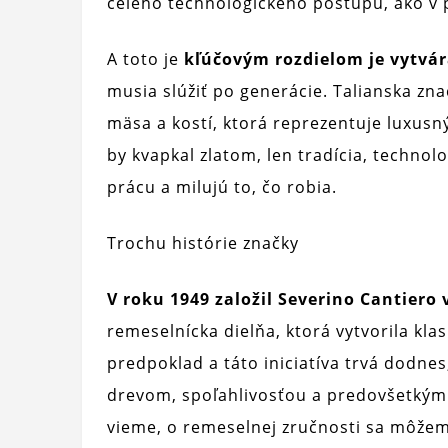
celého technologického postupu, ako v p
A toto je
kľúčovým rozdielom je vytvá
musia slúžiť po generácie. Talianska zn
mäsa a kostí, ktorá reprezentuje luxusný
by kvapkal zlatom, len tradícia, technol
prácu a milujú to, čo robia.
Trochu histórie značky
V roku 1949 založil Severino Cantiero 
remeselnícka dielňa, ktorá vytvorila kla
predpoklad a táto iniciatíva trvá dodne
drevom, spoľahlivosťou a predovšetkým 
vieme, o remeselnej zručnosti sa môžem