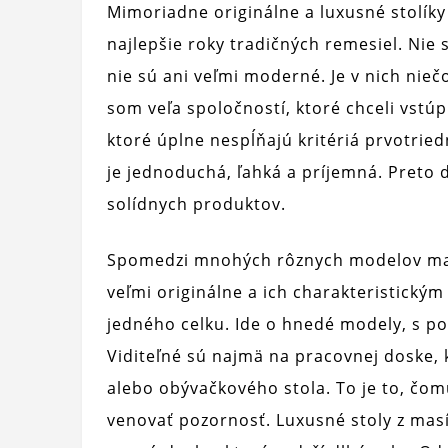
Mimoriadne originálne a luxusné stolík
najlepšie roky tradičných remesiel. Nie 
nie sú ani veľmi moderné. Je v nich nieč
som veľa spoločností, ktoré chceli vstúp
ktoré úplne nespĺňajú kritériá prvotri
je jednoduchá, ľahká a príjemná. Preto
solídnych produktov.
Spomedzi mnohých rôznych modelov ma o
veľmi originálne a ich charakteristickým
jedného celku. Ide o hnedé modely, s pou
Viditeľné sú najmä na pracovnej doske,
alebo obývačkového stola. To je to, čomu
venovať pozornosť. Luxusné stoly z ma