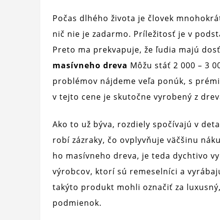
Počas dlhého života je človek mnohokrá
nič nie je zadarmo. Príležitosť je v pods
Preto ma prekvapuje, že ľudia majú dosť
masívneho dreva
Môžu stáť 2 000 – 3 0
problémov nájdeme veľa ponúk, s prémi
v tejto cene je skutočne vyrobený z dre
Ako to už býva, rozdiely spočívajú v det
robí zázraky, čo ovplyvňuje väčšinu náku
ho masívneho dreva, je teda dychtivo 
výrobcov, ktorí sú remeselníci a vyrábaj
takýto produkt mohli označiť za luxusný
podmienok.