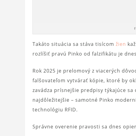
Takáto situácia sa stáva tisícom
žien
kaž
rozlíšiť pravú Pinko od falzifikátu je dn
Rok 2025 je prelomový z viacerých dôvo
falšovateľom vytvárať kópie, ktoré by o
zavádza prísnejšie predpisy týkajúce sa
najdôležitejšie – samotné Pinko modern
technológiu RFID.
Správne overenie pravosti sa dnes opiera