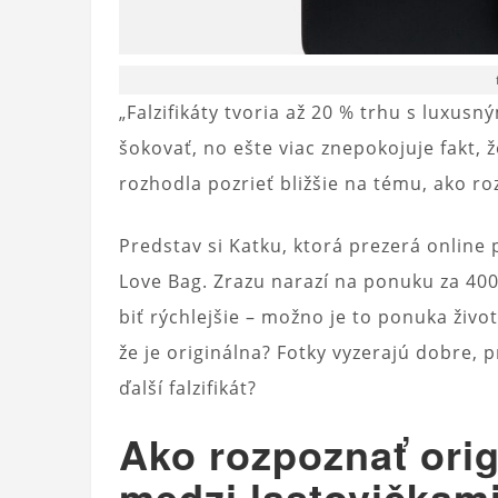
„Falzifikáty tvoria až 20 % trhu s luxusn
šokovať, no ešte viac znepokojuje fakt, 
rozhodla pozrieť bližšie na tému, ako ro
Predstav si Katku, ktorá prezerá online
Love Bag. Zrazu narazí na ponuku za 400
biť rýchlejšie – možno je to ponuka živo
že je originálna? Fotky vyzerajú dobre,
ďalší falzifikát?
Ako rozpoznať orig
medzi lastovičkam