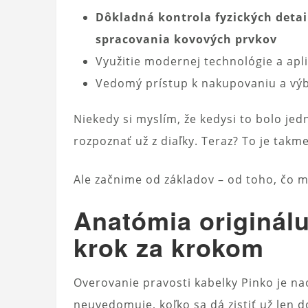
Dôkladná kontrola fyzických detail
spracovania kovových prvkov
Využitie modernej technológie a apli
Vedomý prístup k nakupovaniu a vý
Niekedy si myslím, že kedysi to bolo jedn
rozpoznať už z diaľky. Teraz? To je takm
Ale začnime od základov – od toho, čo mô
Anatómia originálu
krok za krokom
Overovanie pravosti kabelky Pinko je na
neuvedomuje, koľko sa dá zistiť už len