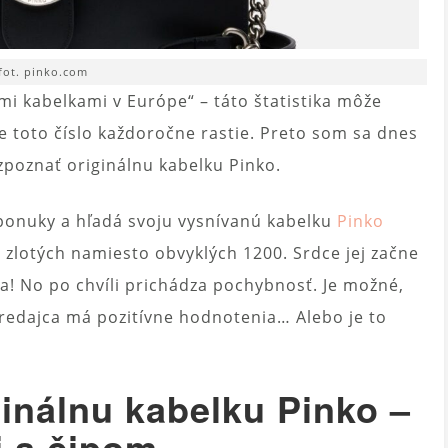
fot. pinko.com
ými kabelkami v Európe“ – táto štatistika môže
že toto číslo každoročne rastie. Preto som sa dnes
zpoznať originálnu kabelku Pinko.
 ponuky a hľadá svoju vysnívanú kabelku
Pinko
 zlotých namiesto obvyklých 1200. Srdce jej začne
ta! No po chvíli prichádza pochybnosť. Je možné,
 predajca má pozitívne hodnotenia… Alebo je to
inálnu kabelku Pinko –
i a čipom