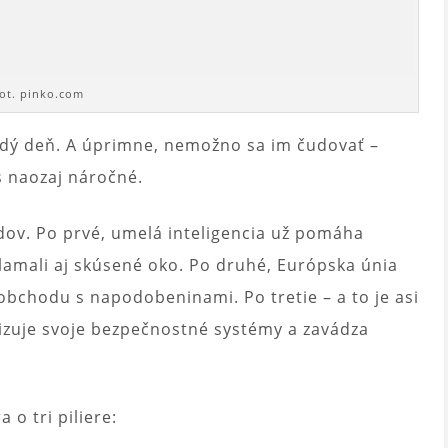
fot. pinko.com
dý deň. A úprimne, nemožno sa im čudovať –
es naozaj náročné.
dov. Po prvé, umelá inteligencia už pomáha
klamali aj skúsené oko. Po druhé, Európska únia
 obchodu s napodobeninami. Po tretie – a to je asi
izuje svoje bezpečnostné systémy a zavádza
 o tri piliere: