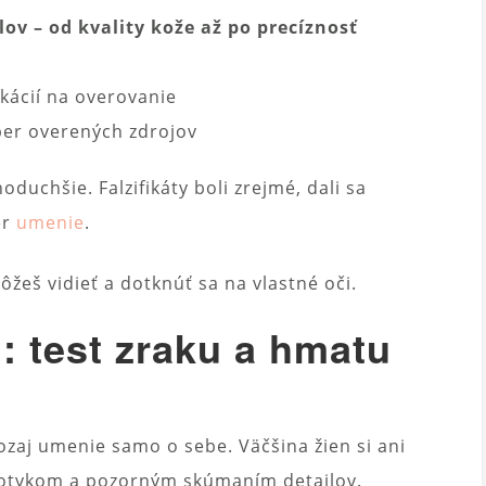
ov – od kvality kože až po precíznosť
kácií na overovanie
ber overených zdrojov
oduchšie. Falzifikáty boli zrejmé, dali sa
er
umenie
.
žeš vidieť a dotknúť sa na vlastné oči.
: test zraku a hmatu
ozaj umenie samo o sebe. Väčšina žien si ani
 dotykom a pozorným skúmaním detailov.