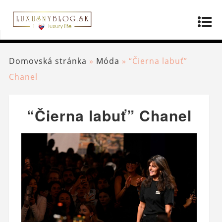
Domovská stránka
»
Móda
»
“Čierna labuť”
Chanel
“Čierna labuť” Chanel