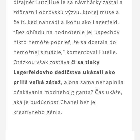
dizajnér Lutz Huelle sa návrhárky zastal a
zdôraznil obrovskú výzvu, ktorej musela
čeliť, keď nahradila ikonu ako Lagerfeld.
“Bez ohľadu na hodnotenie jej úspechov
nikto nemôže poprieť, že sa dostala do
nemožnej situácie,” komentoval Huelle.
Otázkou však zostáva
či sa tlaky
Lagerfeldovho dedičstva ukázali ako
príliš veľká záťaž
, a ona sama nenaplnila
očakávania módneho giganta? Čas ukáže,
aká je budúcnosť Chanel bez jej
kreatívneho génia.