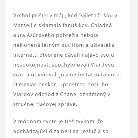
Vrchol prišiel v máji, keď “výletná” šou v
Marseille sklamala fanúšikov. Chladná
aura Azúrového pobrežia nebola
naklonená letným outfitom a užívatelia
internetu otvorene dávali najavo svoju
nespokojnosť, spochybňovali Viardovu
víziu a obviňovali ju z nedostatku talentu.
O mesiac neskôr, uprostred noci, bol
Viardov odchod z Chanel oznámený v
stručnej tlačovej správe.
V módnom svete je tiež zvykom, že
odchádzajúci dizajnéri sa rozlúčia so