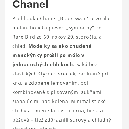
Chanel
Prehliadku Chanel „Black Swan“ otvorila
melancholická pieseň „Sympathy“ od
Rare Bird zo 60. rokov 20. storočia. a
chlad.
Modelky sa ako znudené
manekýnky prešli po móle v
jednoduchých oblekoch.
Saká bez
klasických štyroch vreciek, zapínané pri
krku a zdobené lemovaním, boli
kombinované s plisovanými sukňami
siahajúcimi nad kolená. Minimalistické
strihy a tlmené farby – čierna, biela a
béžová – tiež zdôraznili surový a chladný