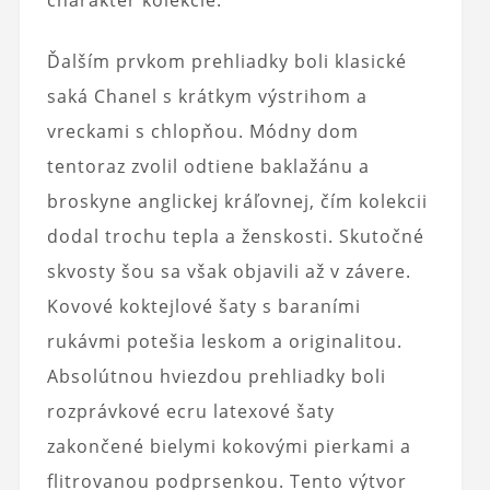
charakter kolekcie.
Ďalším prvkom prehliadky boli klasické
saká Chanel s krátkym výstrihom a
vreckami s chlopňou. Módny dom
tentoraz zvolil odtiene baklažánu a
broskyne anglickej kráľovnej, čím kolekcii
dodal trochu tepla a ženskosti. Skutočné
skvosty šou sa však objavili až v závere.
Kovové koktejlové šaty s baraními
rukávmi potešia leskom a originalitou.
Absolútnou hviezdou prehliadky boli
rozprávkové ecru latexové šaty
zakončené bielymi kokovými pierkami a
flitrovanou podprsenkou. Tento výtvor