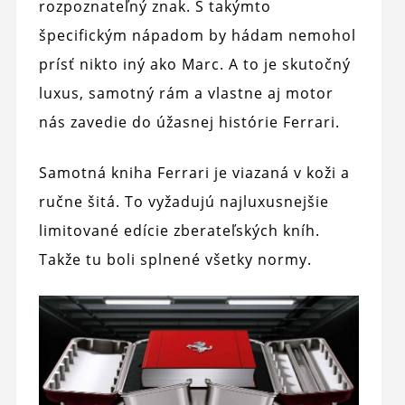
rozpoznateľný znak. S takýmto
špecifickým nápadom by hádam nemohol
prísť nikto iný ako Marc. A to je skutočný
luxus, samotný rám a vlastne aj motor
nás zavedie do úžasnej histórie Ferrari.
Samotná kniha Ferrari je viazaná v koži a
ručne šitá. To vyžadujú najluxusnejšie
limitované edície zberateľských kníh.
Takže tu boli splnené všetky normy.