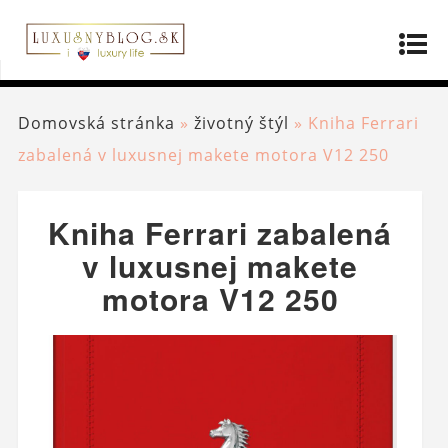
Domovská stránka
»
životný štýl
»
Kniha Ferrari
zabalená v luxusnej makete motora V12 250
Kniha Ferrari zabalená
v luxusnej makete
motora V12 250