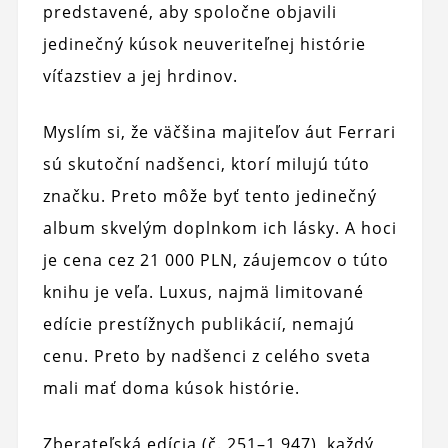
predstavené, aby spoločne objavili
jedinečný kúsok neuveriteľnej histórie
víťazstiev a jej hrdinov.
Myslím si, že väčšina majiteľov áut Ferrari
sú skutoční nadšenci, ktorí milujú túto
značku. Preto môže byť tento jedinečný
album skvelým doplnkom ich lásky. A hoci
je cena cez 21 000 PLN, záujemcov o túto
knihu je veľa. Luxus, najmä limitované
edície prestížnych publikácií, nemajú
cenu. Preto by nadšenci z celého sveta
mali mať doma kúsok histórie.
Zberateľská edícia (č. 251–1 947), každý