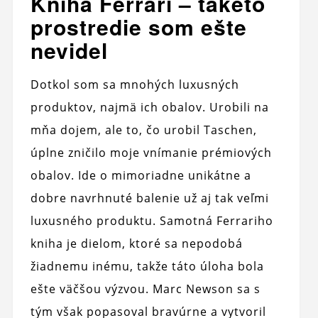
Kniha Ferrari – takéto
prostredie som ešte
nevidel
Dotkol som sa mnohých luxusných
produktov, najmä ich obalov. Urobili na
mňa dojem, ale to, čo urobil Taschen,
úplne zničilo moje vnímanie prémiových
obalov. Ide o mimoriadne unikátne a
dobre navrhnuté balenie už aj tak veľmi
luxusného produktu. Samotná Ferrariho
kniha je dielom, ktoré sa nepodobá
žiadnemu inému, takže táto úloha bola
ešte väčšou výzvou. Marc Newson sa s
tým však popasoval bravúrne a vytvoril