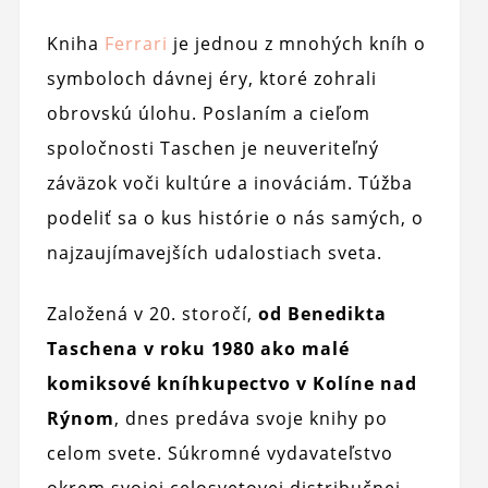
Kniha
Ferrari
je jednou z mnohých kníh o
symboloch dávnej éry, ktoré zohrali
obrovskú úlohu. Poslaním a cieľom
spoločnosti Taschen je neuveriteľný
záväzok voči kultúre a inováciám. Túžba
podeliť sa o kus histórie o nás samých, o
najzaujímavejších udalostiach sveta.
Založená v 20. storočí,
od Benedikta
Taschena v roku 1980 ako malé
komiksové kníhkupectvo v Kolíne nad
Rýnom
, dnes predáva svoje knihy po
celom svete. Súkromné ​​vydavateľstvo
okrem svojej celosvetovej distribučnej