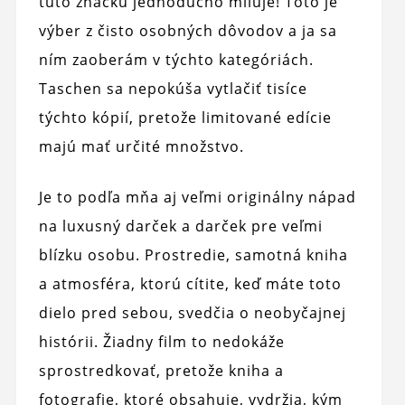
túto značku jednoducho miluje! Toto je
výber z čisto osobných dôvodov a ja sa
ním zaoberám v týchto kategóriách.
Taschen sa nepokúša vytlačiť tisíce
týchto kópií, pretože limitované edície
majú mať určité množstvo.
Je to podľa mňa aj veľmi originálny nápad
na luxusný darček a darček pre veľmi
blízku osobu. Prostredie, samotná kniha
a atmosféra, ktorú cítite, keď máte toto
dielo pred sebou, svedčia o neobyčajnej
histórii. Žiadny film to nedokáže
sprostredkovať, pretože kniha a
fotografie, ktoré obsahuje, vydržia, kým