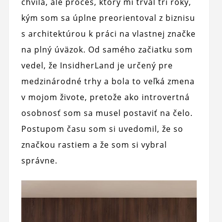
chvíľa, ale proces, ktorý mi trval tri roky,
kým som sa úplne preorientoval z biznisu
s architektúrou k práci na vlastnej značke
na plný úväzok. Od samého začiatku som
vedel, že InsidherLand je určený pre
medzinárodné trhy a bola to veľká zmena
v mojom živote, pretože ako introvertná
osobnosť som sa musel postaviť na čelo.
Postupom času som si uvedomil, že so
značkou rastiem a že som si vybral
správne.