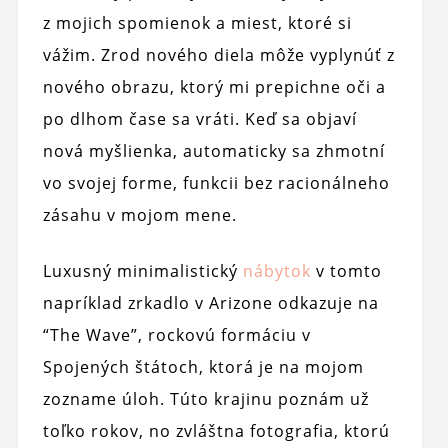
z mojich spomienok a miest, ktoré si
vážim. Zrod nového diela môže vyplynúť z
nového obrazu, ktorý mi prepichne oči a
po dlhom čase sa vráti. Keď sa objaví
nová myšlienka, automaticky sa zhmotní
vo svojej forme, funkcii bez racionálneho
zásahu v mojom mene.
Luxusný minimalistický
nábytok
v tomto
napríklad zrkadlo v Arizone odkazuje na
“The Wave”, rockovú formáciu v
Spojených štátoch, ktorá je na mojom
zozname úloh. Túto krajinu poznám už
toľko rokov, no zvláštna fotografia, ktorú