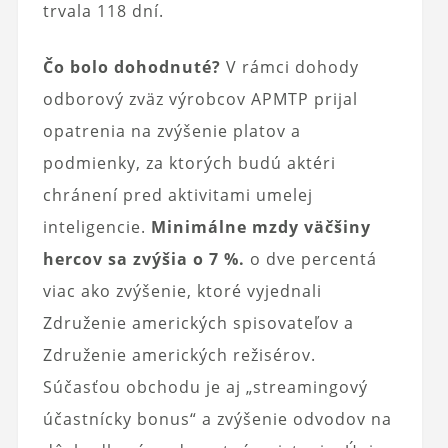
trvala 118 dní.
Čo bolo dohodnuté?
V rámci dohody
odborový zväz výrobcov APMTP prijal
opatrenia na zvýšenie platov a
podmienky, za ktorých budú aktéri
chránení pred aktivitami umelej
inteligencie.
Minimálne mzdy väčšiny
hercov sa zvýšia o 7 %.
o dve percentá
viac ako zvýšenie, ktoré vyjednali
Združenie amerických spisovateľov a
Združenie amerických režisérov.
Súčasťou obchodu je aj „streamingový
účastnícky bonus“ a zvýšenie odvodov na