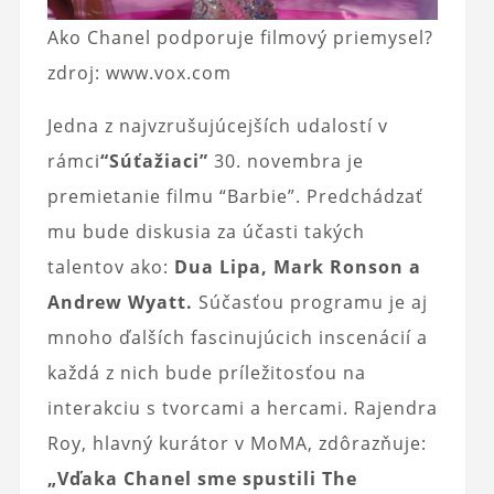
Ako Chanel podporuje filmový priemysel?
zdroj: www.vox.com
Jedna z najvzrušujúcejších udalostí v
rámci
“Súťažiaci”
30. novembra je
premietanie filmu “Barbie”. Predchádzať
mu bude diskusia za účasti takých
talentov ako:
Dua Lipa, Mark Ronson a
Andrew Wyatt.
Súčasťou programu je aj
mnoho ďalších fascinujúcich inscenácií a
každá z nich bude príležitosťou na
interakciu s tvorcami a hercami. Rajendra
Roy, hlavný kurátor v MoMA, zdôrazňuje:
„Vďaka Chanel sme spustili The