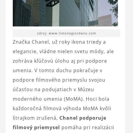
zdroj: www.listonegiordano.com
Značka Chanel, už roky ikona triedy a
elegancie, vládne nielen svetu módy, ale
zohráva kľúčovú úlohu aj pri podpore
umenia. V tomto duchu pokračuje v
podpore filmového priemyslu svojou
účasťou na podujatiach v Múzeu
moderného umenia (MoMA). Hoci bola
každoročná filmová výhoda MoMA kvôli
štrajkom zrušená,
Chanel podporuje
filmový priemysel
pomáha pri realizácii