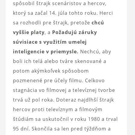
spôsobil štrajk scenáristov a hercov,
ktorý sa začal 14. júla tohto roku. Herci
sa rozhodli pre štrajk, pretože
chcú
vyššie platy
, a
Požadujú záruky
súvisiace s využitím umelej
inteligencie v priemysle.
Nechcú, aby
boli ich telá alebo tváre skenované a
potom akýmkoľvek spôsobom
pozmenené pre účely filmu. Celkovo
stagnácia vo filmovej a televíznej tvorbe
trvá už pol roka. Doteraz najdlhší štrajk
hercov proti televíznym a filmovým
štúdiám sa uskutočnil v roku 1980 a trval
95 dní. Skončila sa len pred týždňom a