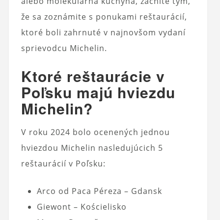
alebo molekulárna kuchyňa, začnite tým,
že sa zoznámite s ponukami reštaurácií,
ktoré boli zahrnuté v najnovšom vydaní
sprievodcu Michelin.
Ktoré reštaurácie v
Poľsku majú hviezdu
Michelin?
V roku 2024 bolo ocenených jednou
hviezdou Michelin nasledujúcich 5
reštaurácií v Poľsku:
Arco od Paca Péreza – Gdansk
Giewont – Kościelisko