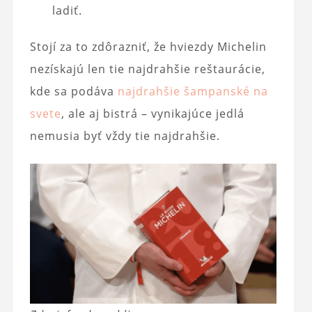
ladiť.
Stojí za to zdôrazniť, že hviezdy Michelin
nezískajú len tie najdrahšie reštaurácie,
kde sa podáva
najdrahšie šampanské na
svete
, ale aj bistrá – vynikajúce jedlá
nemusia byť vždy tie najdrahšie.