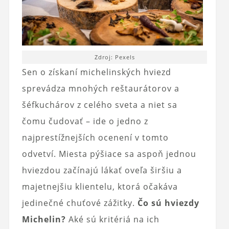
Zdroj: Pexels
Sen o získaní michelinských hviezd
sprevádza mnohých reštaurátorov a
šéfkuchárov z celého sveta a niet sa
čomu čudovať – ide o jedno z
najprestížnejších ocenení v tomto
odvetví. Miesta pýšiace sa aspoň jednou
hviezdou začínajú lákať oveľa širšiu a
majetnejšiu klientelu, ktorá očakáva
jedinečné chuťové zážitky.
Čo sú hviezdy
Michelin?
Aké sú kritériá na ich