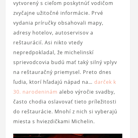
vytvorený s cieľom poskytnúť vodičom
zvyčajne užitočné informácie. Prvé
vydania príručky obsahovali mapy,
adresy hotelov, autoservisov a
reštaurácií. Asi nikto vtedy
nepredpokladal, že michelinskí
sprievodcovia budú mať taký silný vplyv
na reštauračný priemysel. Preto dnes
ľudia, ktorí hľadajú nápad na…
darček k
30. narodeninám
alebo výročie svadby,
často chodia oslavovať tieto príležitosti
do reštaurácie. Mnohí z nich si vyberajú
miesta s hviezdičkami Michelin.