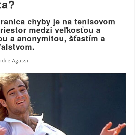
ta?
ranica chyby je na tenisovom
priestor medzi veľkosťou a
ou a anonymitou, šťastím a
falstvom.
ndre Agassi