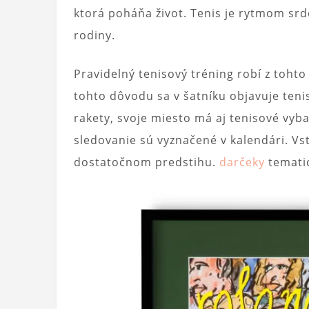
ktorá poháňa život. Tenis je rytmom srd
rodiny.
Pravidelný tenisový tréning robí z toht
tohto dôvodu sa v šatníku objavuje tenis
rakety, svoje miesto má aj tenisové vyb
sledovanie sú vyznačené v kalendári. V
dostatočnom predstihu.
darčeky
temati