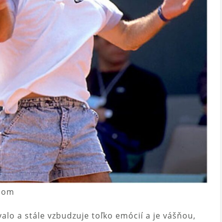
.com
lo a stále vzbudzuje toľko emócií a je vášňou,