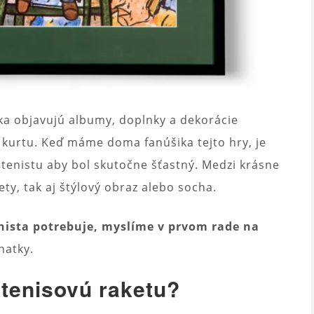
a objavujú albumy, doplnky a dekorácie
 kurtu. Keď máme doma fanúšika tejto hry, je
 tenistu aby bol skutočne šťastný. Medzi krásne
ety, tak aj štýlový obraz alebo socha.
nista potrebuje, myslíme v prvom rade na
natky.
 tenisovú raketu?