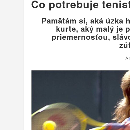
Čo potrebuje tenis
Pamätám si, aká úzka h
kurte, aký malý je 
priemernosťou, sláv
zú
A