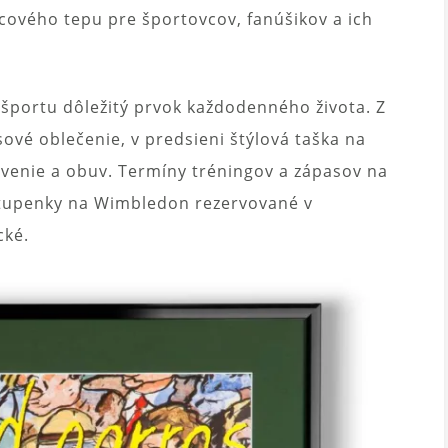
cového tepu pre športovcov, fanúšikov a ich
o športu dôležitý prvok každodenného života. Z
ové oblečenie, v predsieni štýlová taška na
avenie a obuv. Termíny tréningov a zápasov na
stupenky na Wimbledon rezervované v
cké.