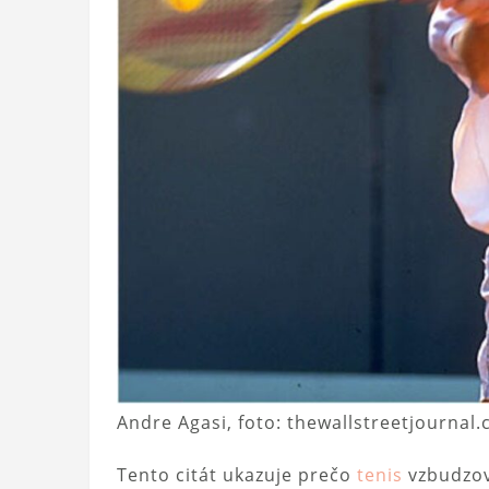
Andre Agasi, foto: thewallstreetjournal
Tento citát ukazuje prečo
tenis
vzbudzova