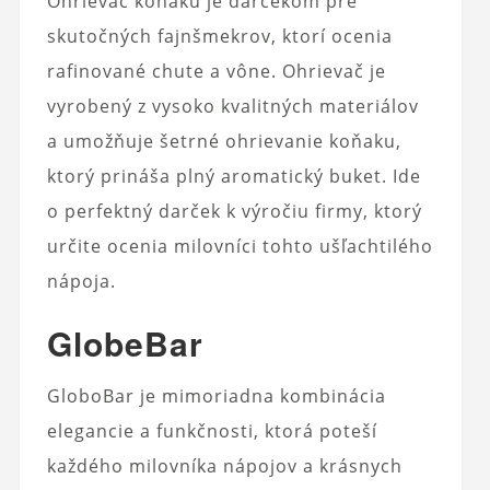
Ohrievač koňaku je darčekom pre
skutočných fajnšmekrov, ktorí ocenia
rafinované chute a vône. Ohrievač je
vyrobený z vysoko kvalitných materiálov
a umožňuje šetrné ohrievanie koňaku,
ktorý prináša plný aromatický buket. Ide
o perfektný darček k výročiu firmy, ktorý
určite ocenia milovníci tohto ušľachtilého
nápoja.
GlobeBar
GloboBar je mimoriadna kombinácia
elegancie a funkčnosti, ktorá poteší
každého milovníka nápojov a krásnych