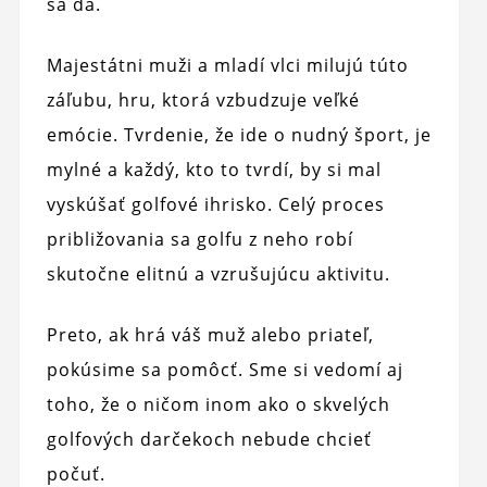
sa dá.
Majestátni muži a mladí vlci milujú túto
záľubu, hru, ktorá vzbudzuje veľké
emócie. Tvrdenie, že ide o nudný šport, je
mylné a každý, kto to tvrdí, by si mal
vyskúšať golfové ihrisko. Celý proces
približovania sa golfu z neho robí
skutočne elitnú a vzrušujúcu aktivitu.
Preto, ak hrá váš muž alebo priateľ,
pokúsime sa pomôcť. Sme si vedomí aj
toho, že o ničom inom ako o skvelých
golfových darčekoch nebude chcieť
počuť.