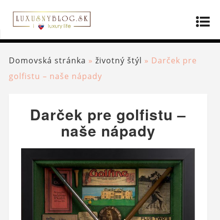
Domovská stránka
»
životný štýl
»
Darček pre
golfistu – naše nápady
Darček pre golfistu –
naše nápady