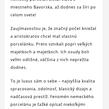
miestneho Bavorska, až dodnes sa šíri po
celom svete!
Zaujímavosťou je, že značný počet kniežat
a aristokratov chcel mať vlastnú
porcelánku. Preto vznikali popri veľkých
majetkoch a majetkoch. Ich osudy boli
veľmi odlišné, väčšina z nich neprežila
dodnes.
To je luxus sám o sebe – najvyššia kvalita
spracovania, odolnosť, klasický dizajn a
nadčasová prestíž. Fenomén nemeckého
porcelánu je ťažké opísať niekoľkými