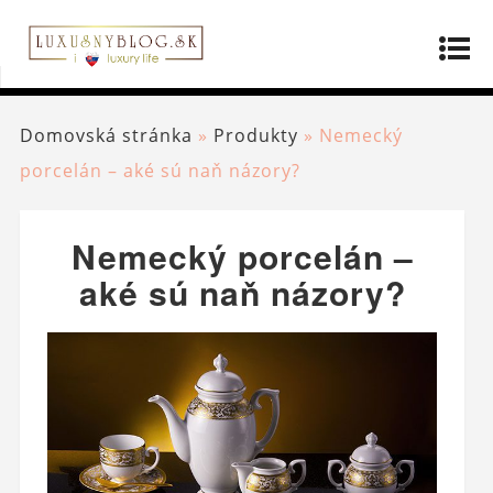
Domovská stránka
»
Produkty
»
Nemecký
porcelán – aké sú naň názory?
Nemecký porcelán –
aké sú naň názory?