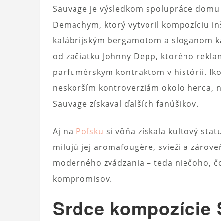
Sauvage je výsledkom spolupráce domu 
Demachym, ktorý vytvoril kompozíciu in
kalábrijským bergamotom a sloganom ka
od začiatku Johnny Depp, ktorého rekla
parfumérskym kontraktom v histórii. Iko
neskorším kontroverziám okolo herca, ni
Sauvage získaval ďalších fanúšikov.
Aj na
Poľsku
si vôňa získala kultový stat
milujú jej aromafougère, svieži a zárov
moderného zvádzania – teda niečoho, č
kompromisov.
Srdce kompozície 