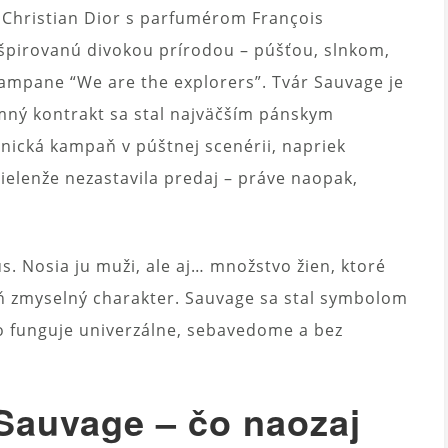
Christian Dior s parfumérom François
špirovanú divokou prírodou – púšťou, slnkom,
mpane “We are the explorers”. Tvár Sauvage je
mný kontrakt sa stal najväčším pánskym
nická kampaň v púštnej scenérii, napriek
elenže nezastavila predaj – práve naopak,
us. Nosia ju muži, ale aj… množstvo žien, ktoré
eň zmyselný charakter. Sauvage sa stal symbolom
o funguje univerzálne, sebavedome a bez
Sauvage – čo naozaj