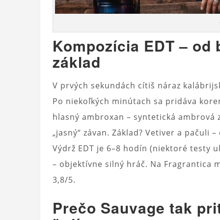
Kompozícia EDT – od 
základ
V prvých sekundách cítiš náraz kalábrij
Po niekoľkých minútach sa pridáva koren
hlasný ambroxan – syntetická ambrová z
„jasný“ závan. Základ? Vetiver a pačuli –
Výdrž EDT je 6–8 hodín (niektoré testy u
– objektívne silný hráč. Na Fragrantica 
3,8/5.
Prečo Sauvage tak priť