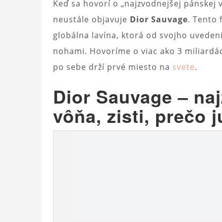
Keď sa hovorí o „najzvodnejšej pánskej 
neustále objavuje
Dior Sauvage
. Tento 
globálna lavína, ktorá od svojho uveden
nohami. Hovoríme o viac ako 3 miliardách
po sebe drží prvé miesto na
svete
.
Dior Sauvage – na
vôňa, zisti, prečo 