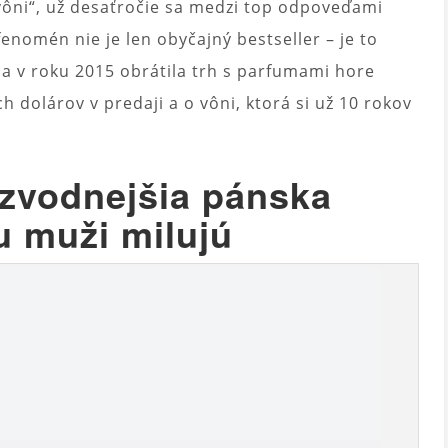
vôni“, už desaťročie sa medzi top odpoveďami
fenomén nie je len obyčajný bestseller – je to
ia v roku 2015 obrátila trh s parfumami hore
 dolárov v predaji a o vôni, ktorá si už 10 rokov
jzvodnejšia pánska
ju muži milujú