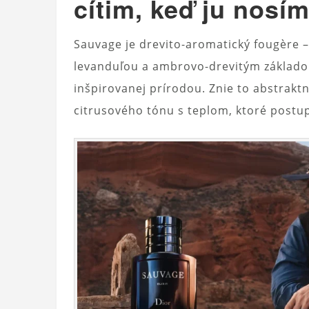
cítim, keď ju nosí
Sauvage je drevito-aromatický fougère –
levanduľou a ambrovo-drevitým základo
inšpirovanej prírodou. Znie to abstrakt
citrusového tónu s teplom, ktoré postu