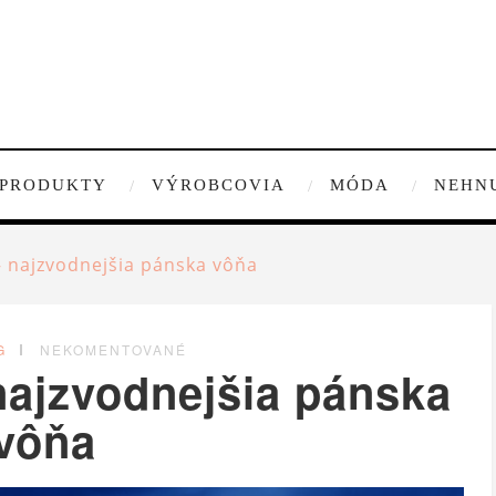
PRODUKTY
VÝROBCOVIA
MÓDA
NEHN
– najzvodnejšia pánska vôňa
G
NEKOMENTOVANÉ
najzvodnejšia pánska
vôňa