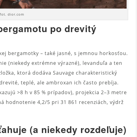
fot. dior.com
bergamotu po drevitý
skej bergamotky – také jasné, s jemnou horkosťou.
ie (niekedy extrémne výrazné), levanduľa a ten
ložka, ktorá dodáva Sauvage charakteristický
 drevité, teplé, ale ambroxan ich často prebíja.
kazujú >8 h v 85 % prípadov), projekcia 2–3 metre
má hodnotenie 4,2/5 pri 31 861 recenziách, výdrž
ahuje (a niekedy rozdeľuje)