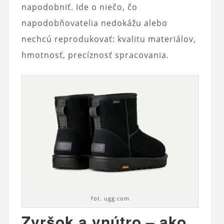
napodobniť. Ide o niečo, čo
napodobňovatelia nedokážu alebo
nechcú reprodukovať: kvalitu materiálov,
hmotnosť, precíznosť spracovania.
fot. ugg.com
Zvršok a vnútro – ako