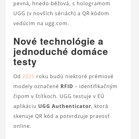
pevná, hnedo-béžová, s hologramom
UGG (v novších sériách) a QR kódom
vedúcim na ugg.com.
Nové technológie a
jednoduché domáce
testy
Od
2025
roku budú niektoré prémiové
modely označené
RFID
– identifikačným
čipom v štítkoch. UGG testuje v EÚ
aplikáciu
UGG Authenticator
, ktorá
skenuje QR kód a potvrdzuje pravosť
online.