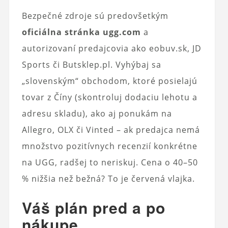
Bezpečné zdroje sú predovšetkým
oficiálna stránka ugg.com
a
autorizovaní predajcovia ako eobuv.sk, JD
Sports či Butsklep.pl. Vyhýbaj sa
„slovenským“ obchodom, ktoré posielajú
tovar z Číny (skontroluj dodaciu lehotu a
adresu skladu), ako aj ponukám na
Allegro, OLX či Vinted – ak predajca nemá
množstvo pozitívnych recenzií konkrétne
na UGG, radšej to neriskuj. Cena o 40–50
% nižšia než bežná? To je červená vlajka.
Váš plán pred a po
nákupe