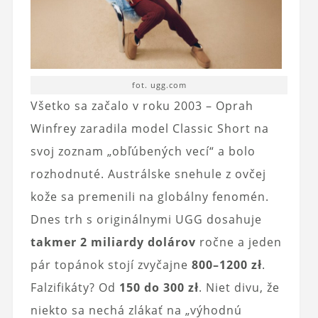
fot. ugg.com
Všetko sa začalo v roku 2003 – Oprah
Winfrey zaradila model Classic Short na
svoj zoznam „obľúbených vecí“ a bolo
rozhodnuté. Austrálske snehule z ovčej
kože sa premenili na globálny fenomén.
Dnes trh s originálnymi UGG dosahuje
takmer 2 miliardy dolárov
ročne a jeden
pár topánok stojí zvyčajne
800–1200 zł
.
Falzifikáty? Od
150 do 300 zł
. Niet divu, že
niekto sa nechá zlákať na „výhodnú