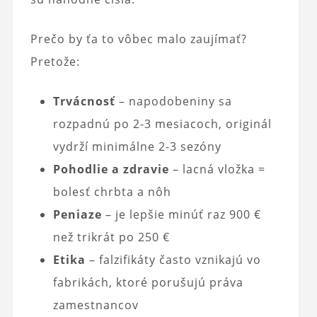
Prečo by ťa to vôbec malo zaujímať?
Pretože:
Trvácnosť
– napodobeniny sa
rozpadnú po 2-3 mesiacoch, originál
vydrží minimálne 2-3 sezóny
Pohodlie a zdravie
– lacná vložka =
bolesť chrbta a nôh
Peniaze
– je lepšie minúť raz 900 €
než trikrát po 250 €
Etika
– falzifikáty často vznikajú vo
fabrikách, ktoré porušujú práva
zamestnancov