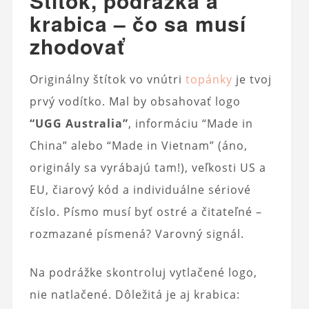
Štítok, podrážka a
krabica – čo sa musí
zhodovať
Originálny štítok vo vnútri
topánky
je tvoj
prvý vodítko. Mal by obsahovať logo
“UGG Australia”
, informáciu “Made in
China” alebo “Made in Vietnam” (áno,
originály sa vyrábajú tam!), veľkosti US a
EU, čiarový kód a individuálne sériové
číslo. Písmo musí byť ostré a čitateľné –
rozmazané písmená? Varovný signál.
Na podrážke skontroluj vytlačené logo,
nie natlačené. Dôležitá je aj krabica: