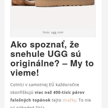
foto: ugg.com
Ako spoznať, že
snehule UGG sú
originálne? – My to
vieme!
Colníci v samotnej EÚ každoročne
skonfiškujú
viac než 400-tisíc párov
falošných topánok
tejto
značky
. To nie
sú náhodné čísla.