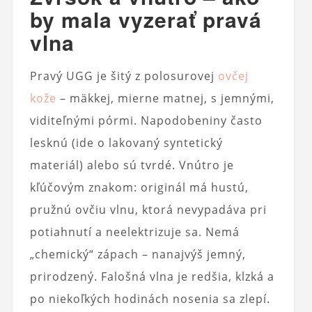
by mala vyzerať pravá
vlna
Pravý UGG je šitý z polosurovej
ovčej
kože
– mäkkej, mierne matnej, s jemnými,
viditeľnými pórmi. Napodobeniny často
lesknú (ide o lakovaný syntetický
materiál) alebo sú tvrdé. Vnútro je
kľúčovým znakom: originál má hustú,
pružnú ovčiu vlnu, ktorá nevypadáva pri
potiahnutí a neelektrizuje sa. Nemá
„chemický“ zápach – nanajvýš jemný,
prirodzený. Falošná vlna je redšia, klzká a
po niekoľkých hodinách nosenia sa zlepí.