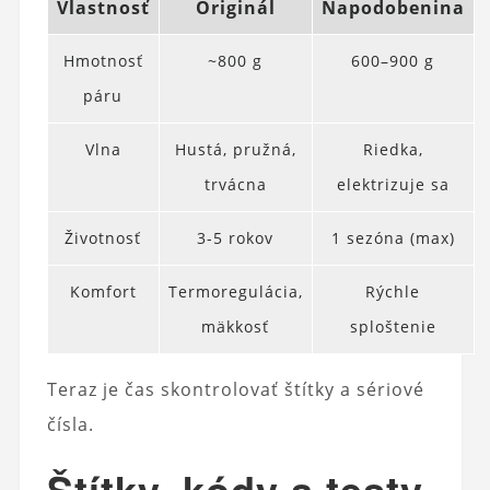
Vlastnosť
Originál
Napodobenina
Hmotnosť
~800 g
600–900 g
páru
Vlna
Hustá, pružná,
Riedka,
trvácna
elektrizuje sa
Životnosť
3-5 rokov
1 sezóna (max)
Komfort
Termoregulácia,
Rýchle
mäkkosť
sploštenie
Teraz je čas skontrolovať štítky a sériové
čísla.
Štítky, kódy a testy