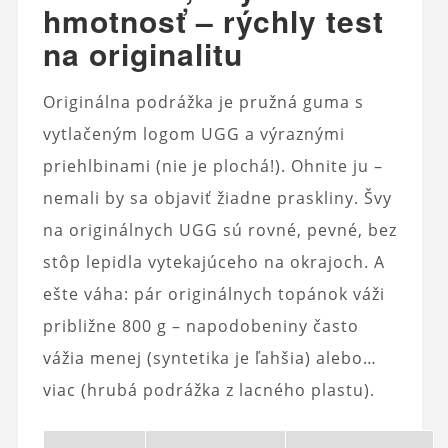
hmotnosť – rýchly test
na originalitu
Originálna podrážka je pružná guma s
vytlačeným logom UGG a výraznými
priehlbinami (nie je plochá!). Ohnite ju –
nemali by sa objaviť žiadne praskliny. Švy
na originálnych UGG sú rovné, pevné, bez
stôp lepidla vytekajúceho na okrajoch. A
ešte váha: pár originálnych topánok váži
približne 800 g – napodobeniny často
vážia menej (syntetika je ľahšia) alebo…
viac (hrubá podrážka z lacného plastu).