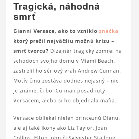
Tragická, náhodná
smrť
Gianni Versace, ako to vzniklo
značka
ktorý prežil najväčšiu možnú krízu –
smrť tvorcu?
Dizajnér tragicky zomrel na
schodoch svojho domu v Miami Beach,
zastrelil ho sériový vrah Andrew Cunnan.
Motív činu zostáva dodnes nejasný – nie
je známe, či bol Cunnan posadnutý
Versacem, alebo si ho objednala mafia.
Versace obliekal nielen princeznú Dianu,
ale aj také ikony ako Liz Taylor, Joan
Collins, Elton John či Sylvester Stallone.