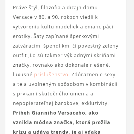
Práve štýl, filozofia a dizajn domu
Versace v 80. a 90. rokoch viedli k
vytvoreniu kultu modeliek a emancipácii
erotiky. Šaty zapínané šperkovými
zatváracími špendlíkmi či povestný zelený
outfit JLo sú takmer výkladnými skriňami
značky, rovnako ako dokonale riešené,
luxusné
príslušenstvo
. Zdôraznenie sexy
a tela uvoľneným spôsobom v kombinácii
s prvkami skutočného umenia a
nepopierateľnej barokovej exkluzivity.
Príbeh Gianniho Versaceho, ako
vznikla módna značka, ktorá prežila
krízu a udáva trendy, je aj vďaka