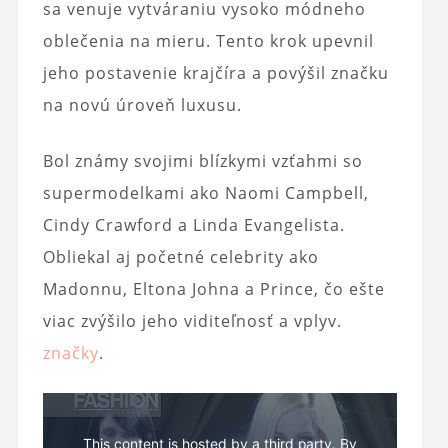
sa venuje vytváraniu vysoko módneho
oblečenia na mieru. Tento krok upevnil
jeho postavenie krajčíra a povýšil značku
na novú úroveň luxusu.
Bol známy svojimi blízkymi vzťahmi so
supermodelkami ako Naomi Campbell,
Cindy Crawford a Linda Evangelista.
Obliekal aj početné celebrity ako
Madonnu, Eltona Johna a Prince, čo ešte
viac zvýšilo jeho viditeľnosť a vplyv.
značky
.
This content is hosted by a third party. By