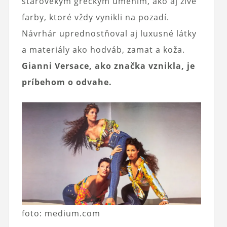
starovekým gréckym umením, ako aj živé
farby, ktoré vždy vynikli na pozadí.
Návrhár uprednostňoval aj luxusné látky
a materiály ako hodváb, zamat a koža.
Gianni Versace, ako značka vznikla, je
príbehom o odvahe.
foto: medium.com