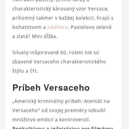
charakteristický károvaný vzor Versace,
prítomný takmer v každej kolekcii, hrajú s
bohatstvom a
nádhera
. Pastelovo zelená
a zlatá? Mini dĺžka.
Siluety inšpirované 60. rokmi nie sú
zbavené Versaceho charakteristického
štýlu a čŕt.
Príbeh Versaceho
„Americký kriminálny príbeh: Atentát na
Versaceho“ od svojej premiéry vzbudil
množstvo emócií a kontroverzií.
Popkultúrou a inšpiráciou pre filmárov