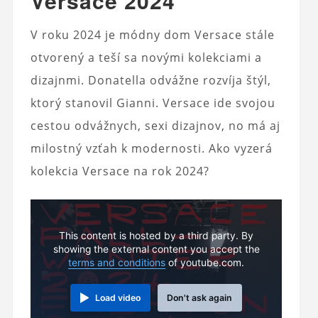
Versace 2024
V roku 2024 je módny dom Versace stále
otvorený a teší sa novými kolekciami a
dizajnmi. Donatella odvážne rozvíja štýl,
ktorý stanovil Gianni. Versace ide svojou
cestou odvážnych, sexi dizajnov, no má aj
milostný vzťah k modernosti. Ako vyzerá
kolekcia Versace na rok 2024?
This content is hosted by a third party. By
showing the external content you accept the
terms and conditions
of youtube.com.
Load video
Don't ask again