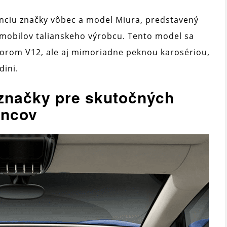
enciu značky vôbec a model Miura, predstavený
omobilov talianskeho výrobcu. Tento model sa
torom V12, ale aj mimoriadne peknou karosériou,
dini.
 značky pre skutočných
encov