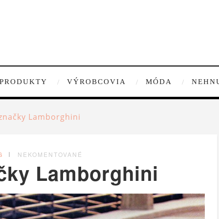
PRODUKTY
VÝROBCOVIA
MÓDA
NEHN
 značky Lamborghini
G
NEKOMENTOVANÉ
ačky Lamborghini