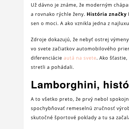
Už dávno je známe, že moderným chápaní
a rovnako rýchle ženy.
História značky
sen o moci. A ako vznikla jedna z najlux
Zdroje dokazujú, že nebyť ostrej vým
vo svete začiatkov automobilového priem
diferenciácie
autá na svete
. Ako šťastie
stretli a pohádali.
Lamborghini, hist
A to všetko preto, že prvý nebol spokoj
spochybňovať remeselnú zručnosť výrobc
skutočné športové poklady a tu sa zača