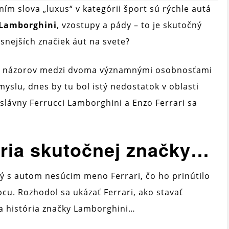
m slova „luxus“ v kategórii šport sú rýchle autá
 Lamborghini
, vzostupy a pády – to je skutočný
usnejších značiek áut na svete?
eny názorov medzi dvoma významnými osobnosťami
yslu, dnes by tu bol istý nedostatok v oblasti
, slávny Ferrucci Lamborghini a Enzo Ferrari sa
ória skutočnej značky…
ný s autom nesúcim meno Ferrari, čo ho prinútilo
u. Rozhodol sa ukázať Ferrari, ako stavať
la história značky Lamborghini…