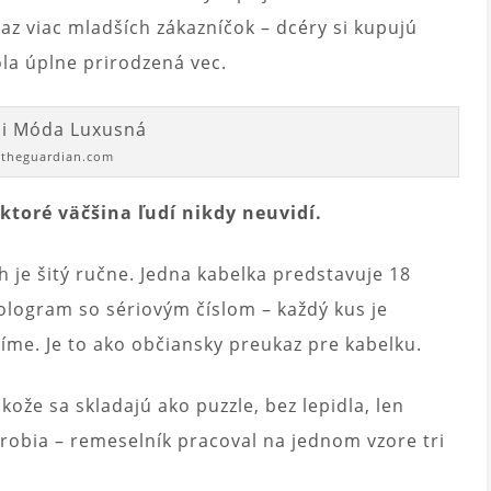
z viac mladších zákazníčok – dcéry si kupujú
la úplne prirodzená vec.
. theguardian.com
ktoré väčšina ľudí nikdy neuvidí.
 je šitý ručne. Jedna kabelka predstavuje 18
ologram so sériovým číslom – každý kus je
Ríme. Je to ako občiansky preukaz pre kabelku.
 kože sa skladajú ako puzzle, bez lepidla, len
 robia – remeselník pracoval na jednom vzore tri