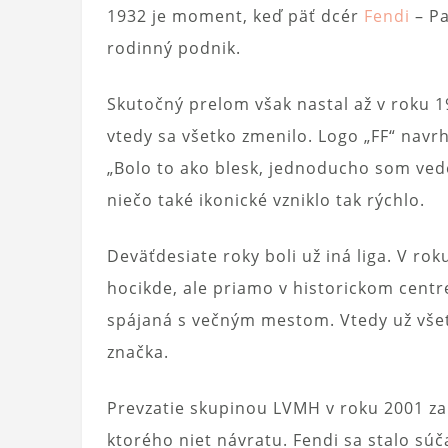
1932 je moment, keď päť dcér
Fendi
– Pa
rodinný podnik.
Skutočný prelom však nastal až v roku 19
vtedy sa všetko zmenilo. Logo „FF“ navrh
„Bolo to ako blesk, jednoducho som vede
niečo také ikonické vzniklo tak rýchlo.
Deväťdesiate roky boli už iná liga. V rok
hocikde, ale priamo v historickom centre
spájaná s večným mestom. Vtedy už všetci
značka.
Prevzatie skupinou LVMH v roku 2001 za
ktorého niet návratu. Fendi sa stalo s