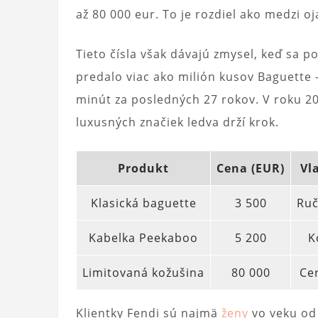
až 80 000 eur. To je rozdiel ako medzi
Tieto čísla však dávajú zmysel, keď sa 
predalo viac ako milión kusov Baguette 
minút za posledných 27 rokov. V roku 202
luxusných značiek ledva drží krok.
Produkt
Cena (EUR)
Vl
Klasická baguette
3 500
Ruč
Kabelka Peekaboo
5 200
K
Limitovaná kožušina
80 000
Cer
Klientky Fendi sú najmä
ženy
vo veku od