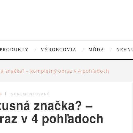
PRODUKTY
VÝROBCOVIA
MÓDA
NEHN
ná značka? – kompletný obraz v 4 pohľadoch
G
NEKOMENTOVANÉ
xusná značka? –
raz v 4 pohľadoch