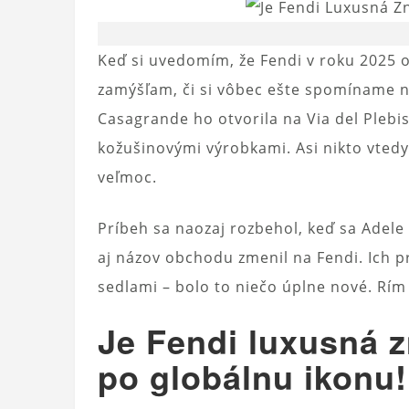
Keď si uvedomím, že Fendi v roku 2025 os
zamýšľam, či si vôbec ešte spomíname n
Casagrande ho otvorila na Via del Plebis
kožušinovými výrobkami. Asi nikto vtedy 
veľmoc.
Príbeh sa naozaj rozbehol, keď sa Adele
aj názov obchodu zmenil na Fendi. Ich p
sedlami – bolo to niečo úplne nové. Rím 
Je Fendi luxusná z
po globálnu ikonu!