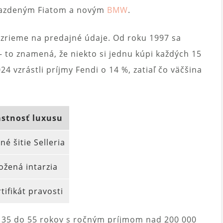
 ojazdeným Fiatom a novým
BMW
.
pozrieme na predajné údaje. Od roku 1997 sa
– to znamená, že niekto si jednu kúpi každých 15
4 vzrástli príjmy Fendi o 14 %, zatiaľ čo väčšina
astnosť luxusu
né šitie Selleria
ožená intarzia
tifikát pravosti
 35 do 55 rokov s ročným príjmom nad 200 000