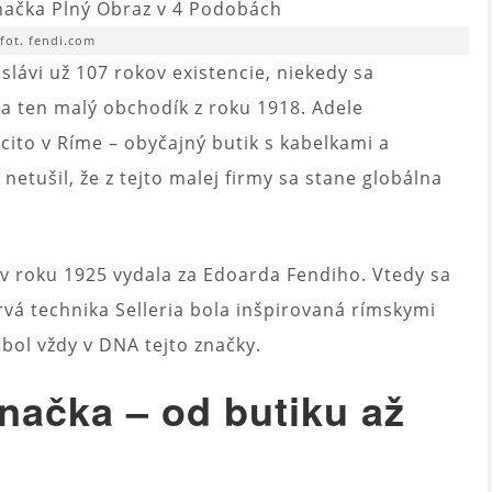
fot. fendi.com
lávi už 107 rokov existencie, niekedy sa
a ten malý obchodík z roku 1918. Adele
cito v Ríme – obyčajný butik s kabelkami a
netušil, že z tejto malej firmy sa stane globálna
 v roku 1925 vydala za Edoarda Fendiho. Vtedy sa
rvá technika Selleria bola inšpirovaná rímskymi
bol vždy v DNA tejto značky.
načka – od butiku až