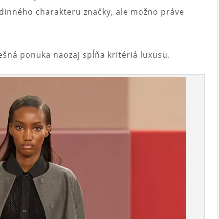
rodinného charakteru značky, ale možno práve
nešná ponuka naozaj spĺňa kritériá luxusu.