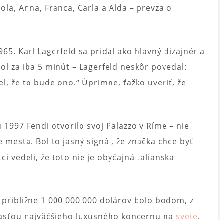
ola, Anna, Franca, Carla a Alda – prevzalo
65. Karl Lagerfeld sa pridal ako hlavný dizajnér a
ol za iba 5 minút – Lagerfeld neskôr povedal:
l, že to bude ono.“ Úprimne, ťažko uveriť, že
u 1997 Fendi otvorilo svoj Palazzo v Ríme – nie
 mesta. Bol to jasný signál, že značka chce byť
 vedeli, že toto nie je obyčajná talianska
 približne 1 000 000 000 dolárov bolo bodom, z
účasťou najväčšieho luxusného koncernu na
svete
.