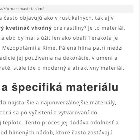
s://fornacemasini.it/en/
 často objavujú ako v rustikálnych, tak aj v
vý kvetináč vhodný
pre rastliny? Je to materiál,
 alebo by mal slúžiť len ako obal? Terakota je
 Mezopotámii a Ríme. Pálená hlina patrí medzi
adície jej používania na dekorácie, v umení a
é, stále ide o moderný a atraktívny materiál.
 a špecifiká materiálu
zi najstaršie a najuniverzálnejšie materiály,
ktorá sa po vyčistení a vytvarovaní do
 teplote. Tento proces jej dodáva odolnosť a
l od hlinených nádob, ktoré často zostávajú