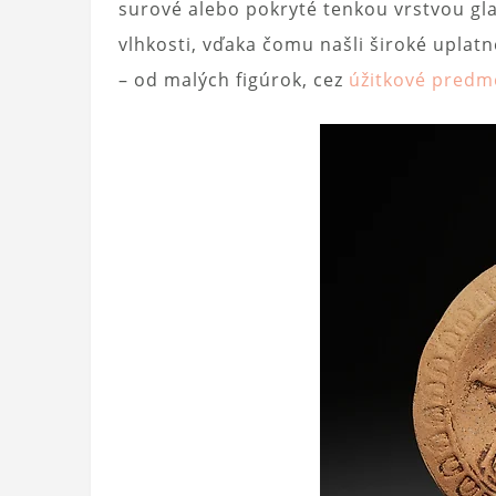
surové alebo pokryté tenkou vrstvou gla
vlhkosti, vďaka čomu našli široké uplat
– od malých figúrok, cez
úžitkové predm