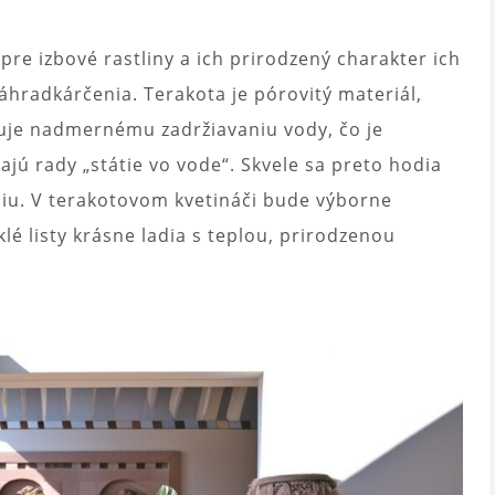
pre izbové rastliny a ich prirodzený charakter ich
áhradkárčenia. Terakota je pórovitý materiál,
ňuje nadmernému zadržiavaniu vody, čo je
majú rady „státie vo vode“. Skvele sa preto hodia
iu. V terakotovom kvetináči bude výborne
lé listy krásne ladia s teplou, prirodzenou