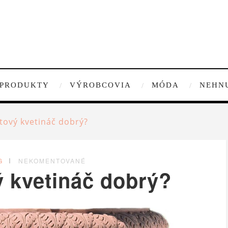
PRODUKTY
VÝROBCOVIA
MÓDA
NEHN
otový kvetináč dobrý?
G
NEKOMENTOVANÉ
ý kvetináč dobrý?