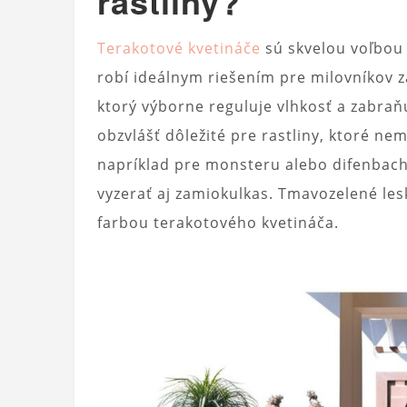
rastliny?
Terakotové kvetináče
sú skvelou voľbou 
robí ideálnym riešením pre milovníkov z
ktorý výborne reguluje vlhkosť a zabra
obzvlášť dôležité pre rastliny, ktoré ne
napríklad pre monsteru alebo difenbach
vyzerať aj zamiokulkas. Tmavozelené lesk
farbou terakotového kvetináča.