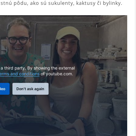
stnú pôdu, ako sú sukulenty, kaktusy či bylinky.
 a third party. By showing the external
erms and conditions
of youtube.com.
deo
Don't ask again