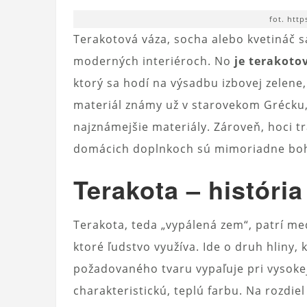
fot. http
Terakotová váza, socha alebo kvetináč sa
moderných interiéroch. No
je terakoto
ktorý sa hodí na výsadbu izbovej zelene,
materiál známy už v starovekom Grécku,
najznámejšie materiály. Zároveň, hoci tr
domácich doplnkoch sú mimoriadne bohat
Terakota – história
Terakota, teda „vypálená zem“, patrí med
ktoré ľudstvo využíva. Ide o druh hliny, 
požadovaného tvaru vypaľuje pri vysokej
charakteristickú, teplú farbu. Na rozdie