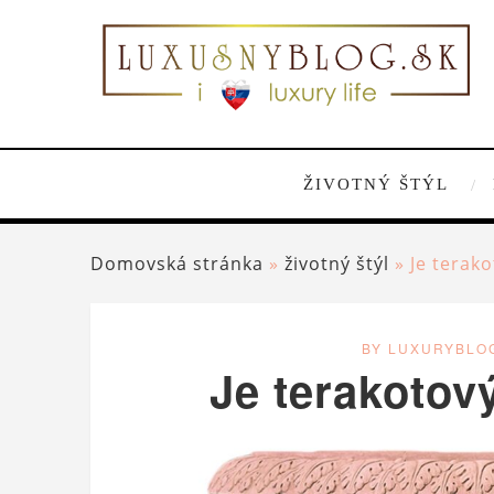
ŽIVOTNÝ ŠTÝL
Domovská stránka
»
životný štýl
»
Je terak
BY LUXURYBLO
Je terakotov