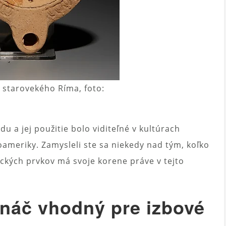
o starovekého Ríma, foto:
du a jej použitie bolo viditeľné v kultúrach
ameriky. Zamysleli ste sa niekedy nad tým, koľko
ckých prvkov má svoje korene práve v tejto
ináč vhodný pre izbové