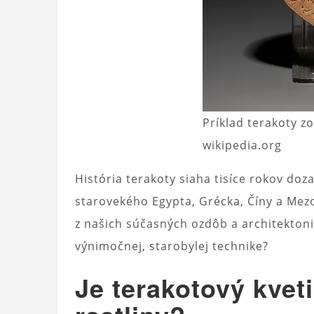
Príklad terakoty z
wikipedia.org
História terakoty siaha tisíce rokov doza
starovekého Egypta, Grécka, Číny a Mezo
z našich súčasných ozdôb a architektoni
výnimočnej, starobylej technike?
Je terakotový kvet