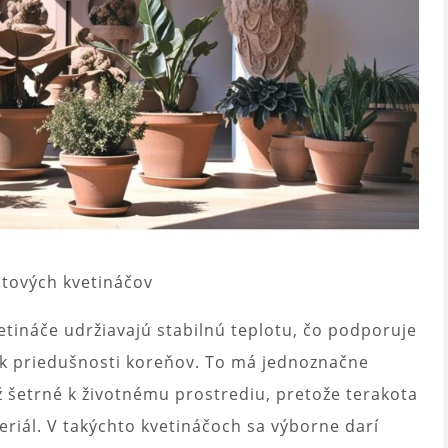
otových kvetináčov
etináče udržiavajú stabilnú teplotu, čo podporuje
ú k priedušnosti koreňov. To má jednoznačne
iež šetrné k životnému prostrediu, pretože terakota
teriál. V takýchto kvetináčoch sa výborne darí