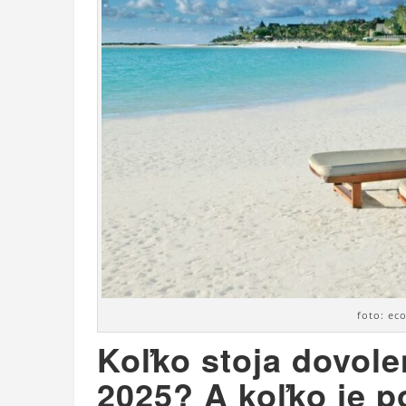
foto: ec
Koľko stoja dovole
2025? A koľko je p