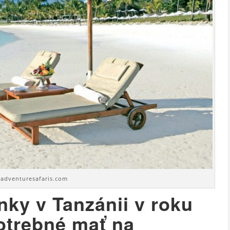
oadventuresafaris.com
nky v Tanzánii v roku
otrebné mať na