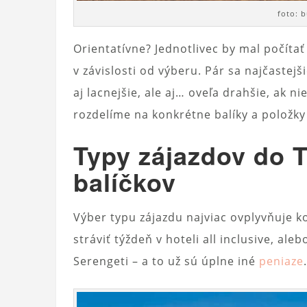
foto: b
Orientatívne? Jednotlivec by mal počíta
v závislosti od výberu. Pár sa najčastej
aj lacnejšie, ale aj… oveľa drahšie, ak n
rozdelíme na konkrétne balíky a položky –
Typy zájazdov do T
balíčkov
Výber typu zájazdu najviac ovplyvňuje k
stráviť týždeň v hoteli all inclusive, a
Serengeti – a to už sú úplne iné
peniaze
.