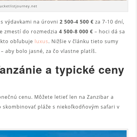
ucketlistjourney.net
ť s výdavkami na úrovni
2 500-4 500 €
za 7-10 dní,
šie zmestí do rozmedzia
4 500-8 000 €
– hoci dá sa
iekto obľubuje
luxus
. Nižšie v článku tieto sumy
 aby bolo jasné, za čo vlastne platíš.
anzánie a typické ceny
onečnú cenu. Môžete letieť len na Zanzibar a
lebo skombinovať pláže s niekoľkodňovým safari v