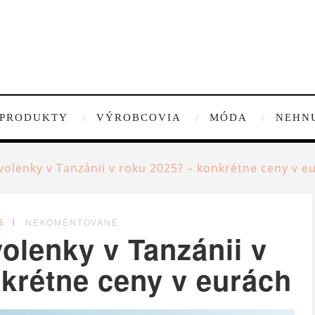
PRODUKTY
VÝROBCOVIA
MÓDA
NEHN
volenky v Tanzánii v roku 2025? – konkrétne ceny v e
G
NEKOMENTOVANÉ
olenky v Tanzánii v
krétne ceny v eurách