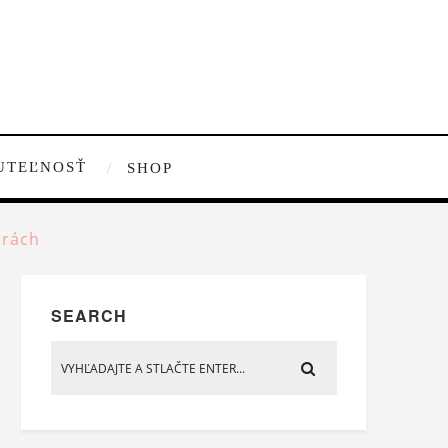
UTEĽNOSŤ
SHOP
urách
SEARCH