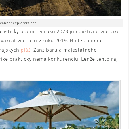
avannahexplorers.net
istický boom – v roku 2023 ju navštívilo viac ako
dvakrát viac ako v roku 2019. Niet sa čomu
 rajských
pláží
Zanzibaru a majestátneho
rike prakticky nemá konkurenciu. Lenže tento raj