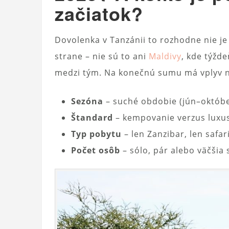
začiatok?
Dovolenka v Tanzánii to rozhodne nie je 
strane – nie sú to ani
Maldivy
, kde týžd
medzi tým. Na konečnú sumu má vplyv ni
Sezóna
– suché obdobie (jún–októbe
Štandard
– kempovanie verzus luxu
Typ pobytu
– len Zanzibar, len safa
Počet osôb
– sólo, pár alebo väčšia