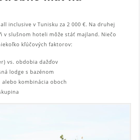
all inclusive v Tunisku za 2 000 €. Na druhej
eň v slušnom hoteli môže stáť majland. Niečo
ekoľko kľúčových faktorov:
r) vs. obdobia dažďov
sná lodge s bazénom
ri alebo kombinácia oboch
 skupina