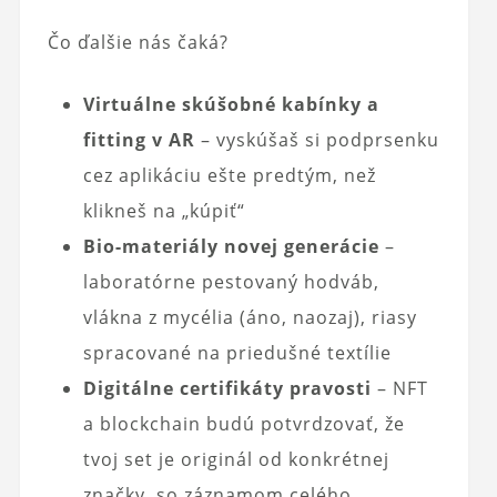
Čo ďalšie nás čaká?
Virtuálne skúšobné kabínky a
fitting v AR
– vyskúšaš si podprsenku
cez aplikáciu ešte predtým, než
klikneš na „kúpiť“
Bio-materiály novej generácie
–
laboratórne pestovaný hodváb,
vlákna z mycélia (áno, naozaj), riasy
spracované na priedušné textílie
Digitálne certifikáty pravosti
– NFT
a blockchain budú potvrdzovať, že
tvoj set je originál od konkrétnej
značky, so záznamom celého