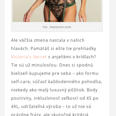
fot. maisonsl.com
Ale väčšia zmena nastala v našich
hlavách. Pamätáš si ešte tie prehliadky
Victoria’s Secret
s anjelikmi v krídlach?
Tie sú už minulosťou. Dnes si spodnú
bielizeň kupujeme pre seba – ako formu
self-care, súčasť každodenného pohodlia,
niekedy ako malý luxusný pôžitok. Body
positivity, inkluzívnosť veľkostí od XS po
4XL, udržateľná výroba – to už nie sú
prázdne frázy, ale skutočné kritériá