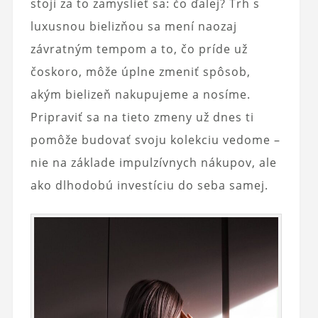
stojí za to zamyslieť sa: čo ďalej? Trh s
luxusnou bielizňou sa mení naozaj
závratným tempom a to, čo príde už
čoskoro, môže úplne zmeniť spôsob,
akým bielizeň nakupujeme a nosíme.
Pripraviť sa na tieto zmeny už dnes ti
pomôže budovať svoju kolekciu vedome –
nie na základe impulzívnych nákupov, ale
ako dlhodobú investíciu do seba samej.