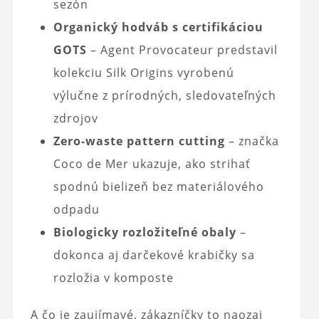
sezón
Organický hodváb s certifikáciou
GOTS
– Agent Provocateur predstavil
kolekciu Silk Origins vyrobenú
výlučne z prírodných, sledovateľných
zdrojov
Zero-waste pattern cutting
– značka
Coco de Mer ukazuje, ako strihať
spodnú bielizeň bez materiálového
odpadu
Biologicky rozložiteľné obaly
–
dokonca aj darčekové krabičky sa
rozložia v komposte
A čo je zaujímavé, zákazníčky to naozaj