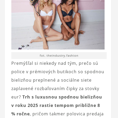
fot. theindustry.fashion
Premýšľal si niekedy nad tým, prečo sú
police v prémiových butikoch so spodnou
bielizňou preplnené a sociálne siete
zaplavené rozbaľovaním čipky za stovky
eur?
Trh s luxusnou spodnou bielizňou
v roku 2025 rastie tempom približne 8
% ročne
, pričom takmer polovica predaja