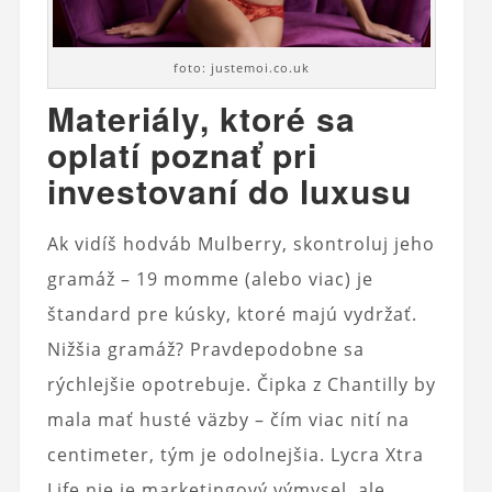
foto: justemoi.co.uk
Materiály, ktoré sa
oplatí poznať pri
investovaní do luxusu
Ak vidíš hodváb Mulberry, skontroluj jeho
gramáž – 19 momme (alebo viac) je
štandard pre kúsky, ktoré majú vydržať.
Nižšia gramáž? Pravdepodobne sa
rýchlejšie opotrebuje. Čipka z Chantilly by
mala mať husté väzby – čím viac nití na
centimeter, tým je odolnejšia. Lycra Xtra
Life nie je marketingový výmysel, ale