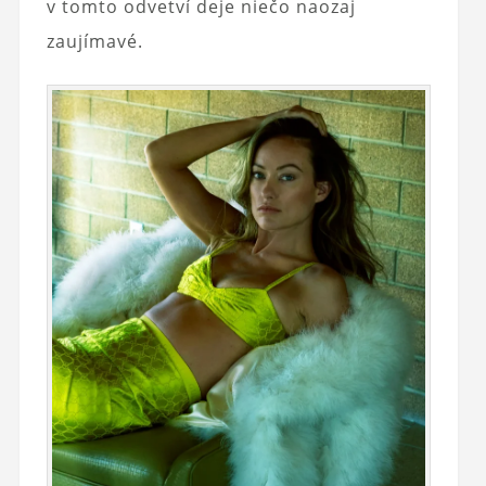
v tomto odvetví deje niečo naozaj
zaujímavé.