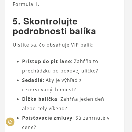
Formula 1.
5. Skontrolujte
podrobnosti balíka
Uistite sa, čo obsahuje VIP balík:
Prístup do pit lane
: Zahŕňa to
prechádzku po boxovej uličke?
Sedadlá
: Aký je výhľad z
rezervovaných miest?
Dĺžka balíčka
: Zahŕňa jeden deň
alebo celý víkend?
Poisťovacie zmluvy
: Sú zahrnuté v
cene?