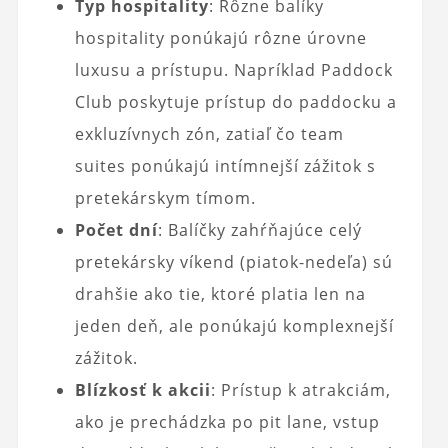
Typ hospitality
: Rôzne balíky
hospitality ponúkajú rôzne úrovne
luxusu a prístupu. Napríklad Paddock
Club poskytuje prístup do paddocku a
exkluzívnych zón, zatiaľ čo team
suites ponúkajú intímnejší zážitok s
pretekárskym tímom.
Počet dní
: Balíčky zahŕňajúce celý
pretekársky víkend (piatok-nedeľa) sú
drahšie ako tie, ktoré platia len na
jeden deň, ale ponúkajú komplexnejší
zážitok.
Blízkosť k akcii
: Prístup k atrakciám,
ako je prechádzka po pit lane, vstup