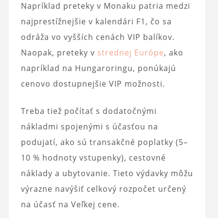
Napríklad preteky v Monaku patria medzi
najprestížnejšie v kalendári F1, čo sa
odráža vo vyšších cenách VIP balíkov.
Naopak, preteky v
strednej Európe
, ako
napríklad na Hungaroringu, ponúkajú
cenovo dostupnejšie VIP možnosti.
Treba tiež počítať s dodatočnými
nákladmi spojenými s účasťou na
podujatí, ako sú transakčné poplatky (5–
10 % hodnoty vstupenky), cestovné
náklady a ubytovanie. Tieto výdavky môžu
výrazne navýšiť celkový rozpočet určený
na účasť na Veľkej cene.