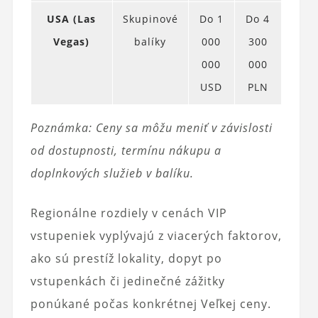
USA (Las
Skupinové
Do 1
Do 4
Vegas)
balíky
000
300
000
000
USD
PLN
Poznámka: Ceny sa môžu meniť v závislosti
od dostupnosti, termínu nákupu a
doplnkových služieb v balíku.
Regionálne rozdiely v cenách VIP
vstupeniek vyplývajú z viacerých faktorov,
ako sú prestíž lokality, dopyt po
vstupenkách či jedinečné zážitky
ponúkané počas konkrétnej Veľkej ceny.