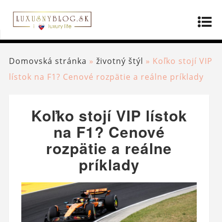
Domovská stránka
»
životný štýl
»
Koľko stojí VIP
lístok na F1? Cenové rozpätie a reálne príklady
Koľko stojí VIP lístok
na F1? Cenové
rozpätie a reálne
príklady