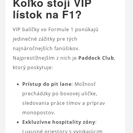
Koľko stojí VIP
lístok na F1?
VIP balíčky vo Formule 1 ponúkajú
jedinečné zážitky pre tých
najnáročnejších fanúšikov.
Najprestížnejším z nich je
Paddock Club
,
ktorý poskytuje:
Prístup do pit lane
: Možnosť
prechádzky po boxovej uličke,
sledovania práce tímov a príprav
monopostov.
Exkluzívne hospitality zóny
:
Luxusné priestory s vynikajúcim