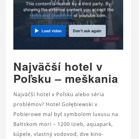
This content is hosted by a third party. By
showing the external content you accept the
terms and conditions
of youtube.com.
Load video
Don't ask again
Najväčší hotel v
Poľsku – meškania
Najväčší hotel v Poľsku alebo séria
problémov? Hotel Gołębiewski v
Pobierowe mal byť symbolom luxusu na
Baltskom mori – 1200 izieb, aquapark,
kúpele, vlastný vodovod, dve kino-