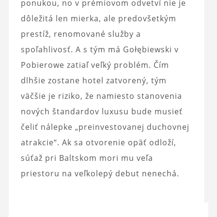
ponukou, no v prémiovom odvetví nie je
dôležitá len mierka, ale predovšetkým
prestíž, renomované služby a
spoľahlivosť. A s tým má Gołębiewski v
Pobierowe zatiaľ veľký problém. Čím
dlhšie zostane hotel zatvorený, tým
väčšie je riziko, že namiesto stanovenia
nových štandardov luxusu bude musieť
čeliť nálepke „preinvestovanej duchovnej
atrakcie“. Ak sa otvorenie opäť odloží,
súťaž pri Baltskom mori mu veľa
priestoru na veľkolepý debut nenechá.