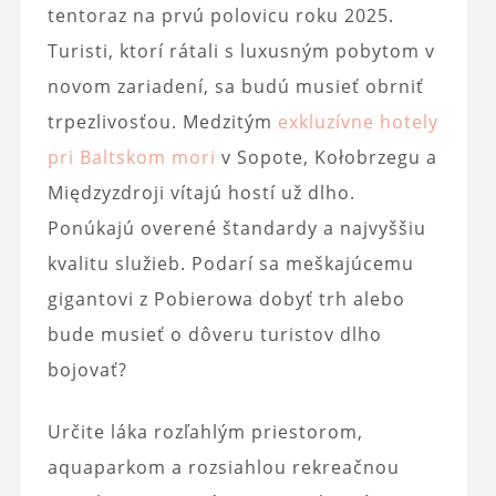
tentoraz na prvú polovicu roku 2025.
Turisti, ktorí rátali s luxusným pobytom v
novom zariadení, sa budú musieť obrniť
trpezlivosťou. Medzitým
exkluzívne hotely
pri Baltskom mori
v Sopote, Kołobrzegu a
Międzyzdroji vítajú hostí už dlho.
Ponúkajú overené štandardy a najvyššiu
kvalitu služieb. Podarí sa meškajúcemu
gigantovi z Pobierowa dobyť trh alebo
bude musieť o dôveru turistov dlho
bojovať?
Určite láka rozľahlým priestorom,
aquaparkom a rozsiahlou rekreačnou