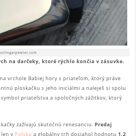
mullingarpewter.com
ých na darčeky, ktoré rýchlo končia v zásuvke.
na vrchole Babiej hory s priateľom, ktorý práve
ntnú ploskačku s jeho iniciálmi a naleješ si spolu
o symbol priateľstva a spoločných zážitkov, ktorý
oskačky zažívajú skutočnú renesanciu.
Predaj
len v
Poľsku
a globálny trh dosiahol hodnotu
1,2