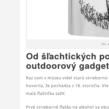
fot.
Od šľachtických po
outdoorový gadget 
Raz som v múzeu videl starú striebornú 
hovorila, že pochádza z 18. storočia. V
malá fľaštička zažiť.
Prvé strieborné fľašky na alkohol sa obj