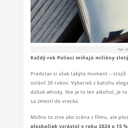
fot. 
Každý rok Poliaci míňajú milióny zlot
Predstav si však takýto moment – stojíš 
oslávil 30 rokov. Vyberieš z batohu elega
dúšok whisky. Nie je to len alkohol, je t
sa zmestí do vrecka.
Možno to znie ako scéna z filmu, ale pl
ploskačiek vzrástol v roku 2024 o 15 %