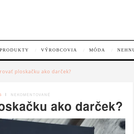
PRODUKTY
VÝROBCOVIA
MÓDA
NEHN
ovať ploskačku ako darček?
G
NEKOMENTOVANÉ
oskačku ako darček?