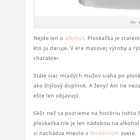
fot.
Nejde len o
alkohol
. Ploskačka je statem
kto ju daruje. V ére masovej výroby a r
charakter.
Stále viac mladých mužov siaha po plos
ako štýlový doplnok. A ženy? Ani tie ne
ešte len objavujú.
Skôr než sa pozrieme na históriu tohto 
ploskačka nie je len nádobou na alkohol –
si nachádza miesto v
modernom
svete.