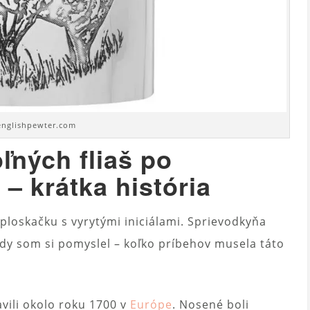
 englishpewter.com
ľných fliaš po
– krátka história
ploskačku s vyrytými iniciálami. Sprievodkyňa
tedy som si pomyslel – koľko príbehov musela táto
avili okolo roku 1700 v
Európe
. Nosené boli