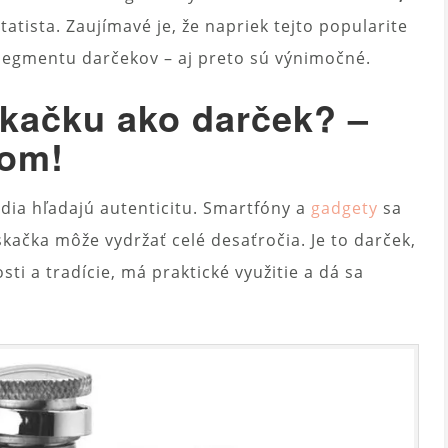
atista. Zaujímavé je, že napriek tejto popularite
egmentu darčekov – aj preto sú výnimočné.
kačku ako darček? –
rom!
udia hľadajú autenticitu. Smartfóny a
gadgety
sa
skačka môže vydržať celé desaťročia. Je to darček,
ti a tradície, má praktické využitie a dá sa