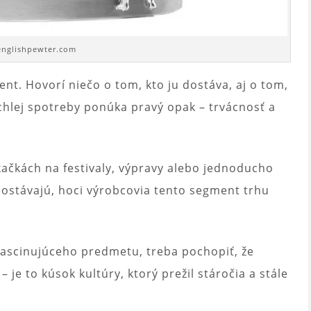
 englishpewter.com
ent. Hovorí niečo o tom, kto ju dostáva, aj o tom,
ýchlej spotreby ponúka pravý opak – trvácnosť a
kačkách na festivaly, výpravy alebo jednoducho
zaostávajú, hoci výrobcovia tento segment trhu
fascinujúceho predmetu, treba pochopiť, že
 je to kúsok kultúry, ktorý prežil stáročia a stále