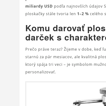
miliardy USD
podľa najnovších údajov St
ploskačky stále tvoria len
1–2 %
celého s
Komu darovať plos
darček s charakte
Prečo práve teraz? Žijeme v dobe, keď ľ
starnú za pár mesiacov, ale kvalitná plo
ktorý spája tri veci – je symbolom mužnos
personalizovať.