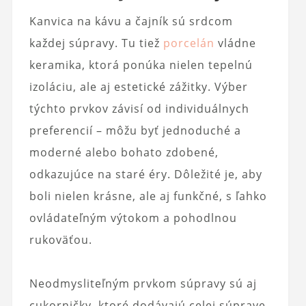
Kanvica na kávu a čajník sú srdcom
každej súpravy. Tu tiež
porcelán
vládne
keramika, ktorá ponúka nielen tepelnú
izoláciu, ale aj estetické zážitky. Výber
týchto prvkov závisí od individuálnych
preferencií – môžu byť jednoduché a
moderné alebo bohato zdobené,
odkazujúce na staré éry. Dôležité je, aby
boli nielen krásne, ale aj funkčné, s ľahko
ovládateľným výtokom a pohodlnou
rukoväťou.
Neodmysliteľným prvkom súpravy sú aj
cukorničky, ktoré dodávajú celej súprave