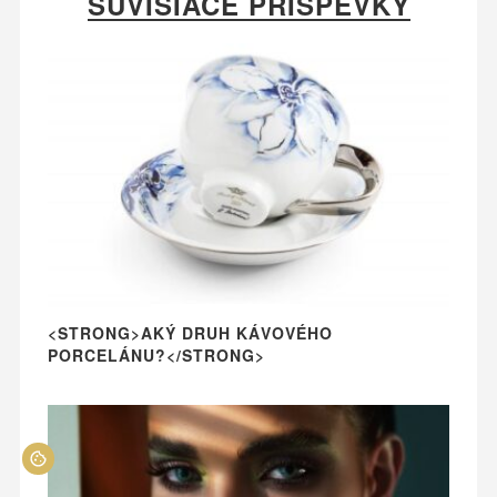
SÚVISIACE PRÍSPEVKY
<STRONG>AKÝ DRUH KÁVOVÉHO
PORCELÁNU?</STRONG>