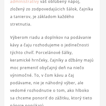
administratívy
váš obľúbený nápoj,
zložený zo zodpovedajúcich šálok, čajníka
a tanierov, je základom každého
stretnutia.
Výberom riadu a doplnkov na podávanie
kávy a čaju rozhodujeme o jedinečnosti
týchto chvíľ. Porcelánové šálky,
keramické hrnčeky, čajníky a džbány majú
moc premeniť obyčajný deň na niečo
výnimočné. To, v čom kávu a čaj
podávame, nie je náhodný výber, ale
vedomé rozhodnutie o tom, ako hlboko
sa chceme ponoriť do zážitku, ktorý tieto
nápoje ponúkajú.