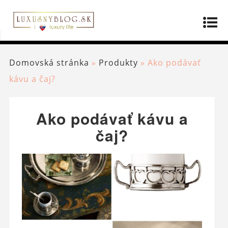
Domovská stránka
»
Produkty
»
Ako podávať
kávu a čaj?
Ako podávať kávu a
čaj?