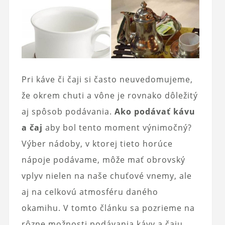
Pri káve či čaji si často neuvedomujeme,
že okrem chuti a vône je rovnako dôležitý
aj spôsob podávania.
Ako podávať kávu
a čaj
aby bol tento moment výnimočný?
Výber nádoby, v ktorej tieto horúce
nápoje podávame, môže mať obrovský
vplyv nielen na naše chuťové vnemy, ale
aj na celkovú atmosféru daného
okamihu. V tomto článku sa pozrieme na
rôzne možnosti podávania kávy a čaju,