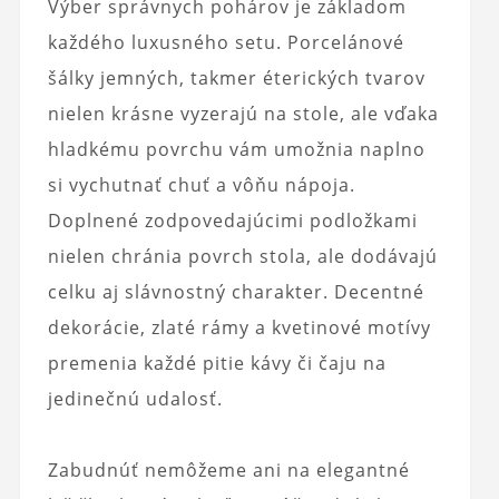
Výber správnych pohárov je základom
každého luxusného setu. Porcelánové
šálky jemných, takmer éterických tvarov
nielen krásne vyzerajú na stole, ale vďaka
hladkému povrchu vám umožnia naplno
si vychutnať chuť a vôňu nápoja.
Doplnené zodpovedajúcimi podložkami
nielen chránia povrch stola, ale dodávajú
celku aj slávnostný charakter. Decentné
dekorácie, zlaté rámy a kvetinové motívy
premenia každé pitie kávy či čaju na
jedinečnú udalosť.
Zabudnúť nemôžeme ani na elegantné