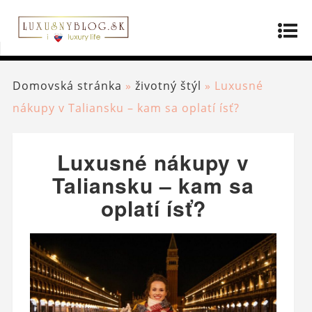
Domovská stránka
»
životný štýl
»
Luxusné
nákupy v Taliansku – kam sa oplatí ísť?
Luxusné nákupy v
Taliansku – kam sa
oplatí ísť?