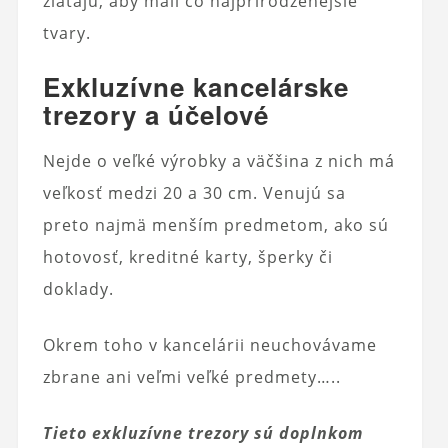
zlátajú, aby mali čo najprirodzenejšie
tvary.
Exkluzívne kancelárske
trezory a účelové
Nejde o veľké výrobky a väčšina z nich má
veľkosť medzi 20 a 30 cm. Venujú sa
preto najmä menším predmetom, ako sú
hotovosť, kreditné karty, šperky či
doklady.
Okrem toho v kancelárii neuchovávame
zbrane ani veľmi veľké predmety…..
Tieto exkluzívne trezory sú doplnkom