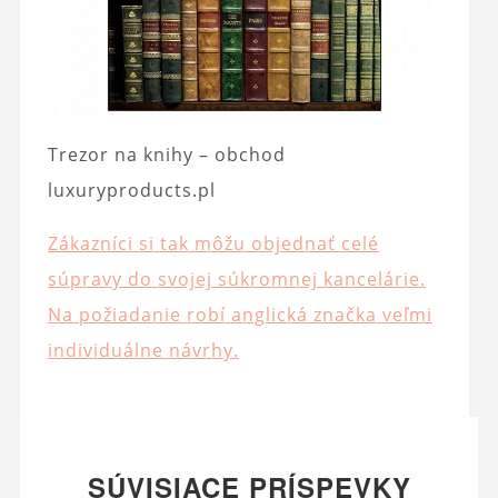
Trezor na knihy – obchod
luxuryproducts.pl
Zákazníci si tak môžu objednať celé
súpravy do svojej súkromnej kancelárie.
Na požiadanie robí anglická značka veľmi
individuálne návrhy.
SÚVISIACE PRÍSPEVKY