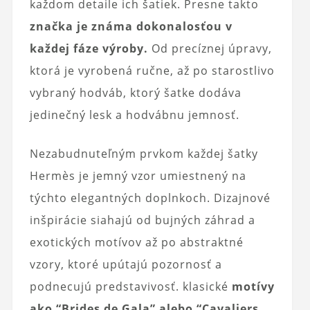
každom detaile ich šatiek. Presne takto
značka je známa dokonalosťou v
každej fáze výroby.
Od precíznej úpravy,
ktorá je vyrobená ručne, až po starostlivo
vybraný hodváb, ktorý šatke dodáva
jedinečný lesk a hodvábnu jemnosť.
Nezabudnuteľným prvkom každej šatky
Hermès je jemný vzor umiestnený na
týchto elegantných doplnkoch. Dizajnové
inšpirácie siahajú od bujných záhrad a
exotických motívov až po abstraktné
vzory, ktoré upútajú pozornosť a
podnecujú predstavivosť. klasické
motívy
ako “Brides de Gala” alebo “Cavaliers