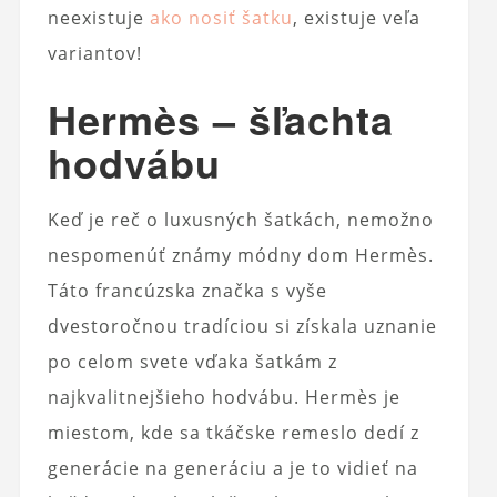
neexistuje
ako nosiť šatku
, existuje veľa
variantov!
Hermès – šľachta
hodvábu
Keď je reč o luxusných šatkách, nemožno
nespomenúť známy módny dom Hermès.
Táto francúzska značka s vyše
dvestoročnou tradíciou si získala uznanie
po celom svete vďaka šatkám z
najkvalitnejšieho hodvábu. Hermès je
miestom, kde sa tkáčske remeslo dedí z
generácie na generáciu a je to vidieť na