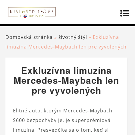
Domovská stránka
»
životný štýl
»
Exkluzívna
limuzína Mercedes-Maybach len pre vyvolených
Exkluzívna limuzína
Mercedes-Maybach len
pre vyvolených
Elitné auto, ktorým Mercedes-Maybach
S600 bezpochyby je, je superprémiová
limuzína. Presvedčíte sa o tom, keď si