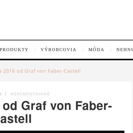
PRODUKTY
VÝROBCOVIA
MÓDA
NEHN
a 2016 od Graf von Faber-Castell
G
NEKOMENTOVANÉ
 od Graf von Faber-
astell