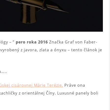
lógy – ”
pero roka 2016
Značka Graf von Faber-
e vyrobený z javora, zlata a ónyxu – tento článok je
u…..
úskej cisárovnej Márie Terézie.
Práve ona
achličky z orientálnej Číny. Luxusné panely boli