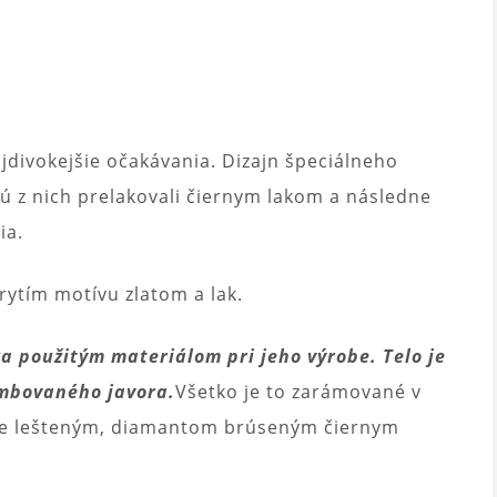
ajdivokejšie očakávania. Dizajn špeciálneho
ždú z nich prelakovali čiernym lakom a následne
ia.
rytím motívu zlatom a lak.
a použitým materiálom pri jeho výrobe. Telo je
ambovaného javora.
Všetko je to zarámované v
čne lešteným, diamantom brúseným čiernym