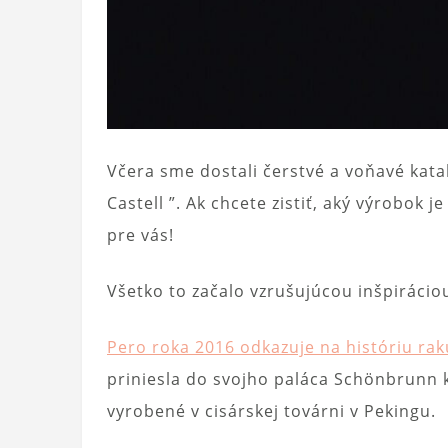
Včera sme dostali čerstvé a voňavé kata
Castell ”. Ak chcete zistiť, aký výrobok j
pre vás!
Všetko to začalo vzrušujúcou inšpirácio
Pero roka 2016 odkazuje na históriu rak
priniesla do svojho paláca Schönbrunn k
vyrobené v cisárskej továrni v Pekingu.