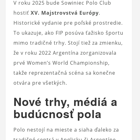
V roku 2025 bude Sowiniec Polo Club
hostiť
XV. Majstrovstvá Európy
.
Historické vydanie pre poľské prostredie.
To ukazuje, ako FIP posúva ťažisko športu
mimo tradičné trhy. Stojí tiež za zmienku,
že v roku 2022 Argentína zorganizovala
prvé Women’s World Championship,
takže reprezentačná scéna sa konečne
otvára pre všetkých.
Nové trhy, médiá a
budúcnosť pola
Polo nestojí na mieste a siaha ďaleko za
tradičné centrá v Anglicku či Argentíne.