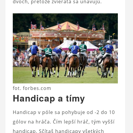
dvoch, pretože zvieratá sa unavujú.
fot. forbes.com
Handicap a tímy
Handicap v póle sa pohybuje od -2 do 10
gólov na hráča. Čím lepší hráč, tým vyšší
handicap. Sčítaš handicapy všetkých