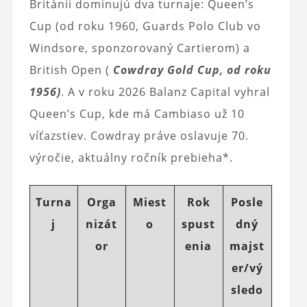
Británii dominujú dva turnaje: Queen’s
Cup (od roku 1960, Guards Polo Club vo
Windsore, sponzorovaný Cartierom) a
British Open (
Cowdray Gold Cup, od roku
1956)
. A v roku 2026 Balanz Capital vyhral
Queen’s Cup, kde má Cambiaso už 10
víťazstiev. Cowdray práve oslavuje 70.
výročie, aktuálny ročník prebieha*.
Turna
Orga
Miest
Rok
Posle
j
nizát
o
spust
dný
or
enia
majst
er/vý
sledo