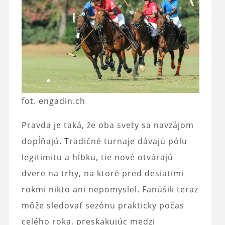
fot. engadin.ch
Pravda je taká, že oba svety sa navzájom
dopĺňajú. Tradičné turnaje dávajú pólu
legitimitu a hĺbku, tie nové otvárajú
dvere na trhy, na ktoré pred desiatimi
rokmi nikto ani nepomyslel. Fanúšik teraz
môže sledovať sezónu prakticky počas
celého roka, preskakujúc medzi