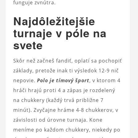
funguje zvnútra.
Najdôležitejšie
turnaje v póle na
svete
Skôr než začneš fandiť, oplatí sa pochopiť
základy, pretože inak ti výsledok 12-9 nič
nepovie.
Polo je tímový šport
, v ktorom 4
hráči hrajú proti 4 a zápas je rozdelený
na chukkery (každý trvá približne 7
minút). Zvyčajne hráme 4-8 chukkerov, v
závislosti od úrovne turnaja. Kone
meníme po každom chukkery, niekedy po