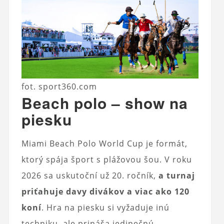
fot. sport360.com
Beach polo – show na
piesku
Miami Beach Polo World Cup je formát,
ktorý spája šport s plážovou šou. V roku
2026 sa uskutoční už 20. ročník,
a turnaj
priťahuje davy divákov a viac ako 120
koní
. Hra na piesku si vyžaduje inú
techniku, ale prináša jedinečnú