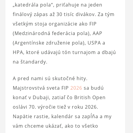
„katedrála pola“, priťahuje na jeden
finálový zápas až 30 tisíc divákov. Za tým
všetkým stoja organizácie ako FIP
(Medzinárodná federácia pola), AAP
(Argentínske združenie pola), USPA a
HPA, ktoré udávajú tón turnajom a dbajú
na štandardy.
A pred nami sú skutočné hity.
Majstrovstvá sveta FIP
2026
sa budú
konať v Dubaji, zatiaľ čo British Open
oslávi 70. výročie tiež v roku 2026.
Napätie rastie, kalendár sa zapĺňa a my
vám chceme ukázať, ako to všetko