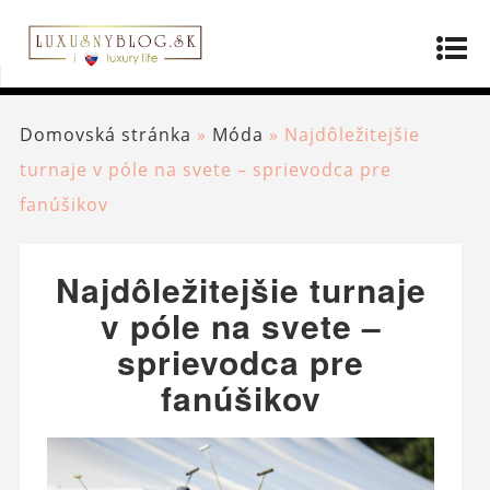
Domovská stránka
»
Móda
»
Najdôležitejšie
turnaje v póle na svete – sprievodca pre
fanúšikov
Najdôležitejšie turnaje
v póle na svete –
sprievodca pre
fanúšikov