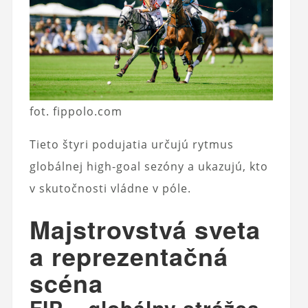
fot. fippolo.com
Tieto štyri podujatia určujú rytmus
globálnej high-goal sezóny a ukazujú, kto
v skutočnosti vládne v póle.
Majstrovstvá sveta
a reprezentačná
scéna
FIP – globálny strážca