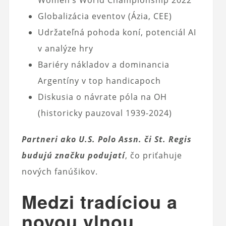
Women’s World Championship 2022
Globalizácia eventov (Ázia, CEE)
Udržateľná pohoda koní, potenciál AI
v analýze hry
Bariéry nákladov a dominancia
Argentíny v top handicapoch
Diskusia o návrate póla na OH
(historicky pauzoval 1939-2024)
Partneri ako U.S. Polo Assn. či St. Regis
budujú značku podujatí
, čo priťahuje
nových fanúšikov.
Medzi tradíciou a
novou vlnou