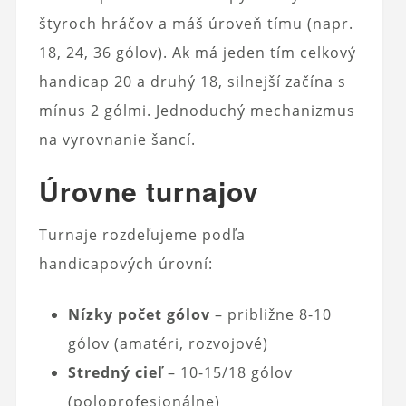
štyroch hráčov a máš úroveň tímu (napr.
18, 24, 36 gólov). Ak má jeden tím celkový
handicap 20 a druhý 18, silnejší začína s
mínus 2 gólmi. Jednoduchý mechanizmus
na vyrovnanie šancí.
Úrovne turnajov
Turnaje rozdeľujeme podľa
handicapových úrovní:
Nízky počet gólov
– približne 8-10
gólov (amatéri, rozvojové)
Stredný cieľ
– 10-15/18 gólov
(poloprofesionálne)