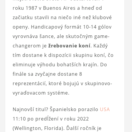
roku 1987 v Buenos Aires a hneď od
začiatku stavili na niečo iné než klubové
openy. Handicapový formát 10-14 gólov
vyrovnáva šance, ale skutočným game-
changerom je
žrebovanie koní
. Každý
tím dostane k dispozícii skupinu koní, čo
eliminuje výhodu bohatších krajín. Do
finále sa zvyčajne dostane 8
reprezentácií, ktoré bojujú v skupinovo-
vyraďovacom systéme.
Najnovší titul? Španielsko porazilo
USA
11:10 po predĺžení v roku 2022
(Wellington, Florida). Ďalší ročník je