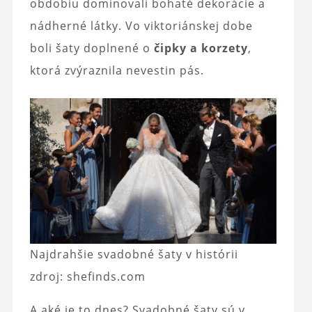
obdobiu dominovali bohaté dekorácie a
nádherné látky. Vo viktoriánskej dobe
boli šaty doplnené o
čipky a korzety
,
ktorá zvýraznila nevestin pás.
Najdrahšie svadobné šaty v histórii
zdroj: shefinds.com
A aké je to dnes? Svadobné šaty sú v