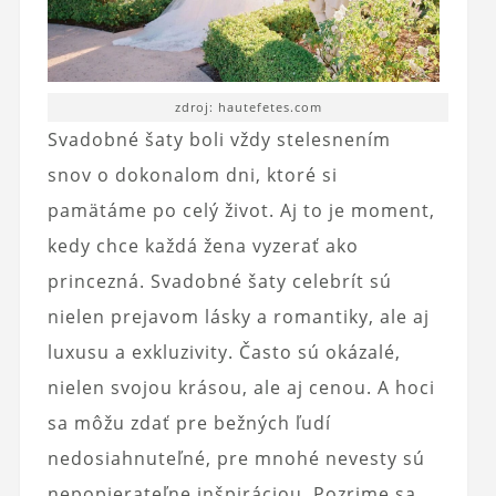
zdroj: hautefetes.com
Svadobné šaty boli vždy stelesnením
snov o dokonalom dni, ktoré si
pamätáme po celý život. Aj to je moment,
kedy chce každá žena vyzerať ako
princezná. Svadobné šaty celebrít sú
nielen prejavom lásky a romantiky, ale aj
luxusu a exkluzivity. Často sú okázalé,
nielen svojou krásou, ale aj cenou. A hoci
sa môžu zdať pre bežných ľudí
nedosiahnuteľné, pre mnohé nevesty sú
nepopierateľne inšpiráciou. Pozrime sa