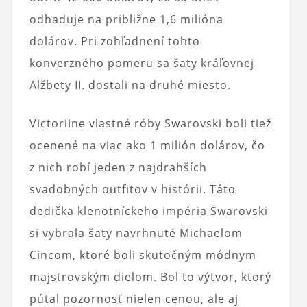
odhaduje na približne 1,6 milióna
dolárov. Pri zohľadnení tohto
konverzného pomeru sa šaty kráľovnej
Alžbety II. dostali na druhé miesto.
Victoriine vlastné róby Swarovski boli tiež
ocenené na viac ako 1 milión dolárov, čo
z nich robí jeden z najdrahších
svadobných outfitov v histórii. Táto
dedička klenotníckeho impéria Swarovski
si vybrala šaty navrhnuté Michaelom
Cincom, ktoré boli skutočným módnym
majstrovským dielom. Bol to výtvor, ktorý
pútal pozornosť nielen cenou, ale aj