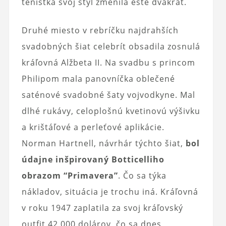
tenistka svoj štýl zmenila ešte dvakrát.
Druhé miesto v rebríčku najdrahších
svadobných šiat celebrít obsadila zosnulá
kráľovná Alžbeta II. Na svadbu s princom
Philipom mala panovníčka oblečené
saténové svadobné šaty vojvodkyne. Mal
dlhé rukávy, celoplošnú kvetinovú výšivku
a krištáľové a perleťové aplikácie.
Norman Hartnell, návrhár týchto šiat,
bol
údajne inšpirovaný Botticelliho
obrazom “Primavera”
. Čo sa týka
nákladov, situácia je trochu iná. Kráľovná
v roku 1947 zaplatila za svoj kráľovský
outfit 42 000 dolárov, čo sa dnes