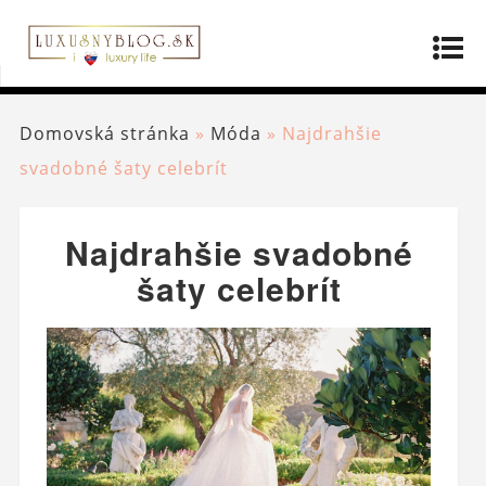
Domovská stránka
»
Móda
»
Najdrahšie
svadobné šaty celebrít
Najdrahšie svadobné
šaty celebrít